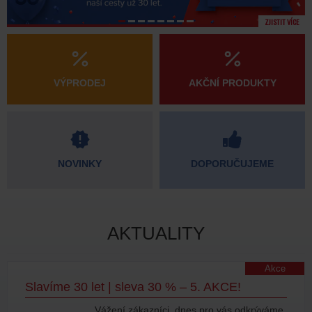
ZJISTIT VÍCE
VÝPRODEJ
AKČNÍ PRODUKTY
NOVINKY
DOPORUČUJEME
AKTUALITY
Akce
Slavíme 30 let | sleva 30 % – 5. AKCE!
Vážení zákazníci, dnes pro vás odkrýváme