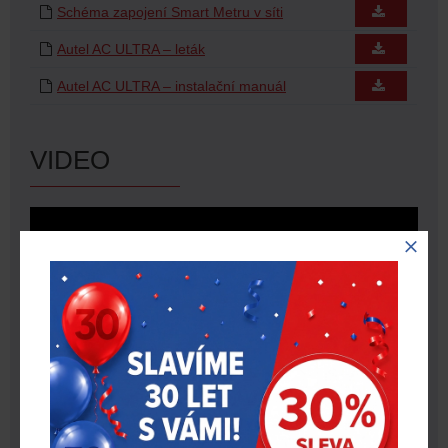
Schéma zapojení Smart Metru v síti
Autel AC ULTRA – leták
Autel AC ULTRA – instalační manuál
VIDEO