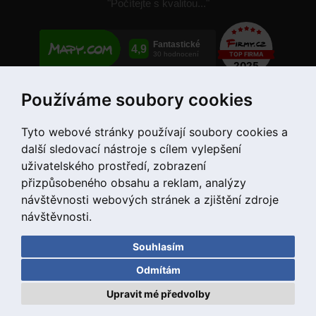
"Počítejte s kvalitou..."
Používáme soubory cookies
+420 775 55 66 99
Tyto webové stránky používají soubory cookies a
další sledovací nástroje s cílem vylepšení
uživatelského prostředí, zobrazení
přizpůsobeného obsahu a reklam, analýzy
návštěvnosti webových stránek a zjištění zdroje
návštěvnosti.
Souhlasím
Copyright © 2020 DD PNEU s.r.o. Všechna práva vyhrazena.
Odmítám
bb9
Designed by
Upravit mé předvolby