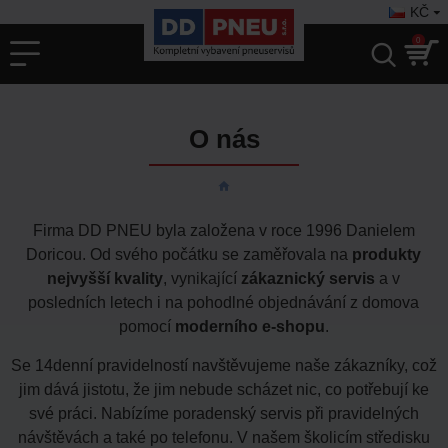
KČ
0
O nás
Firma DD PNEU byla založena v roce 1996 Danielem
Doricou. Od svého počátku se zaměřovala na
produkty
nejvyšší kvality
, vynikající
zákaznický servis
a v
posledních letech i na pohodlné objednávání z domova
pomocí
moderního e-shopu
.
Se 14denní pravidelností navštěvujeme naše zákazníky, což
jim dává jistotu, že jim nebude scházet nic, co potřebují ke
své práci. Nabízíme poradenský servis při pravidelných
návštěvách a také po telefonu. V našem školicím středisku