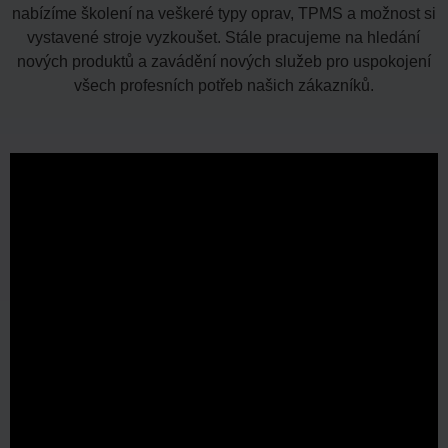
nabízíme školení na veškeré typy oprav, TPMS a možnost si
vystavené stroje vyzkoušet. Stále pracujeme na hledání
nových produktů a zavádění nových služeb pro uspokojení
všech profesních potřeb našich zákazníků.