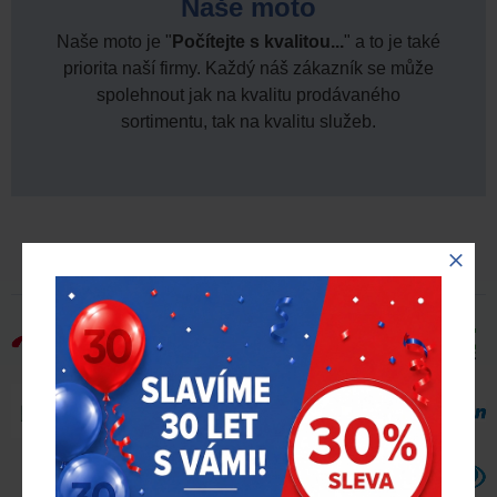
Naše moto
Naše moto je "
Počítejte s kvalitou...
" a to je také
priorita naší firmy. Každý náš zákazník se může
spolehnout jak na kvalitu prodávaného
sortimentu, tak na kvalitu služeb.
VÝHRADNĚ ZASTUPUJEME