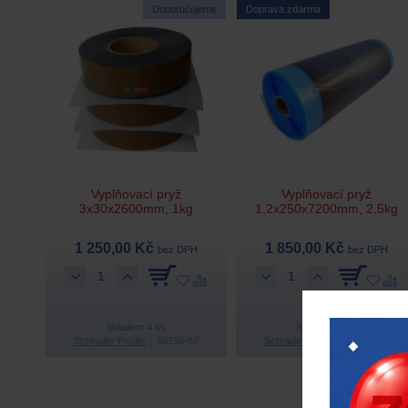
Doporučujeme
Doprava zdarma
Vyplňovací pryž
Vyplňovací pryž
3x30x2600mm, 1kg
1,2x250x7200mm, 2,5kg
1 250,00 Kč
1 850,00 Kč
bez DPH
bez DPH
Skladem 4 ks
Skladem 1 ks
Schrader Pacific
60736-67
Schrader Pacific
60734-67