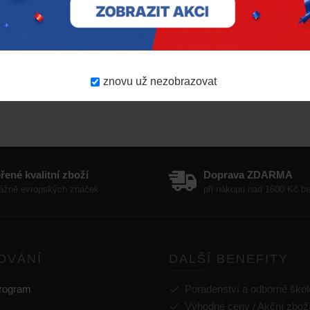
Vážení zákazníci, slavit rozhodně
nepřestáváme a přinášíme vám
další porci produktů se slevou 30 %. Ať
už chcete jen doplnit záso..
Více zde
16.
7.
2026
znovu už nezobrazovat
řené kvalitní zboží
Doprava ZDARMA
ážně evropských značek
při nákupu nad 1600 Kč 
OVÁNÍ
DALŠÍ BENEFITY
program
Poradenství a odborné škol
Výhodné ceny / Akční zbož