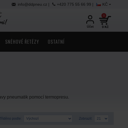
info@ddpneu.cz |
+420 775 55 66 99 |
KČ
0
Účet
0 Kč
SNĚHOVÉ ŘETĚZY
OSTATNÍ
ravy pneumatik pomocí termopresu.
Tříděno podle:
Zobrazit: