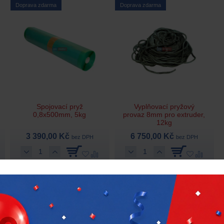
Doprava zdarma
Doprava zdarma
Spojovací pryž
Vyplňovací pryžový
0,8x500mm, 5kg
provaz 8mm pro extruder,
12kg
3 390,00 Kč
6 750,00 Kč
bez DPH
bez DPH
Na objednávku
Na objednávku
Schrader Pacific
60732-67
Schrader Pacific
60741-67