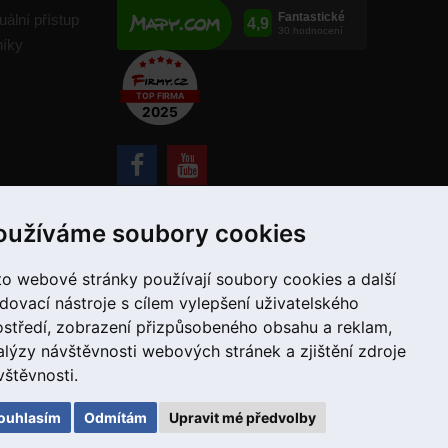
uální přístup
níky
+420 775 55 66 99
oužíváme soubory cookies
to webové stránky používají soubory cookies a další
edovací nástroje s cílem vylepšení uživatelského
ostředí, zobrazení přizpůsobeného obsahu a reklam,
alýzy návštěvnosti webových stránek a zjištění zdroje
vštěvnosti.
ouhlasím
Odmítám
Upravit mé předvolby