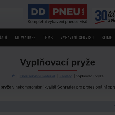
ŘADÍ
MILWAUKEE
TPMS
VYBAVENÍ SERVISU
SLIME
Vyplňovací pryže
Pneuservisní materiál
Záplaty
Vyplňovací pryže
 pryže
v nekompromisní kvalitě
Schrader
pro profesionální op