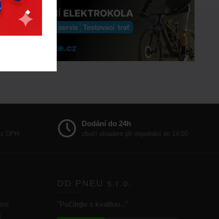
Dodání do 24h
bez DPH
zboží skladem při objednání do 14:00
DD PNEU s.r.o.
ení
"Počítejte s kvalitou..."
í