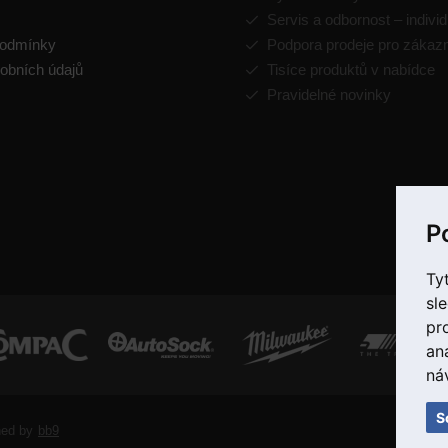
Servis a odbornost – individ
podmínky
Podpora prodeje pro zákaz
obních údajů
Tisíce produktů v nabídce
Pravidelné novinky
P
Ty
sl
pr
an
ná
S
ned by
bb9