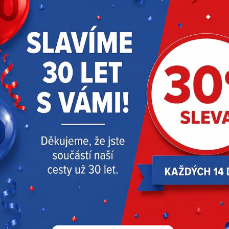
VÝPRODEJ
NOVINKY
ZJISTIT VÍCE
AKTUALITY
Akce
Slavíme 30 let | sleva 30 % – 4. AKCE!