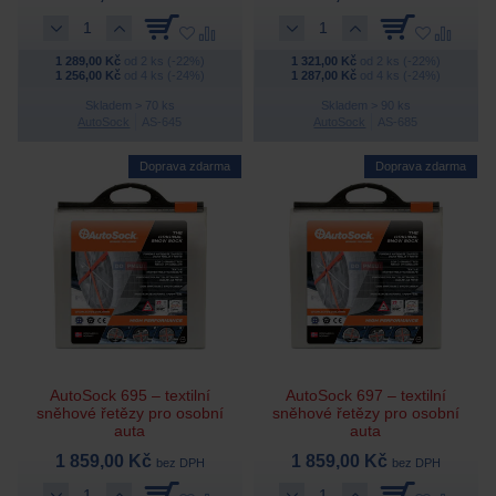
1 289,00 Kč
od 2 ks (-22%)
1 321,00 Kč
od 2 ks (-22%)
1 256,00 Kč
od 4 ks (-24%)
1 287,00 Kč
od 4 ks (-24%)
Skladem > 70 ks
Skladem > 90 ks
AutoSock
AS-645
AutoSock
AS-685
Doprava zdarma
Doprava zdarma
AutoSock 695 – textilní
AutoSock 697 – textilní
sněhové řetězy pro osobní
sněhové řetězy pro osobní
auta
auta
1 859,00 Kč
1 859,00 Kč
bez DPH
bez DPH