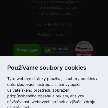
Podpora prodeje pro zákazníky
Tisíce produktů v nabídce
Pravidelné novinky
DD PNEU s.r.o.
"Počítejte s kvalitou..."
Používáme soubory cookies
+420 775 55 66 99
Tyto webové stránky používají soubory cookies a
další sledovací nástroje s cílem vylepšení
uživatelského prostředí, zobrazení
přizpůsobeného obsahu a reklam, analýzy
návštěvnosti webových stránek a zjištění zdroje
návštěvnosti.