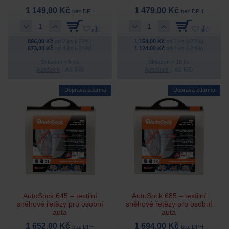
1 149,00 Kč
1 479,00 Kč
bez DPH
bez DPH
896,00 Kč
od 2 ks (-22%)
1 154,00 Kč
od 2 ks (-22%)
873,00 Kč
od 4 ks (-24%)
1 124,00 Kč
od 4 ks (-24%)
Skladem > 5 ks
Skladem > 10 ks
AutoSock
AS-540
AutoSock
AS-600
Doprava zdarma
Doprava zdarma
AutoSock 645 – textilní
AutoSock 685 – textilní
sněhové řetězy pro osobní
sněhové řetězy pro osobní
auta
auta
1 652,00 Kč
1 694,00 Kč
bez DPH
bez DPH