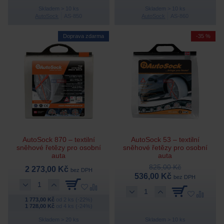
Skladem > 10 ks
Skladem > 10 ks
AutoSock
AS-850
AutoSock
AS-860
Doprava zdarma
-35 %
AutoSock 870 – textilní
AutoSock 53 – textilní
sněhové řetězy pro osobní
sněhové řetězy pro osobní
auta
auta
825,00 Kč
2 273,00 Kč
bez DPH
536,00 Kč
bez DPH
1 773,00 Kč
od 2 ks (-22%)
1 728,00 Kč
od 4 ks (-24%)
Skladem > 20 ks
Skladem > 10 ks