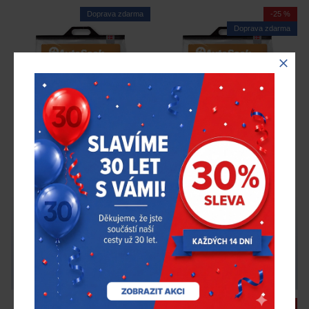
Doprava zdarma
-25 %
Doprava zdarma
AutoSock AL69 – textilní
AutoSock AL71 – textilní
sněhové řetězy pro
sněhové řetězy pro
nákladní auta
nákladní auta
2 884,00 Kč
2 801,00 Kč
2 163,00 Kč
bez DPH
bez DPH
Skladem > 5 ks
Skladem > 20 ks
AutoSock
AS-AL69
AutoSock
AS-AL71
-25 %
-25 %