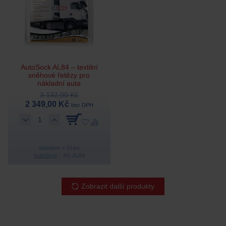
AutoSock AL84 – textilní
sněhové řetězy pro
nákladní auta
3 132,00 Kč
2 349,00 Kč
bez DPH
Skladem > 10 ks
AutoSock
AS-AL84
Zobrazit další produkty