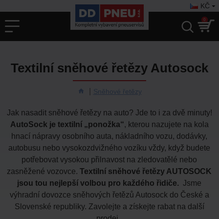
KČ
0
Textilní sněhové řetězy Autosock
Sněhové řetězy
Jak nasadit sněhové řetězy na auto? Jde to i za dvě minuty!
AutoSock je textilní „ponožka“
, kterou nazujete na kola
hnací nápravy osobního auta, nákladního vozu, dodávky,
autobusu nebo vysokozdvižného vozíku vždy, když budete
potřebovat vysokou přilnavost na zledovatělé nebo
zasněžené vozovce.
Textilní sněhové řetězy AUTOSOCK
jsou tou nejlepší volbou pro každého řidiče.
Jsme
výhradní dovozce sněhových řetězů Autosock do České a
Slovenské republiky. Zavolejte a získejte rabat na další
prodej.