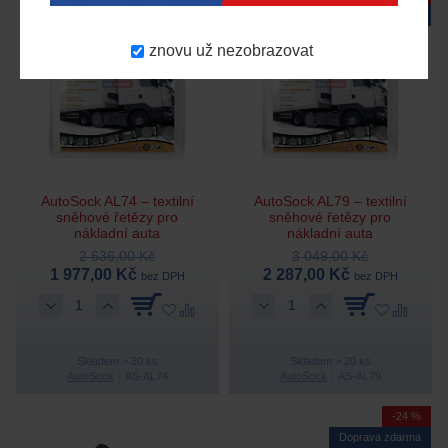
Doprava zdarma
Doprava zdarma
znovu už nezobrazovat
AutoSock AL74 – textilní
AutoSock AL79 – textilní
sněhové řetězy pro
sněhové řetězy pro
nákladní auta
nákladní auta
2 636,00 Kč
3 049,00 Kč
1 977,00 Kč
2 287,00 Kč
bez DPH
bez DPH
Skladem > 30 ks
Skladem > 20 ks
AutoSock
AS-AL74
AutoSock
AS-AL79
-24 %
Doprava zdarma