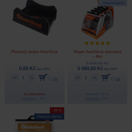
Doporučujeme
Plastový stojan AutoSock
Stojan AutoSock standard
– 4ks
6 684,00 Kč
0,00 Kč
5 080,00 Kč
bez DPH
bez DPH
Na objednávku
Skladem > 10 ks
AutoSock
AS-1
AutoSock
AS-4
-25 %
Doprava zdarma