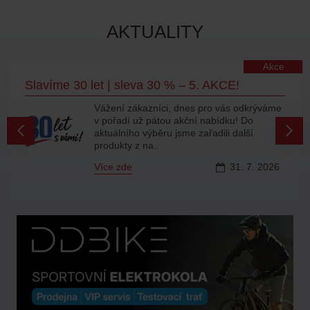
AKTUALITY
Akce
Slavíme 30 let | sleva 30 % – 5. AKCE!
Vážení zákazníci, dnes pro vás odkrýváme
v pořadí už pátou akční nabídku! Do
aktuálního výběru jsme zařadili další
produkty z na..
Více zde
31.
7.
2026