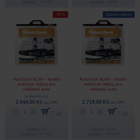
AutoSock
AS-870
AutoSock
AS-53
-25 %
Doprava zdarma
AutoSock AL59 – textilní
AutoSock AL64 – textilní
sněhové řetězy pro
sněhové řetězy pro
nákladní auta
nákladní auta
2 058,00 Kč
1 544,00 Kč
2 719,00 Kč
bez DPH
bez DPH
Skladem 2 ks
Skladem > 10 ks
AutoSock
AS-AL59
AutoSock
AS-AL64