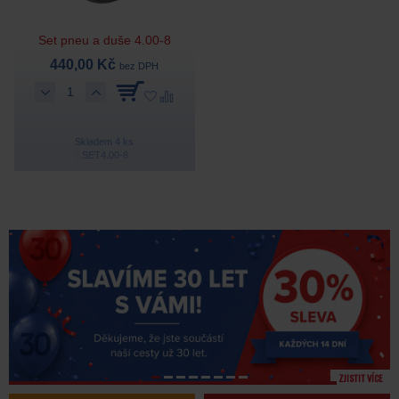
Set pneu a duše 4.00-8
440,00 Kč
bez DPH
Skladem 4 ks
SET4.00-8
ZJISTIT VÍCE