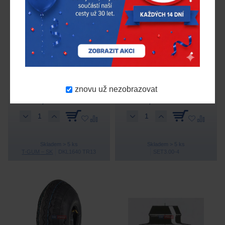
Duše 1640 - 205/215-16
Set pneu a duše 3.00-4
(7,50-16), ventil TR13
znovu už nezobrazovat
245,00 Kč
390,00 Kč
bez DPH
bez DPH
Skladem > 5 ks
Skladem > 5 ks
T-GUM – SK
DKL1640 TR13
SET3.00-4