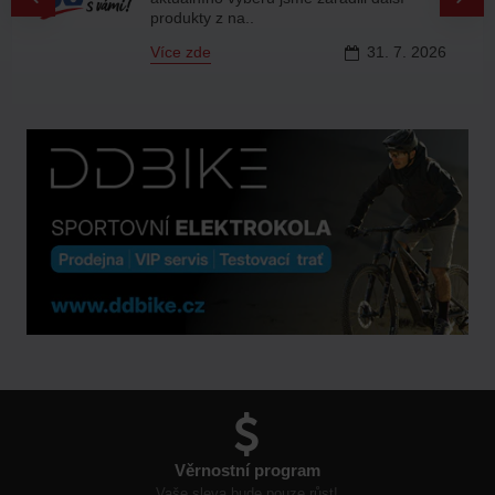
produkty z na..
Více zde
31.
7.
2026
Věrnostní program
Vaše sleva bude pouze růst!