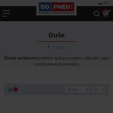
KČ
0
Duše
Ostatní
Široký sortiment
kvalitních duší pro osobní, nákladní, agro
a průmyslové pneumatiky.
0