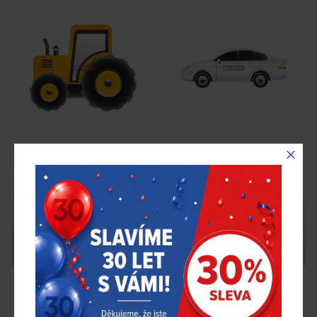
Duše 1630 - 175/195-16
Duše 1630 - 175/195-16
(6.00-16), ventil TR15
(6.00-16), ventil TR13
199,00 Kč
199,00 Kč
bez DPH
bez DPH
Skladem 4 ks
Skladem > 5 ks
T-GUM – SK
DKL1630 TR15
T-GUM – SK
DKL1630 TR13