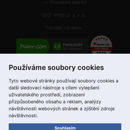
Pravidelné novinky
DD PNEU s.r.o.
"Počítejte s kvalitou..."
Používáme soubory cookies
+420 775 55 66 99
Tyto webové stránky používají soubory cookies a
další sledovací nástroje s cílem vylepšení
uživatelského prostředí, zobrazení
přizpůsobeného obsahu a reklam, analýzy
návštěvnosti webových stránek a zjištění zdroje
návštěvnosti.
Souhlasím