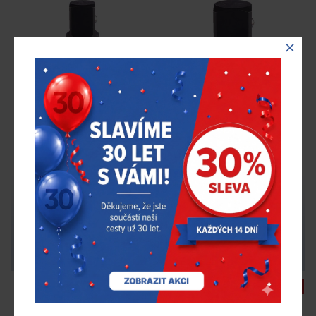
SHOCKWAVE™ IMPACT
SHOCKWAVE™ IMPACT
DUTY průmyslová redukce
DUTY průmyslová redukce
1" na 3/4"
na 3/4" na 1"
977,00 Kč
819,00 Kč
750,00 Kč
655,00 Kč
bez DPH
bez DPH
Skladem 3 ks
Skladem 2 ks
Milwaukee
4932480442
Milwaukee
4932480406
-25 %
-15 %