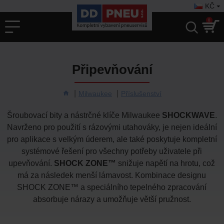
KČ
0
Připevňování
Milwaukee
Příslušenství
Šroubovací bity a nástrčné klíče Milwaukee
SHOCKWAVE
.
Navrženo pro použití s rázovými utahováky, je nejen ideální
pro aplikace s velkým úderem, ale také poskytuje kompletní
systémové řešení pro všechny potřeby uživatele při
upevňování.
SHOCK ZONE™
snižuje napětí na hrotu, což
má za následek menší lámavost. Kombinace designu
SHOCK ZONE™ a speciálního tepelného zpracování
absorbuje nárazy a umožňuje větší pružnost.