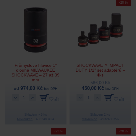
-20 %
Průmyslové hlavice 1"
SHOCKWAVE™ IMPACT
dlouhé MILWAUKEE
DUTY 1/2" set adaptérů –
SHOCKWAVE – 27 až 39
4ks
mm
566,00 Kč
974,00 Kč
450,00 Kč
od
bez DPH
bez DPH
Skladem > 5 ks
Skladem 2 ks
Milwaukee
4932480424
Milwaukee
4932480356
-23 %
-20 %