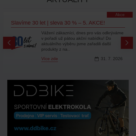
Akce
Slavíme 30 let | sleva 30 % – 5. AKCE!
Vážení zákazníci, dnes pro vás odkrýváme
v pořadí už pátou akční nabídku! Do
aktuálního výběru jsme zařadili další
produkty z na..
Více zde
31.
7.
2026