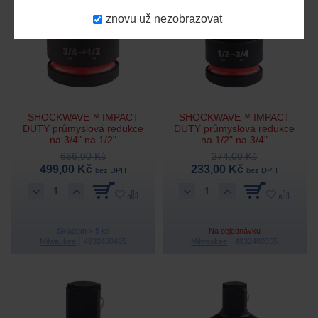
znovu už nezobrazovat
SHOCKWAVE™ IMPACT
SHOCKWAVE™ IMPACT
DUTY průmyslová redukce
DUTY průmyslová redukce
na 3/4" na 1/2"
na 1/2" na 3/4"
666,00 Kč
274,00 Kč
499,00 Kč
233,00 Kč
bez DPH
bez DPH
Skladem > 5 ks
Na objednávku
Milwaukee
4932480405
Milwaukee
4932480355