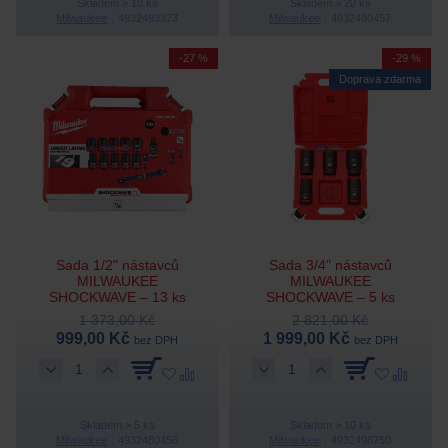
Skladem > 10 ks
Skladem > 20 ks
Milwaukee
4932493373
Milwaukee
4932480457
-27 %
-29 %
Doprava zdarma
Sada 1/2" nástavců
Sada 3/4" nástavců
MILWAUKEE
MILWAUKEE
SHOCKWAVE – 13 ks
SHOCKWAVE – 5 ks
1 373,00 Kč
2 821,00 Kč
999,00 Kč
1 999,00 Kč
bez DPH
bez DPH
Skladem > 5 ks
Skladem > 10 ks
Milwaukee
4932480456
Milwaukee
4932498750