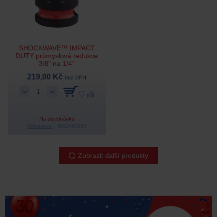
SHOCKWAVE™ IMPACT
DUTY průmyslová redukce
3/8" na 1/4"
219,00 Kč
bez DPH
Na objednávku
Milwaukee
4932480299
Zobrazit další produkty