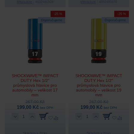
Milwaukee
4932480328
Milwaukee
4932493370
-25 %
-25 %
Doporučujeme
Doporučujeme
SHOCKWAVE™ IMPACT
SHOCKWAVE™ IMPACT
DUTY Hex 1/2"
DUTY Hex 1/2"
průmyslová hlavice pro
průmyslová hlavice pro
automobily – velikost 17
automobily – velikost 19
mm
mm
267,00 Kč
267,00 Kč
199,00 Kč
199,00 Kč
bez DPH
bez DPH
Skladem > 20 ks
Skladem > 20 ks