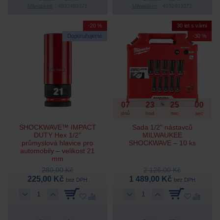
Milwaukee
4932493371
Milwaukee
4932493372
-20 %
30 let s vámi
Doporučujeme
-30 %
07
23
24
59
dnů
hod
min
sec
SHOCKWAVE™ IMPACT
Sada 1/2" nástavců
DUTY Hex 1/2"
MILWAUKEE
průmyslová hlavice pro
SHOCKWAVE – 10 ks
automobily – velikost 21
mm
280,00 Kč
2 126,00 Kč
225,00 Kč
1 489,00 Kč
bez DPH
bez DPH