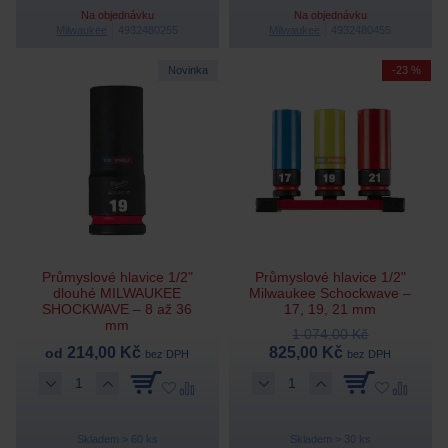
Na objednávku
Na objednávku
Milwaukee
4932480255
Milwaukee
4932480455
Novinka
-23 %
Průmyslové hlavice 1/2"
Průmyslové hlavice 1/2"
dlouhé MILWAUKEE
Milwaukee Schockwave –
SHOCKWAVE – 8 až 36
17, 19, 21 mm
mm
1 074,00 Kč
214,00 Kč
825,00 Kč
od
bez DPH
bez DPH
Skladem > 60 ks
Skladem > 30 ks