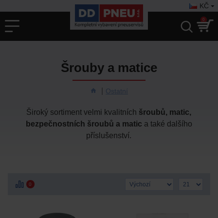
KČ
0
Šrouby a matice
Ostatní
Široký sortiment velmi kvalitních
šroubů, matic,
bezpečnostních šroubů a matic
a také dalšího
příslušenství.
0