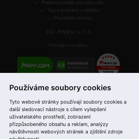
Podpora prodeje pro zákazníky
Tisíce produktů v nabídce
Pravidelné novinky
DD PNEU s.r.o.
"Počítejte s kvalitou..."
Používáme soubory cookies
+420 775 55 66 99
Tyto webové stránky používají soubory cookies a
další sledovací nástroje s cílem vylepšení
uživatelského prostředí, zobrazení
přizpůsobeného obsahu a reklam, analýzy
návštěvnosti webových stránek a zjištění zdroje
návštěvnosti.