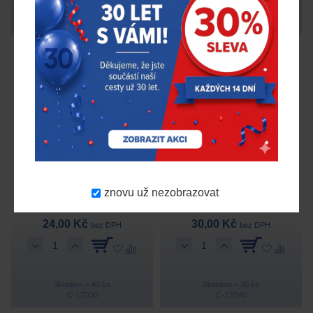
Očekáváme: 21.8.2026
Skladem > 100 ks
Schrader Pacific
65914-71
Schrader Pacific
65915-71
znovu už nezobrazovat
Šroub M14x1,5x30 kužel –
Šroub M14x1,5x40 kužel –
klíč 17
klíč 17
24,00 Kč
30,00 Kč
bez DPH
bez DPH
Skladem > 40 ks
Skladem > 20 ks
C-17D30
C-17D40