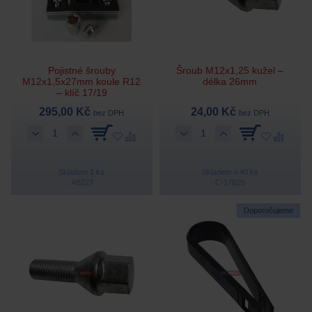
Pojistné šrouby
Šroub M12x1,25 kužel –
M12x1,5x27mm koule R12
délka 26mm
– klíč 17/19
295,00 Kč
24,00 Kč
bez DPH
bez DPH
Skladem 1 ks
Skladem > 40 ks
AB227
C-17B26
Doporučujeme