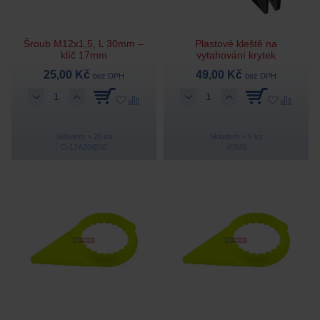
Šroub M12x1,5, L 30mm –
Plastové kleště na
klíč 17mm
vytahování krytek
25,00 Kč
49,00 Kč
bez DPH
bez DPH
Skladem > 20 ks
Skladem > 5 ks
C-17A30/B30
45545