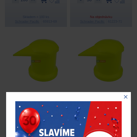
Skladem > 100 ks
Na objednávku
Schrader Pacific
65913-69
Schrader Pacific
61223-71
Matkový indikátor
Matkový indikátor
DUSTITE pro matice
DUSTITE pro matice
velikosti 32 mm
velikosti 33 mm
29,00 Kč
29,00 Kč
bez DPH
bez DPH