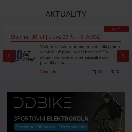
AKTUALITY
Akce
Slavíme 30 let | sleva 30 % – 5. AKCE!
Vážení zákazníci, dnes pro vás odkrýváme
v pořadí už pátou akční nabídku! Do
aktuálního výběru jsme zařadili další
produkty z na..
Více zde
31.
7.
2026