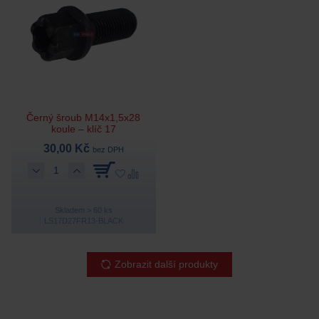
Černý šroub M14x1,5x28
koule – klíč 17
30,00 Kč
bez DPH
Skladem > 60 ks
LS17D27FR13-BLACK
Zobrazit další produkty