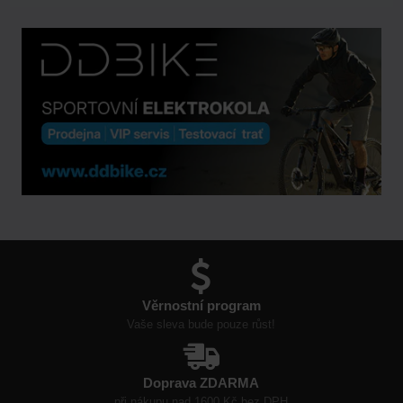
Věrnostní program
Vaše sleva bude pouze růst!
Doprava ZDARMA
při nákupu nad 1600 Kč bez DPH