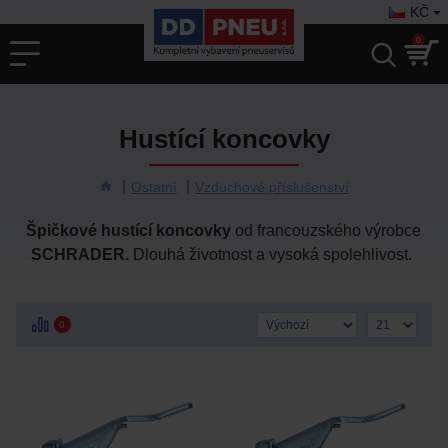
KČ
0
Hustící koncovky
Ostatní
Vzduchové příslušenství
Špičkové hustící koncovky
od francouzského výrobce
SCHRADER.
Dlouhá životnost a vysoká spolehlivost.
0