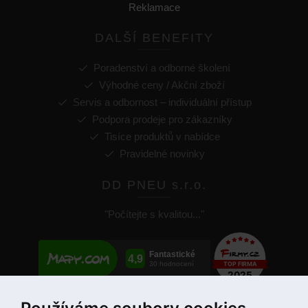
Reklamace
DALŠÍ BENEFITY
Poradenství a odborné školení
Výhodné ceny / Akční zboží
Servis a odbornost – individuální přístup
Podpora prodeje pro zákazníky
Tisíce produktů v nabídce
Pravidelné novinky
DD PNEU s.r.o.
"Počítejte s kvalitou..."