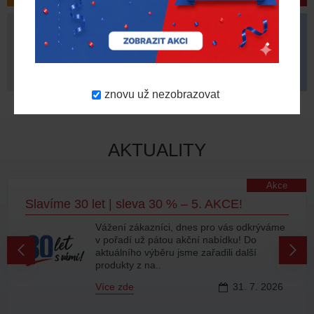
NOVINKY
DOPORUČUJEME
znovu už nezobrazovat
AKTUALITY
Akce
Slavíme 30 let | sleva 30 % – 5. AKCE!
Vážení zákazníci, dnes pro vás odkrýváme
v pořadí už pátou akční nabídku! Do
aktuálního výběru jsme zařadili další
produkty z na..
Více zde
31.
7.
2026