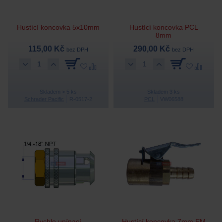
Hustící koncovka 5x10mm
Hustící koncovka PCL
8mm
115,00 Kč
290,00 Kč
bez DPH
bez DPH
Skladem > 5 ks
Skladem 3 ks
Schrader Pacific
R-0517-2
PCL
VW06588
Rychlo upínací
Hustící koncovka 7mm EM