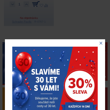
Na objednávku
Schrader Pacific
R-0767-1
ZJISTIT VÍCE
VÝPRODEJ
AKČNÍ PRODUKTY