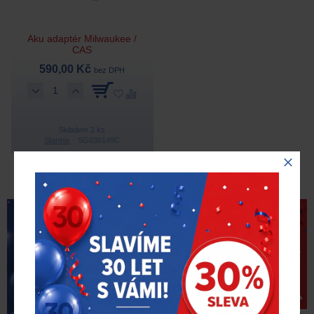
Aku adaptér Milwaukee /
CAS
590,00 Kč
bez DPH
Skladem 2 ks
Starmix
SG036149C