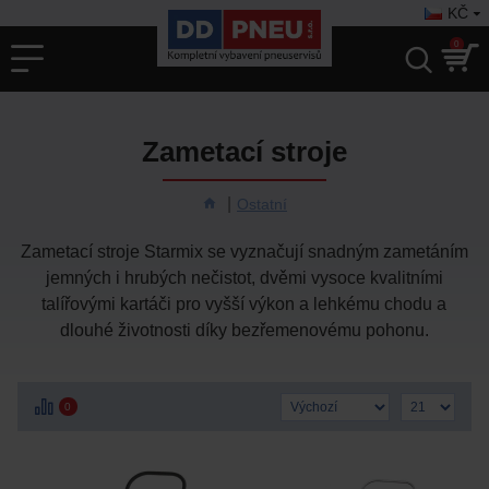
KČ
0
Zametací stroje
Ostatní
Zametací stroje Starmix se vyznačují snadným zametáním
jemných i hrubých nečistot, dvěmi
vysoce kvalitními
talířovými kartáči pro vyšší výkon a lehkému chodu a
dlouhé životnosti díky bezřemenovému pohonu.
0