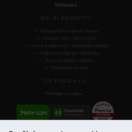
Reklamace
DALŠÍ BENEFITY
Poradenství a odborné školení
Výhodné ceny / Akční zboží
Servis a odbornost – individuální přístup
Podpora prodeje pro zákazníky
Tisíce produktů v nabídce
Pravidelné novinky
DD PNEU s.r.o.
"Počítejte s kvalitou..."