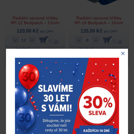
Radiální opravné hříbky
Radiální opravné hříbky
RP-12 Bestpatch – 12mm
RP-16 Bestpatch – 16mm
120,00 Kč
135,00 Kč
bez DPH
bez DPH
101,82 Kč
od 24 ks (-15%)
114,75 Kč
od 24 ks (-15%)
Skladem > 20 ks
Skladem > 70 ks
Bestpatch
3006
Bestpatch
3007