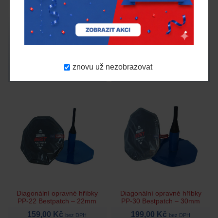
Radiální opravný hříbek
Diagonální opravné hříbky
N16 - 16mm
PP-16 Bestpatch – 16mm
95,00 Kč
135,00 Kč
bez DPH
bez DPH
Na objednávku
Skladem > 20 ks
znovu už nezobrazovat
N16
Bestpatch
3008
Diagonální opravné hříbky
Diagonální opravné hříbky
PP-22 Bestpatch – 22mm
PP-30 Bestpatch – 30mm
159,00 Kč
199,00 Kč
bez DPH
bez DPH