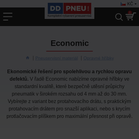
KČ
0
Economic
Pneuservisní materiál
Opravné hříbky
Ekonomické řešení pro spolehlivou a rychlou opravu
defektů.
V řadě Economic nabízíme opravné hříbky ve
standardní kvalitě, které bezpečně utěsní průpichy
pneumatik v širokém rozsahu od 4 mm až do 30 mm.
Vybírejte z variant bez protahovacího drátu, s praktickým
protahovacím drátem pro snazší aplikaci, nebo s krycím
protlačovacím plíškem pro maximální přesnost při opravě.