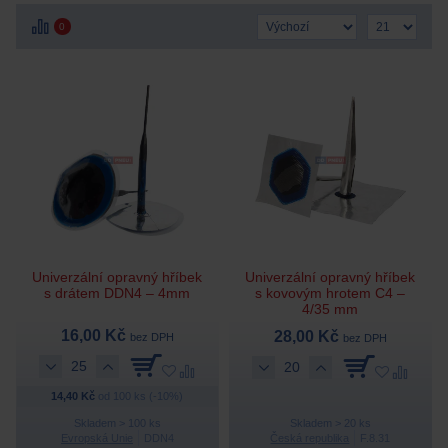
0
Univerzální opravný hříbek
Univerzální opravný hříbek
s drátem DDN4 – 4mm
s kovovým hrotem C4 –
4/35 mm
16,00 Kč
28,00 Kč
bez DPH
bez DPH
14,40 Kč
od 100 ks (-10%)
Skladem > 100 ks
Skladem > 20 ks
Evropská Unie
DDN4
Česká republika
F.8.31