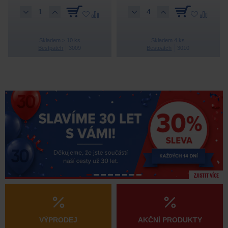
Skladem > 10 ks
Skladem 4 ks
Bestpatch
3009
Bestpatch
3010
ZJISTIT VÍCE
VÝPRODEJ
AKČNÍ PRODUKTY