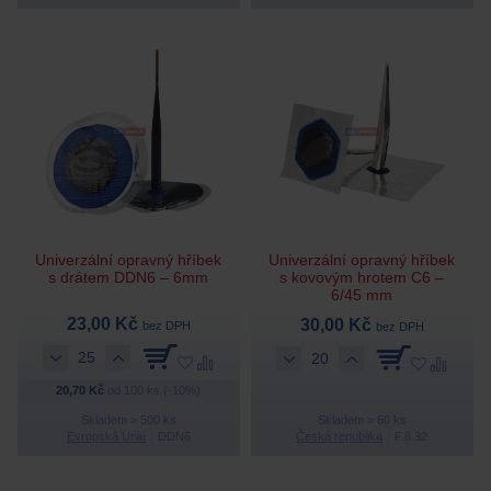
Univerzální opravný hříbek
Univerzální opravný hříbek
s drátem DDN6 – 6mm
s kovovým hrotem C6 –
6/45 mm
23,00 Kč
30,00 Kč
bez DPH
bez DPH
20,70 Kč
od 100 ks (-10%)
Skladem > 500 ks
Skladem > 60 ks
Evropská Unie
DDN6
Česká republika
F.8.32