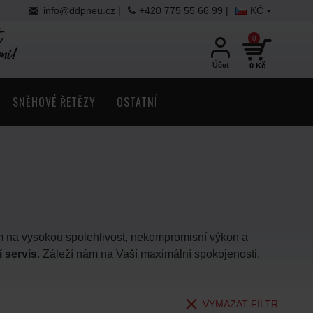
info@ddpneu.cz |
+420 775 55 66 99 |
KČ
0
Účet
0 Kč
SNĚHOVÉ ŘETĚZY
OSTATNÍ
em na vysokou spolehlivost, nekompromisní výkon a
 servis
. Záleží nám na Vaší maximální spokojenosti.
VYMAZAT FILTR