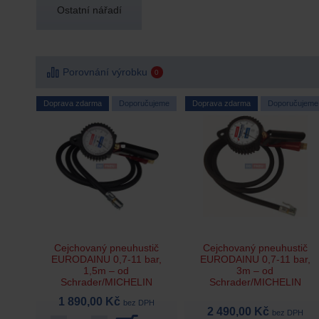
Ostatní nářadí
Porovnání výrobku
0
Doprava zdarma
Doporučujeme
Doprava zdarma
Doporučujeme
Cejchovaný pneuhustič
Cejchovaný pneuhustič
EURODAINU 0,7-11 bar,
EURODAINU 0,7-11 bar,
1,5m – od
3m – od
Schrader/MICHELIN
Schrader/MICHELIN
1 890,00 Kč
bez DPH
2 490,00 Kč
bez DPH