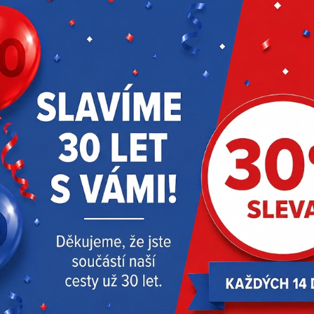
Skladem > 60 ks
Skladem > 20 ks
Schrader Pacific
61614-67
Schrader Pacific
61616-67
Doprava zdarma
-20 %
Momentový klíč 1/2"
OBL1820S akumulátorový
Chicago Pneumatic
18V zahradní fukar – bez
CP8915, 40–200Nm
baterie
4 990,00 Kč
3 999,00 Kč
1 231,00 Kč
bez DPH
bez DPH
Skladem 2 ks
Na objednávku