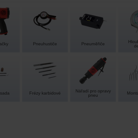
Hlou
ačky
Pneuhustiče
Pneuměřiče
d
Nářadí pro opravy
 sada
Frézy karbidové
Montá
pneu