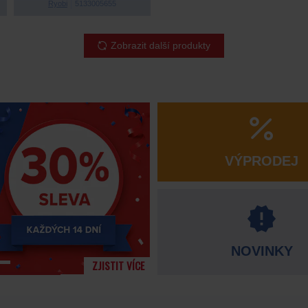
Ryobi
5133005655
Zobrazit další produkty
VÝPRODEJ
NOVINKY
ZJISTIT VÍCE