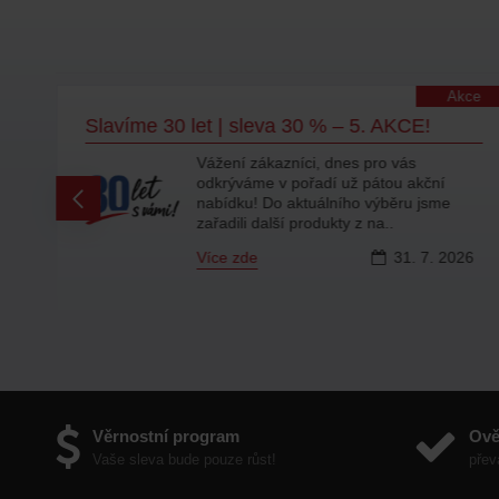
lity
Akce
Slavíme 30 let | sleva 30 % – 5. AKCE!
Vážení zákazníci, dnes pro vás
odkrýváme v pořadí už pátou akční
ty
nabídku! Do aktuálního výběru jsme
zařadili další produkty z na..
Více zde
31.
7.
2026
6
Věrnostní program
Ově
Vaše sleva bude pouze růst!
přev