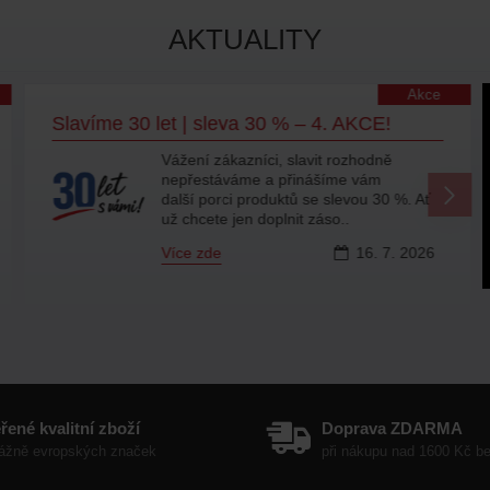
AKTUALITY
Akce
Slavíme 30 let | sleva 30 % – 4. AKCE!
Vážení zákazníci, slavit rozhodně
nepřestáváme a přinášíme vám
další porci produktů se slevou 30 %. Ať
už chcete jen doplnit záso..
Více zde
16.
7.
2026
řené kvalitní zboží
Doprava ZDARMA
ážně evropských značek
při nákupu nad 1600 Kč 