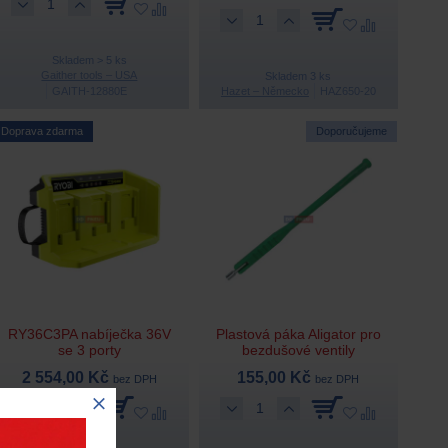
Skladem > 5 ks
Gaither tools – USA
Skladem 3 ks
GAITH-12880E
Hazet – Německo
HAZ650-20
Doprava zdarma
Doporučujeme
RY36C3PA nabíječka 36V
Plastová páka Aligator pro
se 3 porty
bezdušové ventily
2 554,00 Kč
155,00 Kč
bez DPH
bez DPH