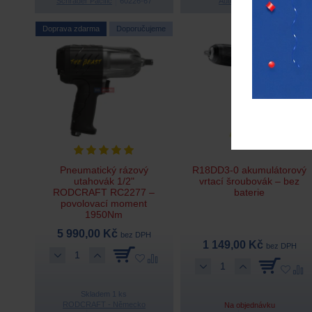
Schrader Pacific
60226-67
Autel
101000792
Doprava zdarma
Doporučujeme
Pneumatický rázový
R18DD3-0 akumulátorový
utahovák 1/2"
vrtací šroubovák – bez
RODCRAFT RC2277 –
baterie
povolovací moment
1950Nm
5 990,00 Kč
bez DPH
1 149,00 Kč
bez DPH
Skladem 1 ks
RODCRAFT - Německo
Na objednávku