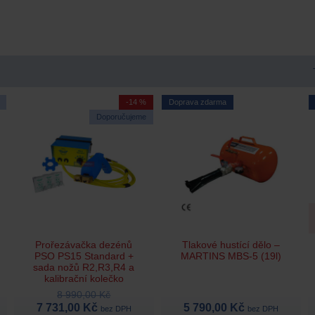
-14 %
Doprava zdarma
Doporučujeme
Prořezávačka dezénů
Tlakové hustící dělo –
PSO PS15 Standard +
MARTINS MBS-5 (19l)
sada nožů R2,R3,R4 a
kalibrační kolečko
8 990,00 Kč
7 731,00 Kč
5 790,00 Kč
bez DPH
bez DPH