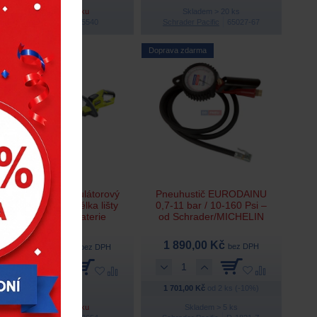
Na objednávku
Skladem > 20 ks
Ryobi
5133005540
Schrader Pacific
65027-67
Doprava zdarma
Doprava zdarma
OHT1845 akumulátorový
Pneuhustič EURODAINU
plotostřih 18V, délka lišty
0,7-11 bar / 10-160 Psi –
45cm – bez baterie
od Schrader/MICHELIN
1 890,00 Kč
1 810,00 Kč
bez DPH
bez DPH
1 701,00 Kč
od 2 ks (-10%)
Na objednávku
Skladem > 5 ks