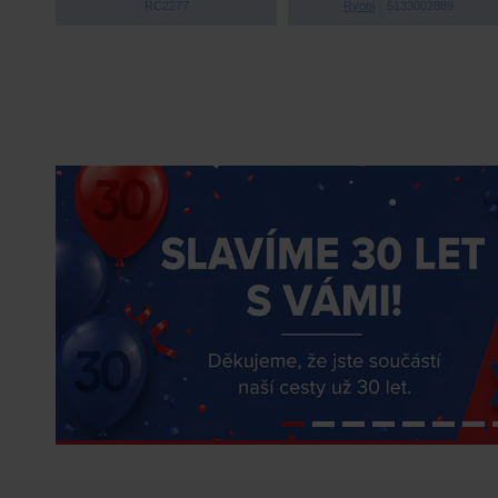
RC2277
Ryobi
5133002889