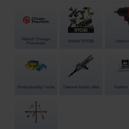
Nářadí Chicago
Nářadí RYOBI
Utahov
Pneumatic
Prořezávačky / nože
Tlaková hustící děla
Gaither