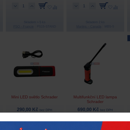
Skladem > 5 ks
Skladem 2 ks
PSO - Francie
PS15-STAND
Martins – Canada
MBS-5
Mini LED světlo Schrader
Multifunkční LED lampa
Schrader
290,00 Kč
690,00 Kč
bez DPH
bez DPH