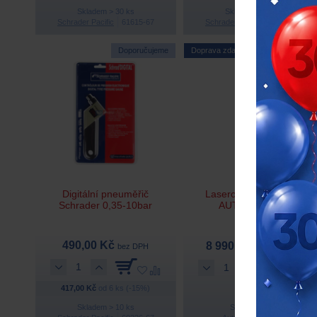
Skladem > 30 ks
Skladem > 30 ks
Schrader Pacific
61615-67
Schrader Pacific
61617-67
Doporučujeme
Doprava zdarma
Digitální pneuměřič
Laserový hloubkoměr
Schrader 0,35-10bar
AUTEL TBE200
490,00 Kč
8 990,00 Kč
bez DPH
bez DPH
417,00 Kč
od 6 ks (-15%)
Skladem > 10 ks
Skladem 3 ks