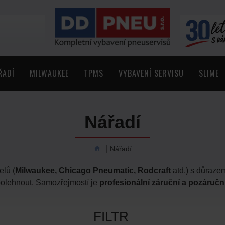
ŘADÍ
MILWAUKEE
TPMS
VYBAVENÍ SERVISU
SLIME
Nářadí
Nářadí
elů (
Milwaukee, Chicago Pneumatic, Rodcraft
atd.) s důraz
polehnout. Samozřejmostí je
profesionální záruční a pozáruční
FILTR