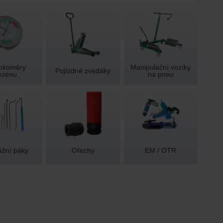
bkoměry
Manipulační vozíky
Pojízdné zvedáky
ezénu
na pneu
žní páky
Ořechy
EM / OTR