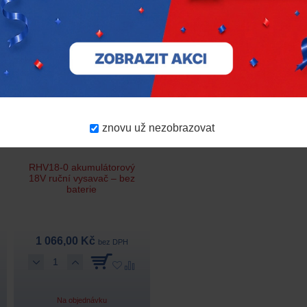
Chicago Pneumatic
CP8915
Ryobi
5133002663
znovu už nezobrazovat
RHV18-0 akumulátorový
18V ruční vysavač – bez
baterie
1 066,00 Kč
bez DPH
Na objednávku