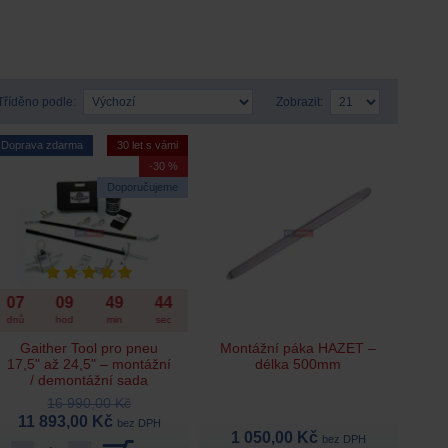
Tříděno podle:
Zobrazit:
Doprava zdarma
30 let s vámi
-30 %
Doporučujeme
07
09
49
42
dnů
hod
min
sec
Gaither Tool pro pneu
Montážní páka HAZET –
17,5" až 24,5" – montážní
délka 500mm
/ demontážní sada
16 990,00 Kč
11 893,00 Kč
bez DPH
1 050,00 Kč
bez DPH