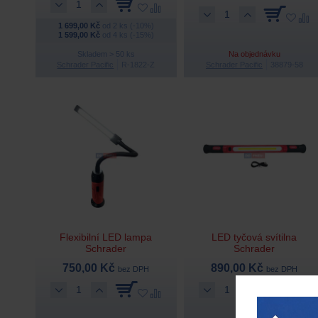
1 699,00 Kč
od 2 ks (-10%)
1 599,00 Kč
od 4 ks (-15%)
Skladem > 50 ks
Na objednávku
Schrader Pacific
R-1822-Z
Schrader Pacific
38879-58
Flexibilní LED lampa
LED tyčová svítilna
Schrader
Schrader
750,00 Kč
890,00 Kč
bez DPH
bez DPH