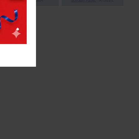
Ryobi
5133003654
Schrader Pacific
R-1821-Z