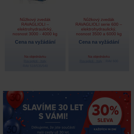
Nůžkový zvedák
Nůžkový zvedák
RAVAGLIOLI –
RAVAGLIOLI serie 600 –
elektrohydraulický,
elektrohydraulický,
nosnost 3000 - 4000 kg
nosnost 3500 a 6000 kg
Cena na vyžádání
Cena na vyžádání
Na objednávku
Na objednávku
Ravaglioli - Italy
Ravaglioli - Italy
RAV 600
RAV 518/535/540