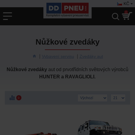
KČ
0
Nůžkové zvedáky
Vybavení servisu
Zvedáky aut
Nůžkové zvedáky
aut od prvotřídních světových výrobců
HUNTER a RAVAGLIOLI
.
0