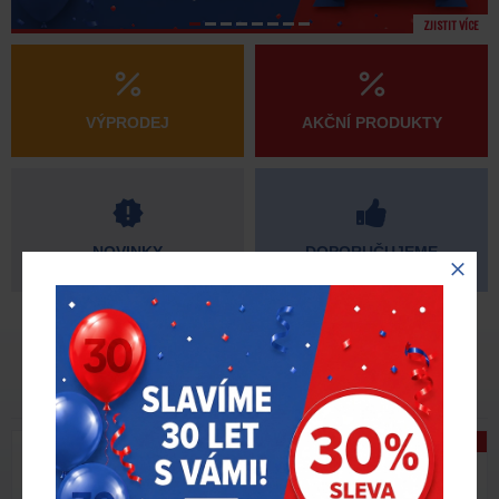
ZJISTIT VÍCE
VÝPRODEJ
AKČNÍ PRODUKTY
NOVINKY
DOPORUČUJEME
AKTUALITY
Akce
Slavíme 30 let | sleva 30 % – 5. AKCE!