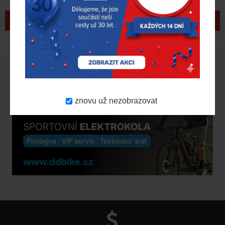
Vážení zákazníci, dnes pro vás odkrýváme
v pořadí už pátou akční nabídku! Do
aktuálního výběru jsme zařadili další
produkty z na..
Více zde
31.
7.
2026
znovu už nezobrazovat