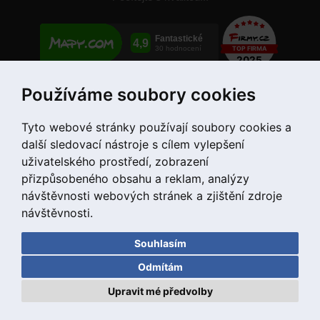
Používáme soubory cookies
+420 775 55 66 99
Tyto webové stránky používají soubory cookies a
další sledovací nástroje s cílem vylepšení
uživatelského prostředí, zobrazení
přizpůsobeného obsahu a reklam, analýzy
návštěvnosti webových stránek a zjištění zdroje
návštěvnosti.
Souhlasím
Copyright © 2020 DD PNEU s.r.o. Všechna práva vyhrazena.
Odmítám
bb9
Designed by
Upravit mé předvolby