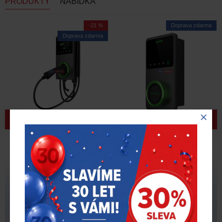
PRODUKTY
NABÍDKA
-21 %
Doprava zdarma
Doprava zdarma
Nabíječka elektromobilů
Nabíječka elektromobilů
Autel Maxicharger AC
Autel Maxicharger AC
WALLBOX 22 KW 3x32A
WALLBOX 7 KW 1x32A
4G LED tmavě šedá +
tmavě šedá
kabel
28 990,00 Kč
22 990,00 Kč
16 990,00 Kč
bez DPH
bez DPH