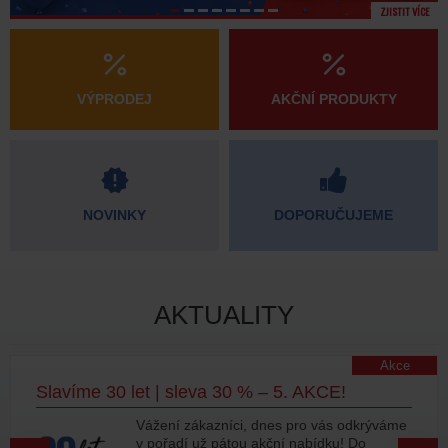
ZJISTIT VÍCE
VÝPRODEJ
AKČNÍ PRODUKTY
NOVINKY
DOPORUČUJEME
AKTUALITY
Akce
Slavíme 30 let | sleva 30 % – 5. AKCE!
Vážení zákazníci, dnes pro vás odkrýváme
v pořadí už pátou akční nabídku! Do