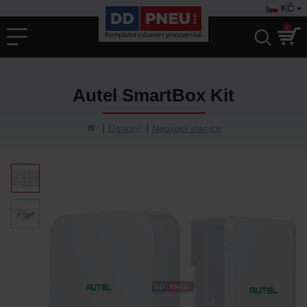
KČ
0
Autel SmartBox Kit
Ostatní
Nabíjecí stanice