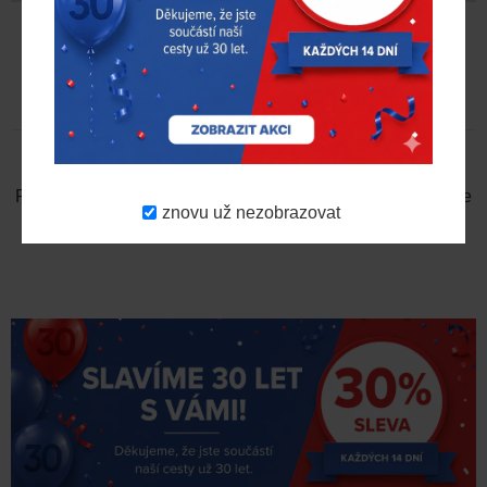
RECENZE
NAPSAT RECENZI
Prosím
přihlaste se
nebo
se registrujte
pro napsání recenze
znovu už nezobrazovat