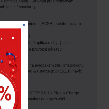
s Commissioning). Síťování prostřednictvím
bíjecí infrastruktury.
 a nabíjecími stanicemi (EVSE) prostřednictvím
grade na OCPP 2.1.
nergie a pokročilé aplikace chytrých sítí.
je odběr ze sítě a provozní náklady.
mobilů dostupných na evropském trhu. Integrovaný
 karty. Systém Plug & Charge (ISO 15118) navíc
kacemi OCPP 1.6, OCPP 2.0.1 a Plug & Charge.
ně venkovních instalací odolných vůči