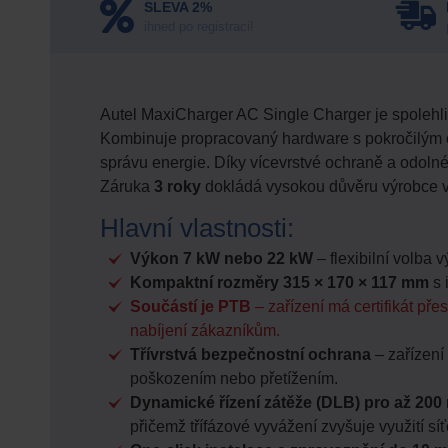
SLEVA 2%
ihned po registraci!
Autel MaxiCharger AC Single Charger je spolehliv
Kombinuje propracovaný hardware s pokročilým cl
správu energie. Díky vícevrstvé ochraně a odolné k
Záruka
3 roky
dokládá vysokou důvěru výrobce v k
Hlavní vlastnosti:
Výkon 7 kW nebo 22 kW
– flexibilní volba
Kompaktní rozměry 315 × 170 × 117 mm
s 
Součástí je PTB
– zařízení má certifikát pře
nabíjení zákazníkům.
Třívrstvá bezpečnostní ochrana
– zařízení 
poškozením nebo přetížením.
Dynamické řízení zátěže (DLB) pro až 200
přičemž třífázové vyvážení zvyšuje využití s