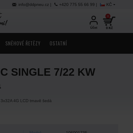
info@ddpneu.cz |
+420 775 55 66 99 |
KČ
0
Účet
0 Kč
SNĚHOVÉ ŘETĚZY
OSTATNÍ
 AC SINGLE 7/22 KW
á
W 3x32A 4G LCD tmavě šedá
Model:
106001735