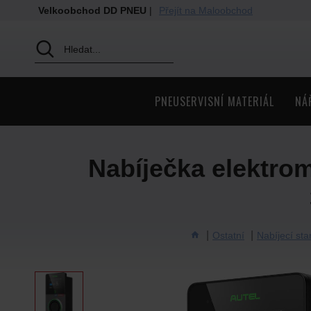
Velkoobchod DD PNEU
|
Přejít na Maloobchod
PNEUSERVISNÍ MATERIÁL
NÁ
Nabíječka elektro
Ostatní
Nabíjecí sta