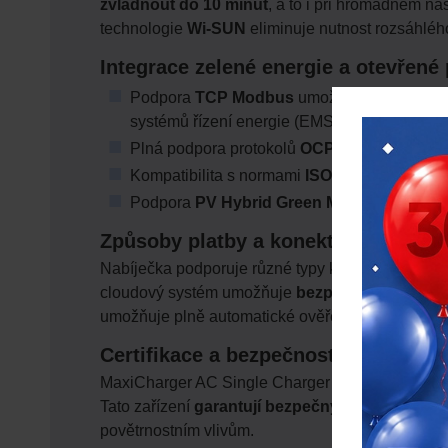
zvládnout do 10 minut
, a to i při hromadném n
technologie
Wi-SUN
eliminuje nutnost rozsáhlého
Integrace zelené energie a otevřené
Podpora
TCP Modbus
umožňuje bezproblémo
systémů řízení energie (EMS).
Plná podpora protokolů
OCPP 1.6 a OCPP 2
Kompatibilita s normami
ISO 15118-2 a ISO 
Podpora
PV Hybrid Green Mode
– nabíječka
Způsoby platby a konektory
Nabíječka podporuje různé typy konektorů –
Type
cloudový systém umožňuje
bezproblémové platb
umožňuje plně automatické ověření a zahájení nab
Certifikace a bezpečnostní standard
MaxiCharger AC Single Charger splňuje přísné e
Tato zařízení
garantují bezpečný, energeticky e
povětrnostním vlivům.