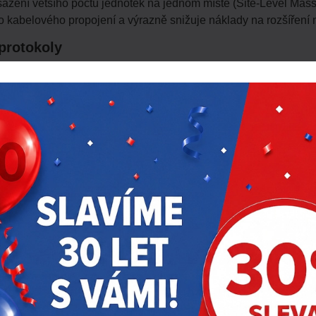
asazení většího počtu jednotek na jednom místě (Site-Level Mas
 kabelového propojení a výrazně snižuje náklady na rozšíření na
 protokoly
vou integraci s fotovoltaickými systémy (PV), bateriemi (ESS)
.0.1
včetně funkce Smart Charging; systém je připraven na up
15118-20
zajišťuje budoucí připravenost pro obousměrný přenos e
 dokáže upřednostňovat energii ze solárních panelů, čímž snižu
 2 (T2), T2S a T2 kabel
– a je kompatibilní s většinou elektro
y a správu relací
prostřednictvím mobilní aplikace nebo RFID
íjení bez jakékoli interakce uživatele.
y
vropské i mezinárodní bezpečnostní normy a disponuje certifi
fektivní a spolehlivý provoz
v nejrůznějších podmínkách, včet