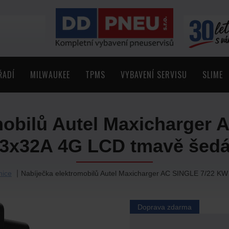
ŘADÍ
MILWAUKEE
TPMS
VYBAVENÍ SERVISU
SLIME
mobilů Autel Maxicharger
3x32A 4G LCD tmavě šed
nice
Nabíječka elektromobilů Autel Maxicharger AC SINGLE 7/22 K
Doprava zdarma