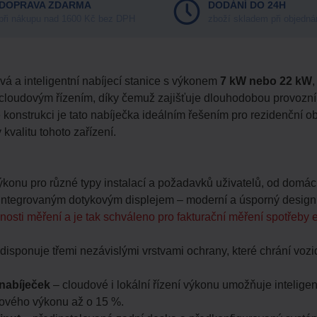
DOPRAVA ZDARMA
DODÁNÍ DO 24H
při nákupu nad 1600 Kč bez DPH
zboží skladem při objedná
á a inteligentní nabíjecí stanice s výkonem
7 kW nebo 22 kW
oudovým řízením, díky čemuž zajišťuje dlouhodobou provozní sp
onstrukci je tato nabíječka ideálním řešením pro rezidenční obje
valitu tohoto zařízení.
 výkonu pro různé typy instalací a požadavků uživatelů, od domá
integrovaným dotykovým displejem – moderní a úsporný design,
snosti měření a je tak schváleno pro fakturační měření spotřeby 
disponuje třemi nezávislými vrstvami ochrany, které chrání vozidl
 nabíječek
– cloudové i lokální řízení výkonu umožňuje inteligent
íťového výkonu až o 15 %.