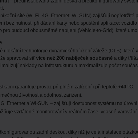
inut
– předinstalovaná zadní deska a předkonfigurovaný systé
í.
kační sítě (Wi-Fi, 4G, Ethernet, Wi-SUN) zajišťují nepřetržité př
ní bez nutnosti přikládání karty nebo spuštění aplikace; vozidlo
o pro budoucí obousměrné nabíjení (Vehicle-to-Grid), které umož
e
i lokální technologie dynamického řízení zátěže (DLB), které
áže spravovat síť
více než 200 nabíječek současně
a díky tříf
malizují náklady na infrastrukturu a maximalizuje počet součas
tkami garantuje provoz při plném zatížení i při teplotě
+40 °C
.
jimečnou životnost a odolnost zařízení.
G, Ethernet a Wi-SUN – zajišťují dostupnost systému na úrovn
ňuje vzdálené monitorování v reálném čase, včasné varování a p
konfigurovanou zadní deskou, díky níž je celá instalace otázko