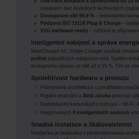
One-click instalace a zprovoznění do 10 m
nasazení i bez hlubokých technických znalost
Dostupnost sítě 99,9 %
– redundantní komuni
Podpora ISO 15118 Plug & Charge
– nabíje
V2G hardware ready
– zařízení je připraven
Inteligentní nabíjení a správa energi
MaxiCharger AC Single Charger využívá cloudové 
potřeb
jednotlivých nabíjecích míst. Systém dok
dostupného výkonu ze sítě až o 15 %. Tím se mini
Spolehlivost hardwaru a provozu
Průmyslová architektura s prvotřídními součás
Rigidní testování a
3letá záruka
potvrzují vý
Redundantní komunikační rozhraní – Wi-Fi, 4
Integrovaných
9 inteligentních senzorů
umož
Snadná instalace a škálovatelnost
Nabíječka je dodávána s předinstalovanou a před