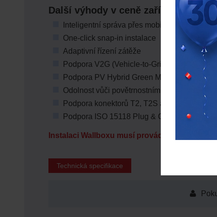
Další výhody v ceně zařízení
Inteligentní správa přes mobilní aplikaci
One-click snap-in instalace
Adaptivní řízení zátěže
Podpora V2G (Vehicle-to-Grid) na úrovni ha
Podpora PV Hybrid Green Mode pro provoz se
Odolnost vůči povětrnostním podmínkám
Podpora konektorů T2, T2S a T2 kabel
Podpora ISO 15118 Plug & Charge
Instalaci Wallboxu musí provádět elektrikář či
Technická specifikace
Poku