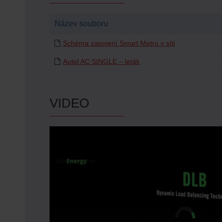
Název souboru
Schéma zapojení Smart Metru v síti
Autel AC SINGLE – leták
VIDEO