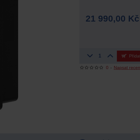
21 990,00 Kč
Přida
0
-
Napsat recen