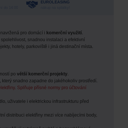
EUROLEASING
ní do 14:00
nákup na splátky!
, navržená pro domácí i
komerční využití
.
olehlivost, snadnou instalaci a efektivní
kty, hotely, parkoviště i jiná destinační místa.
cností po
větší komerční projekty
.
 který snadno zapadne do jakéhokoliv prostředí.
elektřiny. Splňuje přísné normy pro účtování
o, uživatele i elektrickou infrastrukturu před
ní distribuci elektřiny mezi více nabíjecími body,