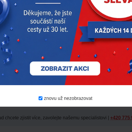
rdwaru
 solární energií
 odborná firma!
znovu už nezobrazovat
d chcete zjistit více, zavolejte našemu specialistovi |
+420 775 