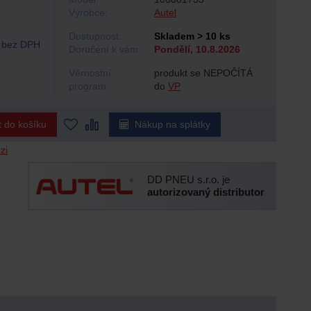
Výrobce:
Autel
Dostupnost:
Skladem > 10 ks
bez DPH
Doručení k vám:
Pondělí, 10.8.2026
Věrnostní
produkt se NEPOČÍTÁ
program:
do
VP
t do košíku
Nákup na splátky
zi
DD PNEU s.r.o. je
autorizovaný distributor