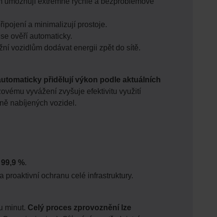
m umožňují extrémně rychlé a bezproblémové
ipojení a minimalizují prostoje.
 se ověří automaticky.
ní vozidlům dodávat energii zpět do sítě.
automaticky přidělují výkon podle aktuálních
ázovému vyvážení zvyšuje efektivitu využití
ně nabíjených vozidel.
i
99,9 %
.
roaktivní ochranu celé infrastruktury.
u minut.
Celý proces zprovoznění lze