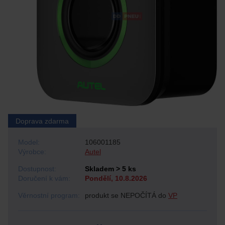
Doprava zdarma
Model:
106001185
Výrobce:
Autel
Dostupnost:
Skladem > 5 ks
Doručení k vám:
Pondělí, 10.8.2026
Věrnostní program:
produkt se NEPOČÍTÁ do
VP