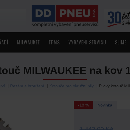
ŘADÍ
MILWAUKEE
TPMS
VYBAVENÍ SERVISU
SLIME
otouč MILWAUKEE na kov 
tví
Řezání a broušení
Kotouče pro okružní pily
Pilový kotouč 
-18 %
Novinka
1 443,00 Kč