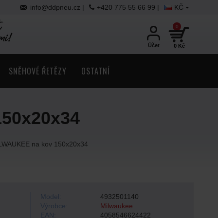
info@ddpneu.cz |
+420 775 55 66 99 |
KČ
0
Účet
0 Kč
SNĚHOVÉ ŘETĚZY
OSTATNÍ
150x20x34
MILWAUKEE na kov 150x20x34
Model:
4932501140
Výrobce:
Milwaukee
EAN:
4058546624422