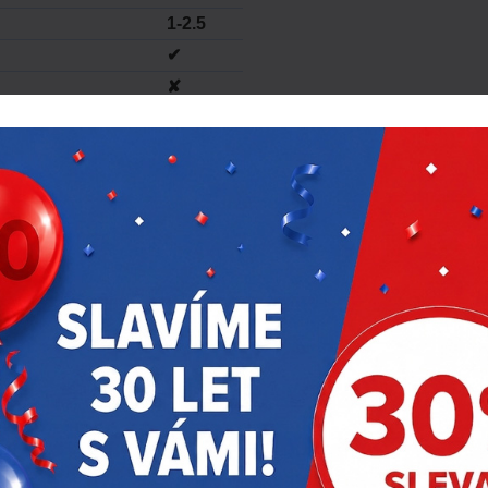
1-2.5
✔
✘
1