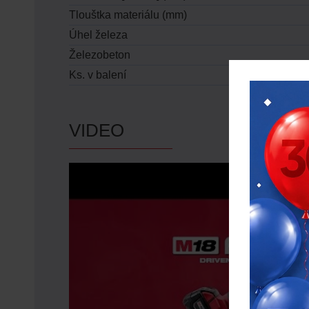
Tlouštka materiálu (mm)
Úhel železa
Železobeton
Ks. v balení
VIDEO