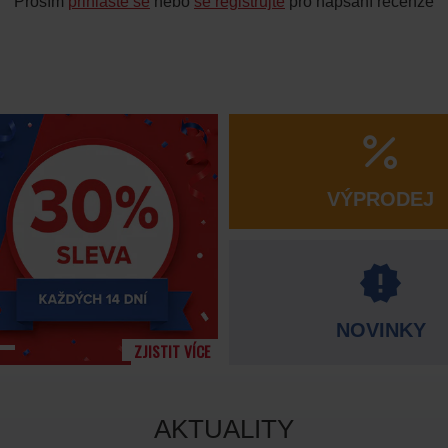
Prosím
přihlaste se
nebo
se registrujte
pro napsání recenze
VÝPRODEJ
NOVINKY
AKTUALITY