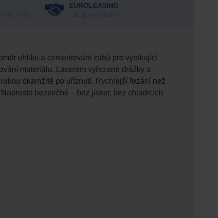
EUROLEASING
ní do 14:00
nákup na splátky!
oměr uhlíku a cementování zubů pro vynikající
aňování materiálu. Laserem vyřezané drážky s
o rukou okamžitě po uříznutí. Rychlejší řezání než
. Naprosto bezpečné – bez jisker, bez chladicích