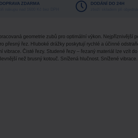
DOPRAVA ZDARMA
DODÁNÍ DO 24H
při nákupu nad 1600 Kč bez DPH
zboží skladem při objedná
pracovaná geometrie zubů pro optimální výkon. Nejpříznivější p
 pro přesný řez. Hluboké drážky poskytují rychlé a účinné odstr
mí vibrace. Čisté řezy. Studené řezy – řezaný materiál lze vzít d
e levnější než brusný kotouč. Snížená hlučnost. Snížené vibrace