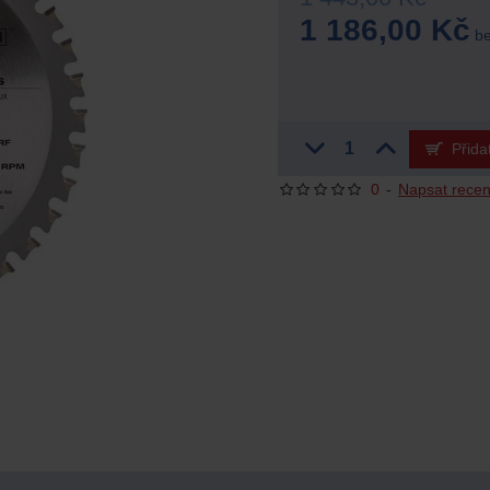
1 186,00 Kč
be
Přida
0
-
Napsat recen