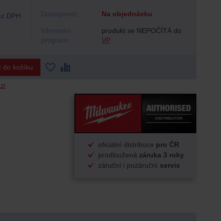
Dostupnost:
Na objednávku
z DPH
Věrnostní
produkt se NEPOČÍTÁ do
program:
VP
t do košíku
zi
oficiální distribuce
pro ČR
prodloužená
záruka 3 roky
záruční i pozáruční
servis