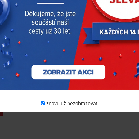
RODUKTY
AKČNÍ NABÍDKA
DOPORUČUJEM
znovu už nezobrazovat