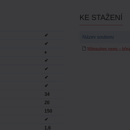
KE STAŽENÍ
✔
Název souboru
✔
Milwaukee news – bře
♦
✔
✔
✔
✔
34
20
150
✔
1,6