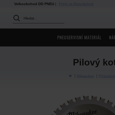
Velkoobchod DD PNEU
|
Přejít na Maloobchod
PNEUSERVISNÍ MATERIÁL
NÁ
Pilový k
Milwaukee
Příslušens