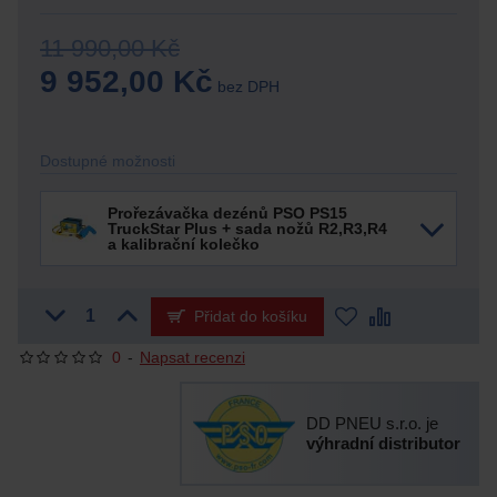
11 990,00 Kč
9 952,00 Kč
bez DPH
Dostupné možnosti
Prořezávačka dezénů PSO PS15
TruckStar Plus + sada nožů R2,R3,R4
a kalibrační kolečko
Přidat do košíku
0
-
Napsat recenzi
DD PNEU s.r.o. je
výhradní distributor