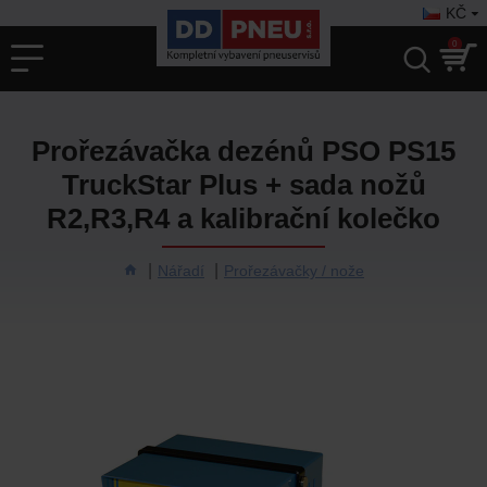
KČ
0
Prořezávačka dezénů PSO PS15
TruckStar Plus + sada nožů
R2,R3,R4 a kalibrační kolečko
Nářadí
Prořezávačky / nože