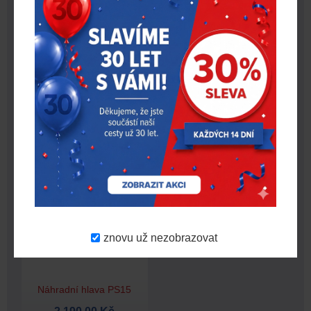
Prořezávací nůž R5 –
Kalibrační kolečko
kulatý řez 11-18mm
190,00 Kč
249,00 Kč
znovu už nezobrazovat
Náhradní hlava PS15