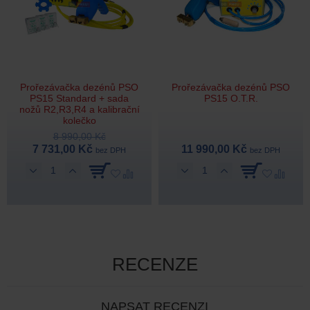
Prořezávačka dezénů PSO
Prořezávačka dezénů PSO
PS15 Standard + sada
PS15 O.T.R.
nožů R2,R3,R4 a kalibrační
kolečko
8 990,00 Kč
7 731,00 Kč
11 990,00 Kč
bez DPH
bez DPH
RECENZE
NAPSAT RECENZI