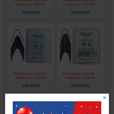
Prořezávací nůž R1 –
Prořezávací nůž R2 –
kulatý řez 3-5mm
kulatý řez 5-11mm
249,00 Kč
249,00 Kč
Prořezávací nůž R3 –
Prořezávací nůž R4 –
kulatý řez 7-13mm
kulatý řez 9-16mm
249,00 Kč
249,00 Kč