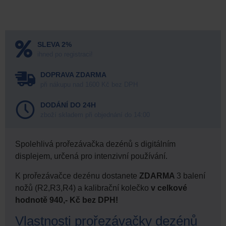
SLEVA 2%
ihned po registraci!
DOPRAVA ZDARMA
při nákupu nad 1600 Kč bez DPH
DODÁNÍ DO 24H
zboží skladem při objednání do 14:00
Spolehlivá prořezávačka dezénů s digitálním
displejem, určená pro intenzivní používání.
K prořezávačce dezénu dostanete
ZDARMA
3 balení
nožů (R2,R3,R4) a kalibrační kolečko
v celkové
hodnotě 940,- Kč bez DPH!
Vlastnosti prořezávačky dezénů