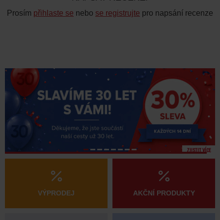
Prosím
přihlaste se
nebo
se registrujte
pro napsání recenze
VÝPRODEJ
AKČNÍ PRODUKTY