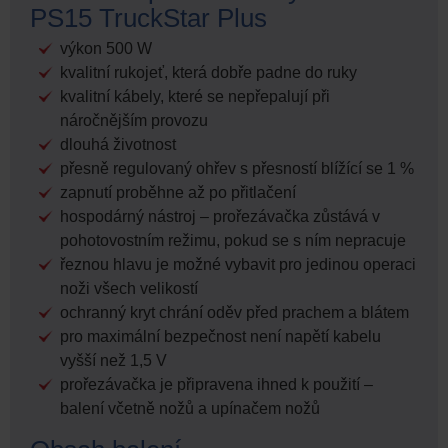
PS15 TruckStar Plus
výkon 500 W
kvalitní rukojeť, která dobře padne do ruky
kvalitní kábely, které se nepřepalují při
náročnějším provozu
dlouhá životnost
přesně regulovaný ohřev s přesností blížící se 1 %
zapnutí proběhne až po přitlačení
hospodárný nástroj – prořezávačka zůstává v
pohotovostním režimu, pokud se s ním nepracuje
řeznou hlavu je možné vybavit pro jedinou operaci
noži všech velikostí
ochranný kryt chrání oděv před prachem a blátem
pro maximální bezpečnost není napětí kabelu
vyšší než 1,5 V
prořezávačka je připravena ihned k použití –
balení včetně nožů a upínačem nožů