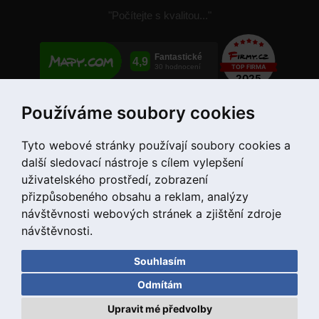
"Počítejte s kvalitou..."
Používáme soubory cookies
+420 775 55 66 99
Tyto webové stránky používají soubory cookies a
další sledovací nástroje s cílem vylepšení
uživatelského prostředí, zobrazení
přizpůsobeného obsahu a reklam, analýzy
návštěvnosti webových stránek a zjištění zdroje
návštěvnosti.
Souhlasím
Copyright © 2020 DD PNEU s.r.o. Všechna práva vyhrazena.
Odmítám
bb9
Designed by
Upravit mé předvolby