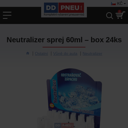
KČ
0
Neutralizer sprej 60ml – box 24ks
Ostatní
Vůně do auta
Neutralizer