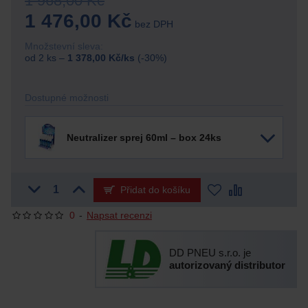
1 968,00 Kč
1 476,00 Kč
bez DPH
Množstevní sleva:
od 2 ks –
1 378,00 Kč/ks
(-30%)
Dostupné možnosti
Neutralizer sprej 60ml – box 24ks
Přidat do košíku
0
-
Napsat recenzi
DD PNEU s.r.o. je
autorizovaný distributor