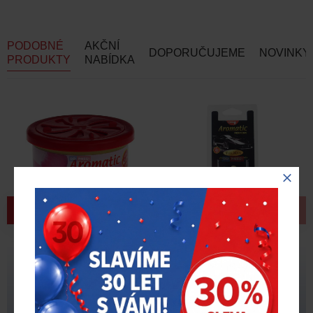
PODOBNÉ
AKČNÍ
DOPORUČUJEME
NOVINKY
PRODUKTY
NABÍDKA
Aromatic Cotton Candy –
Aromatic Perfume – The
cukrová vata
Man
82,00 Kč
82,00 Kč
bez DPH
bez DPH