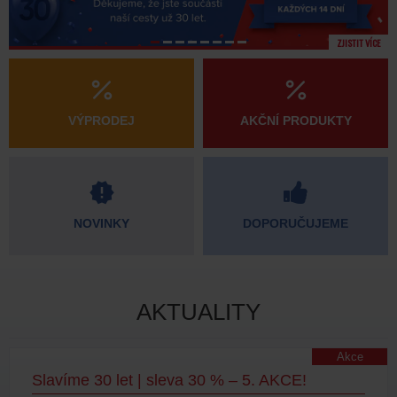
ZJISTIT VÍCE
VÝPRODEJ
AKČNÍ PRODUKTY
NOVINKY
DOPORUČUJEME
AKTUALITY
Akce
Slavíme 30 let | sleva 30 % – 5. AKCE!