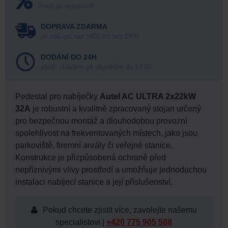
ihned po registraci!
DOPRAVA ZDARMA
při nákupu nad 1600 Kč bez DPH
DODÁNÍ DO 24H
zboží skladem při objednání do 14:00
Pedestal pro nabíječky
Autel AC ULTRA 2x22kW
32A
je robustní a kvalitně zpracovaný stojan určený
pro bezpečnou montáž a dlouhodobou provozní
spolehlivost na frekventovaných místech, jako jsou
parkoviště, firemní areály či veřejné stanice.
Konstrukce je přizpůsobená ochraně před
nepříznivými vlivy prostředí a umožňuje jednoduchou
instalaci nabíjecí stanice a její příslušenství.
Pokud chcete zjistit více, zavolejte našemu
specialistovi |
+420 775 905 588