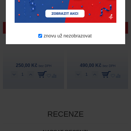
Rfid karta Autel
Přední kryt AC Wallboxu –
znovu už nezobrazovat
bílý
250,00 Kč
490,00 Kč
bez DPH
bez DPH
RECENZE