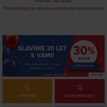
NAPSAT RECENZI
Prosím
přihlaste se
nebo
se registrujte
pro napsání recenze
ZJISTIT VÍCE
VÝPRODEJ
AKČNÍ PRODUKTY