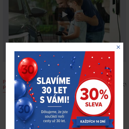
PODOBNÉ
AKČNÍ
DOPORUČUJEME
NOVINKY
PRODUKTY
NABÍDKA