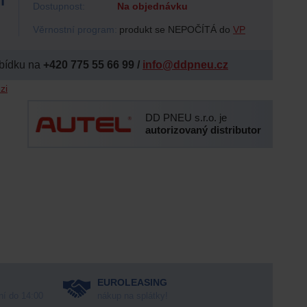
í
Dostupnost:
Na objednávku
Věrnostní program:
produkt se NEPOČÍTÁ do
VP
bídku na
+420 775 55 66 99 /
info@ddpneu.cz
zi
DD PNEU s.r.o. je
autorizovaný distributor
EUROLEASING
ní do 14:00
nákup na splátky!