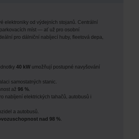
 elektroniky od výdejních stojanů. Centrální
parkovacích míst — ať už pro osobní
ální pro dálniční nabíjecí huby, fleetová depa,
jednotky
40 kW
umožňují postupné navyšování
alaci samostatných stanic.
nnost až
96 %
.
 nabíjení elektrických tahačů, autobusů i
ozidel a autobusů.
ovozuschopnost nad 98 %
.