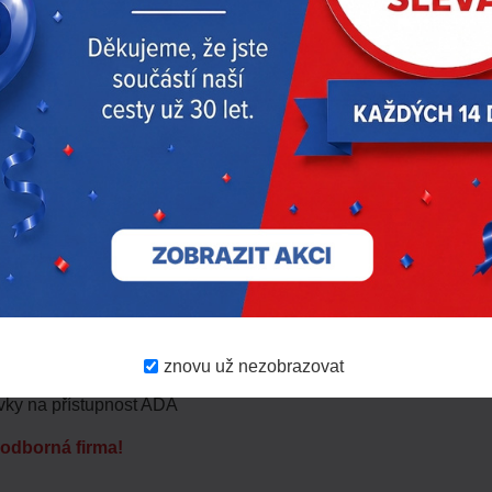
enkovní prostředí s krytím
IP54 / IK10
a provozním teplotním 
 ochrany zařízení. Výdejní stojany disponují ještě vyšším kry
0 m. Hlučnost
55 dB(A)
(tichý model). Klidový příkon výkonové s
národní normy. Výkonová skříň je vybavena ochranou proti přet
nterní RCD. Nouzové tlačítko je standardní výbavou. Výdejní st
1000, Eichrecht
645
, EMC třída A
IN 70121, CHAdeMO 1.2
znovu už nezobrazovat
přepětí OVC III na straně AC vstupu
ky na přístupnost ADA
i odborná firma!