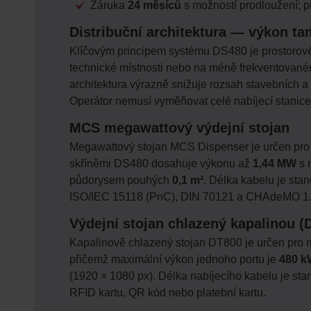
Záruka
24 měsíců
s možností prodloužení; p
Distribuční architektura — výkon ta
Klíčovým principem systému DS480 je prostorové 
technické místnosti nebo na méně frekventovaném
architektura výrazně snižuje rozsah stavebních a 
Operátor nemusí vyměňovat celé nabíjecí stanice
MCS megawattový výdejní stojan
Megawattový stojan MCS Dispenser je určen pro n
skříněmi DS480 dosahuje výkonu až
1,44 MW
s 
půdorysem pouhých
0,1 m²
. Délka kabelu je sta
ISO/IEC 15118 (PnC), DIN 70121 a CHAdeMO 1.
Výdejní stojan chlazený kapalinou (
Kapalinově chlazený stojan DT800 je určen pro m
přičemž maximální výkon jednoho portu je
480 k
(1920 × 1080 px). Délka nabíjecího kabelu je sta
RFID kartu, QR kód nebo platební kartu.