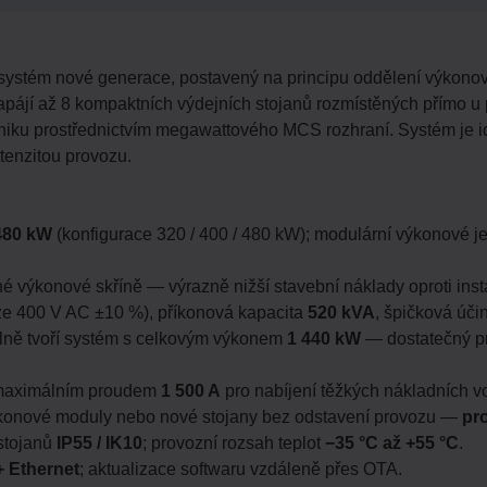
 systém nové generace, postavený na principu oddělení výkonové
pájí až 8 kompaktních výdejních stojanů rozmístěných přímo u 
hniku prostřednictvím megawattového MCS rozhraní. Systém je ide
ntenzitou provozu.
480 kW
(konfigurace 320 / 400 / 480 kW); modulární výkonové 
né výkonové skříně — výrazně nižší stavební náklady oproti inst
ze 400 V AC ±10 %), příkonová kapacita
520 kVA
, špičková úči
lně tvoří systém s celkovým výkonem
1 440 kW
— dostatečný pro
maximálním proudem
1 500 A
pro nabíjení těžkých nákladních v
výkonové moduly nebo nové stojany bez odstavení provozu —
pr
 stojanů
IP55 / IK10
; provozní rozsah teplot
−35 °C až +55 °C
.
+ Ethernet
; aktualizace softwaru vzdáleně přes OTA.