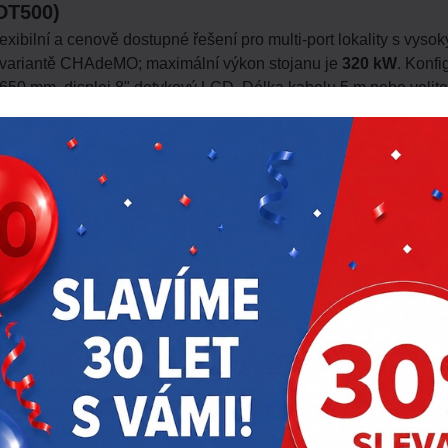
DT500)
ibilní a cenově dostupné řešení pro multi-port lokality s vyso
e variantě CHAdeMO; maximální výkon stojanu je
320 kW
. Konf
650 mm, displej 8" dotykový LCD. Délka kabelu 5 m nebo volite
jních stojanů
tní sadu moderních způsobů ověření a zahájení nabíjení:
ření vozidla a spuštění nabíjení bez karty ani aplikace ihned p
utomatického rozpoznání vozidla.
EC 15693, MIFARE), QR kód, mobilní aplikace.
ayax Onyx, Payter P66/Apollo, PAX IM30, Worldline Valina nebo 
dálená správa
vé platformy
Autel MaxiCloud
s podporou protokolu
OCPP 1.6
dáleně v reálném čase bez nutnosti výjezdu technika. Aktualiza
DT500, DT800 i MCS Dispenser — sdílejí totožnou cloudovou p