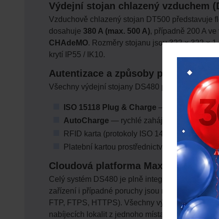
Výdejní stojan chlazený vzduchem (
Vzduchově chlazený stojan DT500 představuje flex
dosahuje
380 A (max. 500 A)
, případně 200 A v
CHAdeMO
. Rozměry stojanu jsou 322 × 322 × 1 
krytí IP55 / IK10.
Autentizace a způsoby platby u výde
Všechny výdejní stojany DS480 podporují komple
ISO 15118 Plug & Charge
— automatické ově
AutoCharge
— rychlé zahájení na základě a
RFID karta (protokoly ISO 14443 A/B, ISO/I
Platební kartou prostřednictvím terminálů N
Cloudová platforma MaxiCloud a vz
Celý systém DS480 je plně integrován do cloudo
zařízení i případné poruchy jsou monitorovány vz
FTP, FTPS, HTTPS). Všechny výdejní stojany — 
nabíjecích lokalit z jednoho místa.