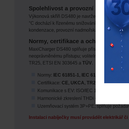
Spolehlivost a provozní podmínky
Výkonová skříň DS480 je navržena pro náročné v
°C dochází k řízenému snižování výkonu za účelem
kondenzace, provozní nadmořská výška do 2 00
Normy, certifikace a ochranné prvky
MaxiCharger DS480 splňuje přísné evropské i mezi
neoprávněnému přístupu; volitelně lze doplnit i
TR25, ETSI EN 303645 a
TÜV
.
Normy:
IEC 61851-1, IEC 61851-21-2, IEC 6
Certifikace:
CE, UKCA, TR25, ETSI EN 303
Komunikace s EV: ISO/IEC 15118 s PnC, D
Harmonické zkreslení THDi < 5 %, kategorie 
Uzemňovací systém 3P+PE; splňuje požadav
Instalaci nabíječky musí provádět elektrikář č