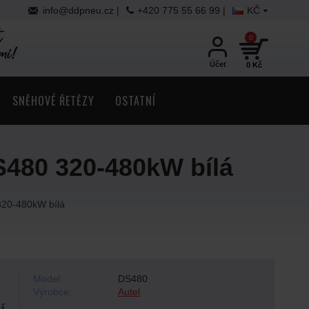
info@ddpneu.cz |
+420 775 55 66 99 |
KČ
0
Účet
0 Kč
SNĚHOVÉ ŘETĚZY
OSTATNÍ
S480 320-480kW bílá
320-480kW bílá
Model:
DS480
Výrobce:
Autel