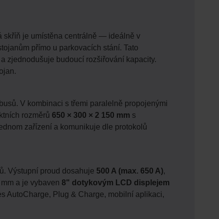
skříň je umístěna centrálně — ideálně v
tojanům přímo u parkovacích stání. Tato
ů a zjednodušuje budoucí rozšiřování kapacity.
ojan.
busů. V kombinaci s třemi paralelně propojenými
aktních rozměrů
650 × 300 × 2 150 mm
s
jednom zařízení a komunikuje dle protokolů
lů. Výstupní proud dosahuje
500 A (max. 650 A)
,
0 mm a je vybaven
8" dotykovým LCD displejem
es AutoCharge, Plug & Charge, mobilní aplikaci,