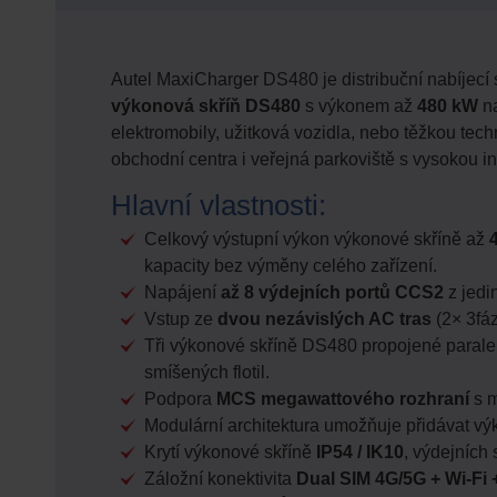
Autel MaxiCharger DS480 je distribuční nabíjecí
výkonová skříň DS480
s výkonem až
480 kW
na
elektromobily, užitková vozidla, nebo těžkou tec
obchodní centra i veřejná parkoviště s vysokou i
Hlavní vlastnosti:
Celkový výstupní výkon výkonové skříně až
kapacity bez výměny celého zařízení.
Napájení
až 8 výdejních portů CCS2
z jedi
Vstup ze
dvou nezávislých AC tras
(2× 3fá
Tři výkonové skříně DS480 propojené parale
smíšených flotil.
Podpora
MCS megawattového rozhraní
s 
Modulární architektura umožňuje přidávat 
Krytí výkonové skříně
IP54 / IK10
, výdejních
Záložní konektivita
Dual SIM 4G/5G + Wi-Fi 