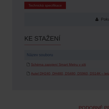
Technická specifikace
Poku
KE STAŽENÍ
Název souboru
Schéma zapojení Smart Metru v síti
Autel DH240, DH480, DS480, DS960, DS14K – let
PODOBNÉ P