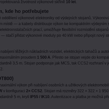
rojektovaná životnost výkonové skříně
10 let
.
m, kde ho potřebujete
oddělení výkonové elektroniky od výdejních stojanů. Výkonová 
 místě — a kabely distribuuje výkon ke kompaktním výdejním s
elektroinstalačních prací, umožňuje flexibilní rozmístění stojan
 — stačí přidat výkonové moduly po 40 kW nebo připojit nový st
abíjení těžkých nákladních vozidel, elektrických tahačů a auto
maximálním proudem
1 500 A
. Přesto se stojan vejde do komp
ndardně 3,5 m. Stojan podporuje jak MCS, tak CCS2 rozhraní v 
2.
DT800)
aximální výkon při nabíjení osobních a užitkových elektromobi
W
v konfiguraci
2× CCS2
. Stojan má rozměry 322 × 322 × 1 95
ndardně 5 m, krytí
IP55 / IK10
. Autentizace a platba je možná př