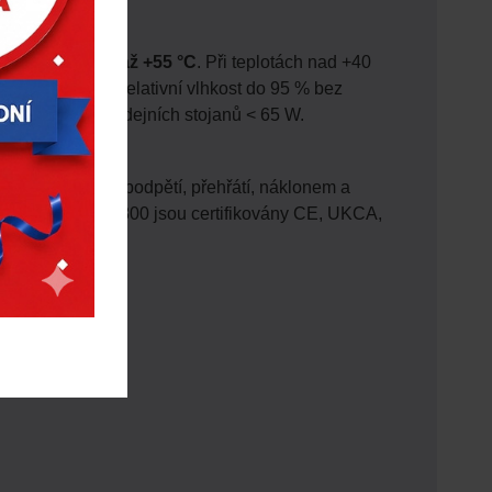
rozsahem
−35 °C až +55 °C
. Při teplotách nad +40
tím
IP55 / IK10
. Relativní vlhkost do 95 % bez
kříně < 85 W, výdejních stojanů < 65 W.
ížení, přepětí, podpětí, přehřátí, náklonem a
ojany DT500 a DT800 jsou certifikovány CE, UKCA,