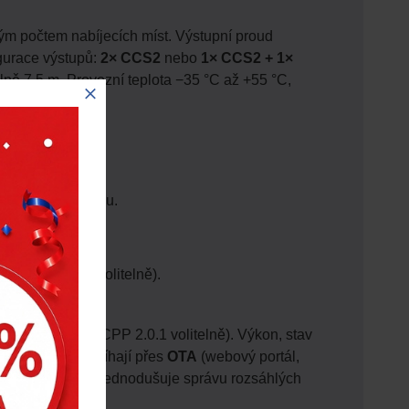
kým počtem nabíjecích míst. Výstupní proud
igurace výstupů:
2× CCS2
nebo
1× CCS2 + 1×
lně 7,5 m. Provozní teplota −35 °C až +55 °C,
o zapojení kabelu.
Castles S1U2 (volitelně).
J
(upgrade na OCPP 2.0.1 volitelně). Výkon, stav
ce softwaru probíhají přes
OTA
(webový portál,
latformu, což zjednodušuje správu rozsáhlých