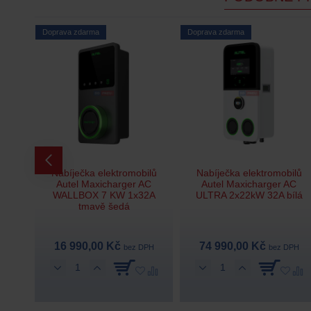
-21 %
Doprava zdarma
Doprava zdarma
ilů
Nabíječka elektromobilů
Nabíječka elektromobilů
AC
Autel Maxicharger AC
Autel Maxicharger AC
32A
WALLBOX 7 KW 1x32A
ULTRA 2x22kW 32A bílá
 +
tmavě šedá
16 990,00 Kč
74 990,00 Kč
PH
bez DPH
bez DPH