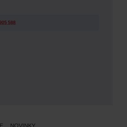
905 588
E
NOVINKY