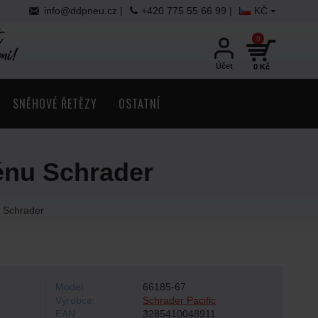
info@ddpneu.cz |
+420 775 55 66 99 |
KČ
0
Účet
0 Kč
SNĚHOVÉ ŘETĚZY
OSTATNÍ
énu Schrader
u Schrader
Model:
66185-67
Výrobce:
Schrader Pacific
EAN:
3285410048911