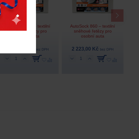
AutoSock 870 – textilní
AutoSock 860 – textilní
sněhové řetězy pro
sněhové řetězy pro
osobní auta
osobní auta
2 273,00 Kč
2 223,00 Kč
bez DPH
bez DPH