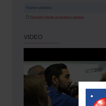
Název souboru
Schrader Pacific produktový katalog
VIDEO