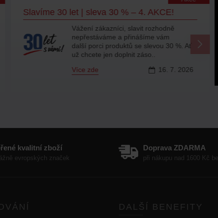
Slavíme 30 let | sleva 30 % – 4. AKCE!
Vážení zákazníci, slavit rozhodně
nepřestáváme a přinášíme vám
další porci produktů se slevou 30 %. Ať
už chcete jen doplnit záso..
Více zde
16.
7.
2026
řené kvalitní zboží
Doprava ZDARMA
ážně evropských značek
při nákupu nad 1600 Kč 
OVÁNÍ
DALŠÍ BENEFITY