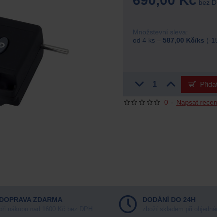
690,00 Kč
bez 
Množstevní sleva:
od 4 ks –
587,00 Kč/ks
(-1
Přida
0
-
Napsat recen
DOPRAVA ZDARMA
DODÁNÍ DO 24H
při nákupu nad 1600 Kč bez DPH
zboží skladem při objedná