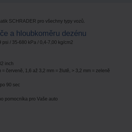
matik SCHRADER pro všechny typy vozů.
řiče a hloubkoměru dezénu
 psi / 35-680 kPa / 0,4-7,00 kg/cm2
32 inch
 = červeně, 1,6 až 3,2 mm = žlutě, > 3,2 mm = zeleně
 po 90 sec
ího pomocníka pro Vaše auto