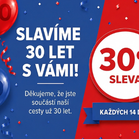
RODUKTY
AKČNÍ NABÍDKA
DOPORUČUJEM
Doprava zdarma
-35 %