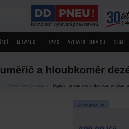
ŘADÍ
MILWAUKEE
TPMS
VYBAVENÍ SERVISU
SLIME
neuměřič a hloubkoměr dez
dí
Hloubkoměry dezénu
Digitální pneuměřič a hloubkoměr dezén
Doporučujeme