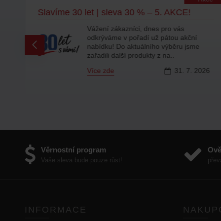
Slavíme 30 let | sleva 30 % – 5. AKCE!
Vážení zákazníci, dnes pro vás
odkrýváme v pořadí už pátou akční
ty
nabídku! Do aktuálního výběru jsme
zařadili další produkty z na..
Více zde
31.
7.
2026
6
Věrnostní program
Ově
Vaše sleva bude pouze růst!
přev
INFORMACE
NAKUP