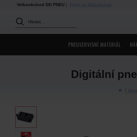
Velkoobchod DD PNEU
|
Přejít na Maloobchod
PNEUSERVISNÍ MATERIÁL
NÁ
Digitální p
Nářa