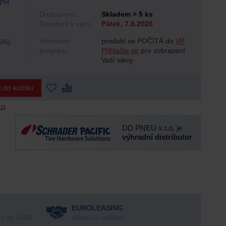
DPH
Dostupnost:
Skladem > 5 ks
Doručení k vám:
Pátek, 7.8.2026
Věrnostní
produkt se POČÍTÁ do
VP
5%)
program:
Přihlašte se
pro zobrazení
Vaší slevy
t do košíku
zi
DD PNEU s.r.o. je
výhradní distributor
EUROLEASING
ní do 14:00
nákup na splátky!