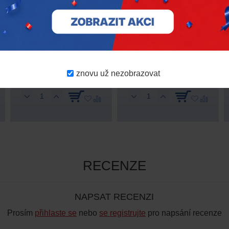
AutoSock 850 – textilní
AutoSock 53 – textilní
sněhové řetězy pro
sněhové řetězy pro
osobní auta
osobní auta
825,00 Kč
znovu už nezobrazovat
2 058,00 Kč
536,00 Kč
bez DPH
bez DPH
RECENZE
NAPSAT RECENZI
Prosím
přihlaste se
nebo
se registrujte
pro napsání recenze