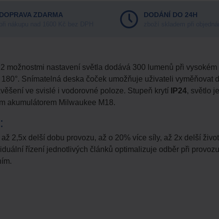
DOPRAVA ZDARMA
DODÁNÍ DO 24H
při nákupu nad 1600 Kč bez DPH
zboží skladem při objedná
 2 možnostmi nastavení světla dodává 300 lumenů při vysokém 
 180°. Snímatelná deska čoček umožňuje uživateli vyměňovat 
avěšení ve svislé i vodorovné poloze. Stupeň krytí
IP24
, světlo 
ždým akumulátorem Milwaukee M18.
:
ž 2,5x delší dobu provozu, až o 20% více síly, až 2x delší životn
viduální řízení jednotlivých článků optimalizuje odběr při provoz
ním.