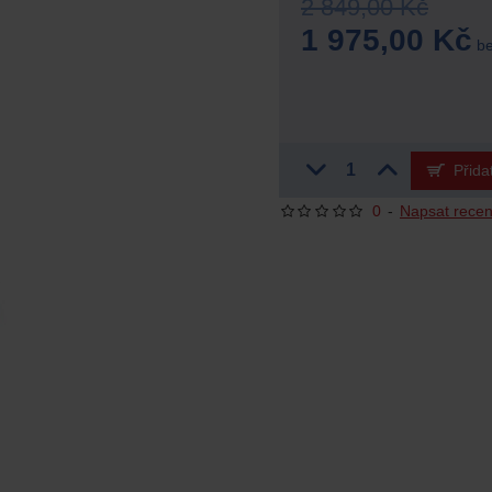
2 849,00 Kč
1 975,00 Kč
be
Přida
0
-
Napsat recen