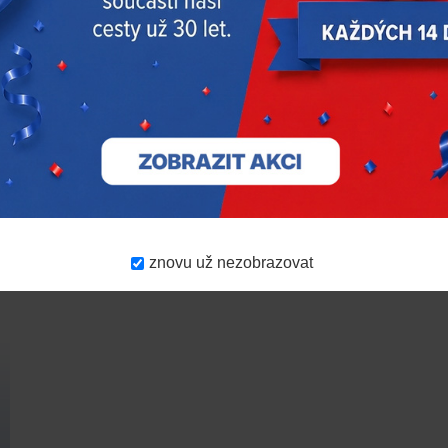
RODUKTY
AKČNÍ NABÍDKA
DOPORUČUJEM
znovu už nezobrazovat