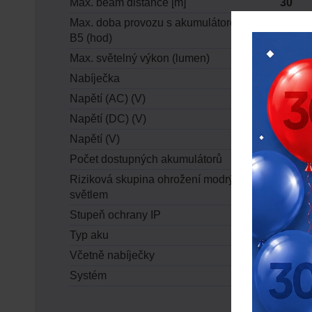
Max. beam distance [m]
30
Max. doba provozu s akumulátorem M18
17/ -/ 
B5 (hod)
Max. světelný výkon (lumen)
300/ -/
Nabíječka
bez n
Napětí (AC) (V)
bez n
Napětí (DC) (V)
18
Napětí (V)
18
Počet dostupných akumulátorů
0
Riziková skupina ohrožení modrým
RG1
světlem
Stupeň ochrany IP
IP54
Typ aku
Li-ion
Včetně nabíječky
bez n
Systém
M18