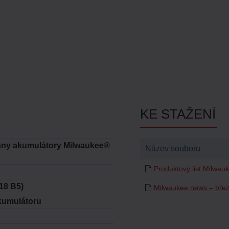
KE STAŽENÍ
ny akumulátory Milwaukee®
Název souboru
™
Produktový list Milwauk
18 B5)
Milwaukee news – bře
kumulátoru