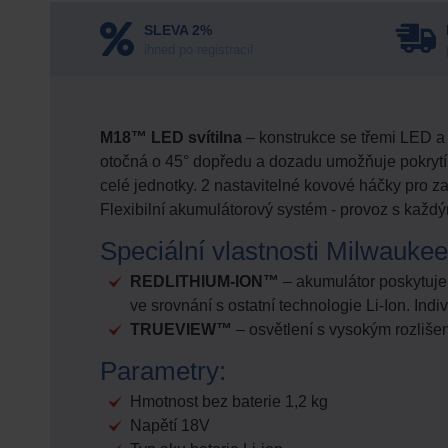
SLEVA 2%
ihned po registraci!
M18™ LED svítilna
– konstrukce se třemi LED a
otočná o 45° dopředu a dozadu umožňuje pokrytí
celé jednotky. 2 nastavitelné kovové háčky pro z
Flexibilní akumulátorový systém - provoz s ka
Speciální vlastnosti Milwaukee
REDLITHIUM-ION™
– akumulátor poskytuje a
ve srovnání s ostatní technologie Li-Ion. Indi
TRUEVIEW™
– osvětlení s vysokým rozliše
Parametry:
Hmotnost bez baterie 1,2 kg
Napětí 18V