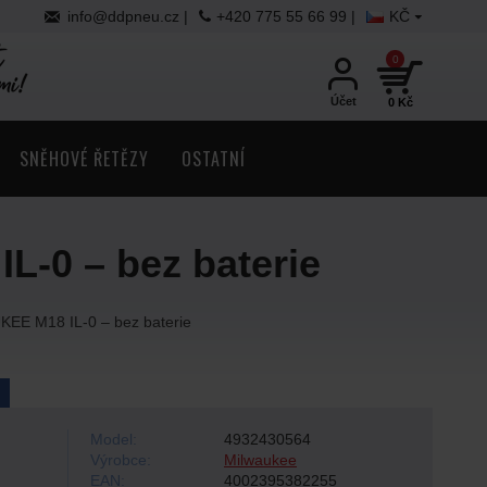
info@ddpneu.cz |
+420 775 55 66 99 |
KČ
0
Účet
0 Kč
SNĚHOVÉ ŘETĚZY
OSTATNÍ
L-0 – bez baterie
UKEE M18 IL-0 – bez baterie
Model:
4932430564
Výrobce:
Milwaukee
EAN:
4002395382255