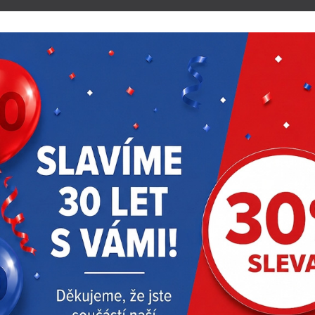
36/ -
 130/ -
abíječky
abíječky
abíječky
™