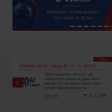
lity
Akce
Slavíme 30 let | sleva 30 % – 5. AKCE!
Vážení zákazníci, dnes pro vás
odkrýváme v pořadí už pátou akční
ty
nabídku! Do aktuálního výběru jsme
zařadili další produkty z na..
Více zde
31.
7.
2026
6