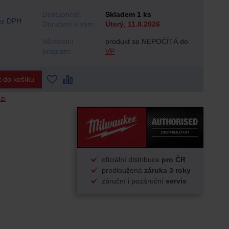
Dostupnost:
Skladem 1 ks
z DPH
Doručení k vám:
Úterý, 11.8.2026
Věrnostní
produkt se NEPOČÍTÁ do
program:
VP
t do košíku
zi
oficiální distribuce
pro ČR
prodloužená
záruka 3 roky
záruční i pozáruční
servis