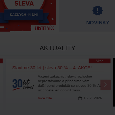
NOVINKY
ZJISTIT VÍCE
AKTUALITY
Akce
Slavíme 30 let | sleva 30 % – 4. AKCE!
Vážení zákazníci, slavit rozhodně
nepřestáváme a přinášíme vám
další porci produktů se slevou 30 %. Ať
už chcete jen doplnit záso..
Více zde
16.
7.
2026