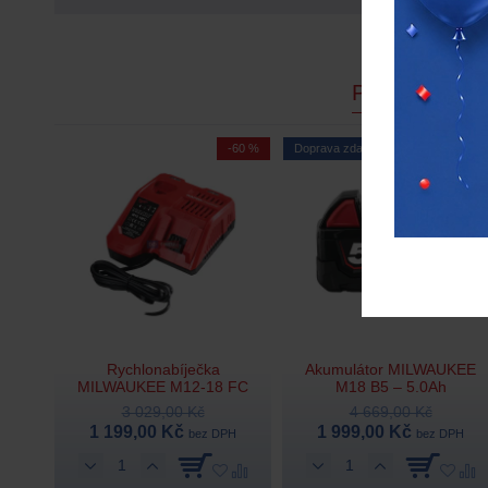
PODOBNÉ P
-60 %
Doprava zdarma
-57 %
Rychlonabíječka
Akumulátor MILWAUKEE
MILWAUKEE M12-18 FC
M18 B5 – 5.0Ah
3 029,00 Kč
4 669,00 Kč
1 199,00 Kč
1 999,00 Kč
bez DPH
bez DPH