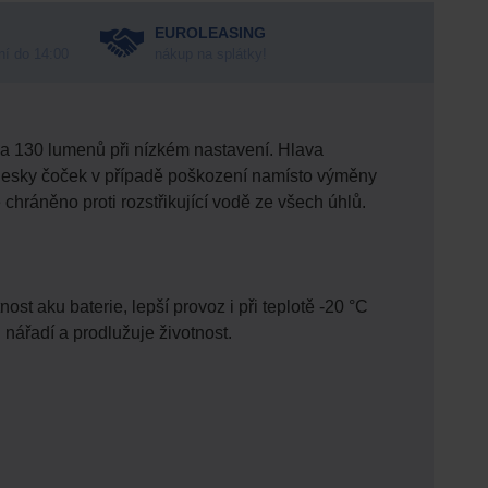
EUROLEASING
ní do 14:00
nákup na splátky!
a 130 lumenů při nízkém nastavení. Hlava
desky čoček v případě poškození namísto výměny
je chráněno proti rozstřikující vodě ze všech úhlů.
ost aku baterie, lepší provoz i při teplotě -20 °C
u nářadí a prodlužuje životnost.