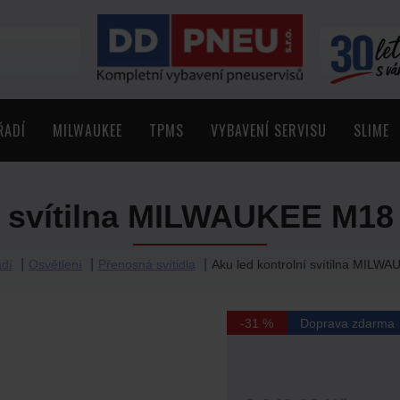
ŘADÍ
MILWAUKEE
TPMS
VYBAVENÍ SERVISU
SLIME
í svítilna MILWAUKEE M18 I
dí
Osvětlení
Přenosná svítidla
Aku led kontrolní svítilna MILWA
-31 %
Doprava zdarma