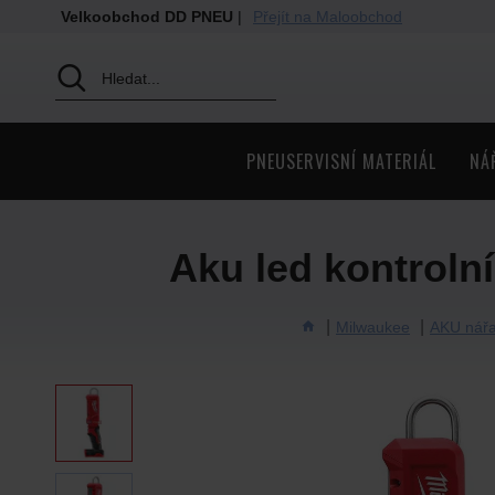
Velkoobchod DD PNEU
|
Přejít na Maloobchod
PNEUSERVISNÍ MATERIÁL
NÁ
Aku led kontroln
Milwaukee
AKU nářa