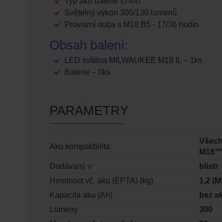
Typ aku baterie Li-ion
Světelný výkon 300/130 lumenů
Provozní doba s M18 B5 - 17/36 hodin
Obsah balení:
LED svítilna MILWAUKEE M18 IL – 1ks
Baterie – 0ks
PARAMETRY
Všech
Aku kompatibilita
M18
Dodávaný v
blistr
Hmotnost vč. aku (EPTA) (kg)
1,2 (M
Kapacita aku (Ah)
bez a
Lumeny
300