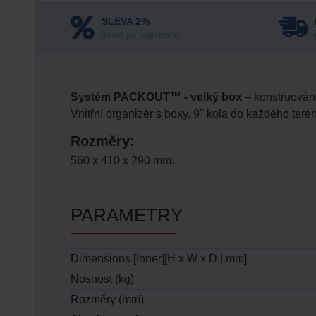
SLEVA 2%
ihned po registraci!
Systém PACKOUT™ - velký box
– konstruován
Vnitřní organizér s boxy. 9" kola do každého teré
Rozměry:
560 x 410 x 290 mm.
PARAMETRY
Dimensions [Inner][H x W x D | mm]
Nosnost (kg)
Rozměry (mm)