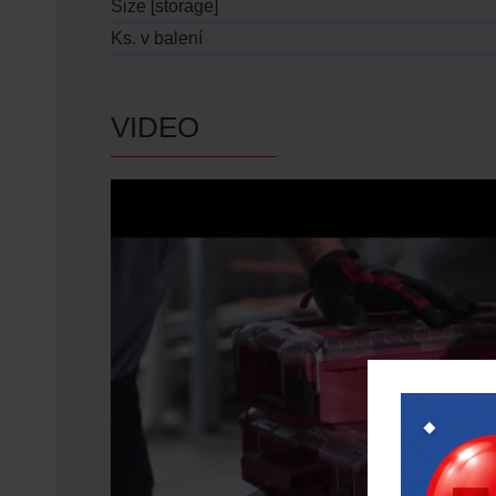
Size [storage]
Ks. v balení
VIDEO