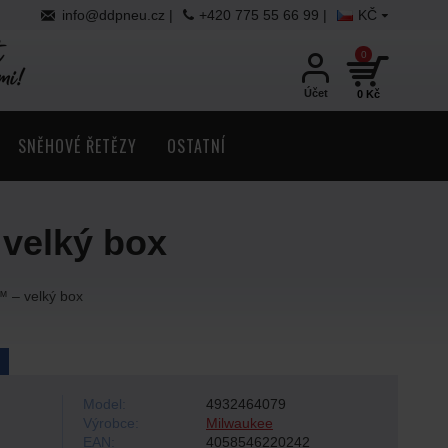
info@ddpneu.cz |
+420 775 55 66 99 |
KČ
0
Účet
0 Kč
SNĚHOVÉ ŘETĚZY
OSTATNÍ
elký box
– velký box
Model:
4932464079
Výrobce:
Milwaukee
EAN:
4058546220242