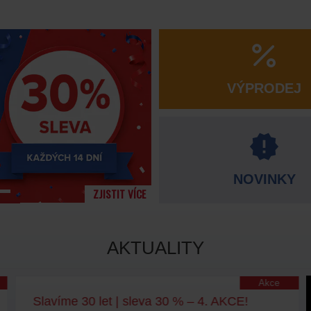
VÝPRODEJ
NOVINKY
ZJISTIT VÍCE
AKTUALITY
Akce
Slavíme 30 let | sleva 30 % – 4. AKCE!