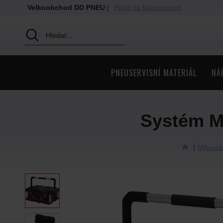
Velkoobchod DD PNEU
|
Přejít na Maloobchod
PNEUSERVISNÍ MATERIÁL
NÁ
Systém 
Milwau