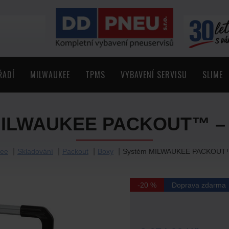
ŘADÍ
MILWAUKEE
TPMS
VYBAVENÍ SERVISU
SLIME
MILWAUKEE PACKOUT™ – v
kee
Skladování
Packout
Boxy
Systém MILWAUKEE PACKOUT™ 
-20 %
Doprava zdarma