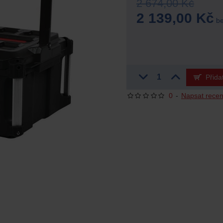
2 674,00 Kč
2 139,00 Kč
be
Přida
0
-
Napsat recen