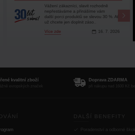
Vážení zákazníci, slavit rozhodně
nepřestáváme a přinášíme vám
další porci produktů se slevou 30 %. Ať
už chcete jen doplnit záso..
Více zde
16.
7.
2026
řené kvalitní zboží
Doprava ZDARMA
ážně evropských značek
při nákupu nad 1600 Kč 
OVÁNÍ
DALŠÍ BENEFITY
program
Poradenství a odborné škol