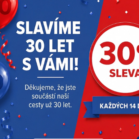
RODUKTY
AKČNÍ NABÍDKA
DOPORUČUJEM
Doprava zdarma
Doprava zdarma