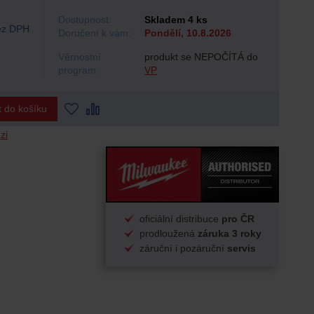
Dostupnost:
Skladem 4 ks
z DPH
Doručení k vám:
Pondělí, 10.8.2026
Věrnostní
produkt se NEPOČÍTÁ do
program:
VP
t do košíku
zi
oficiální distribuce
pro ČR
prodloužená
záruka 3 roky
záruční i pozáruční
servis