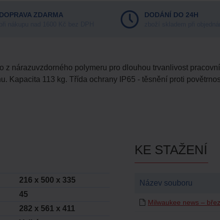
DOPRAVA ZDARMA
DODÁNÍ DO 24H
při nákupu nad 1600 Kč bez DPH
zboží skladem při objedná
o z nárazuvzdorného polymeru pro dlouhou trvanlivost pracovníc
nu. Kapacita 113 kg. Třída ochrany IP65 - těsnění proti povětrno
KE STAŽENÍ
216 x 500 x 335
Název souboru
45
Milwaukee news – bře
282 x 561 x 411