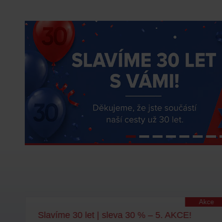
lity
Akce
Slavíme 30 let | sleva 30 % – 5. AKCE!