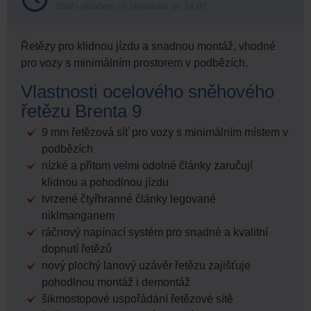
zboží skladem při objednání do 14:00
Řetězy pro klidnou jízdu a snadnou montáž, vhodné
pro vozy s minimálním prostorem v podbězích.
Vlastnosti ocelového sněhového
řetězu Brenta 9
9 mm řetězová síť pro vozy s minimálním místem v
podbězích
nízké a přitom velmi odolné články zaručují
klidnou a pohodlnou jízdu
tvrzené čtyřhranné články legované
niklmanganem
ráčnový napínací systém pro snadné a kvalitní
dopnutí řetězů
nový plochý lanový uzávěr řetězu zajišťuje
pohodlnou montáž i demontáž
šikmostopové uspořádání řetězové sítě