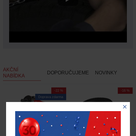
AKČNÍ
DOPORUČUJEME
NOVINKY
NABÍDKA
-22 %
-16 %
Doprava zdarma