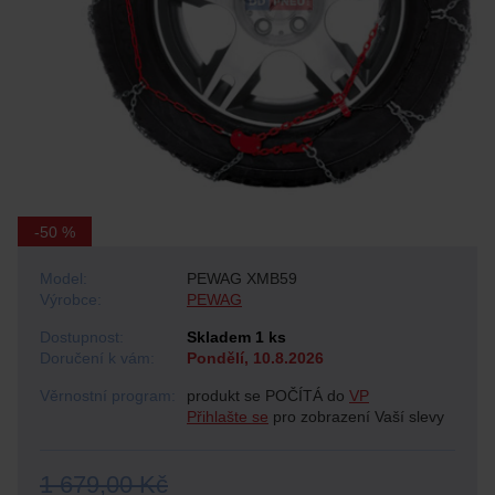
-50 %
Model:
PEWAG XMB59
Výrobce:
PEWAG
Dostupnost:
Skladem 1 ks
Doručení k vám:
Pondělí, 10.8.2026
Věrnostní program:
produkt se POČÍTÁ do
VP
Přihlašte se
pro zobrazení Vaší slevy
1 679,00 Kč