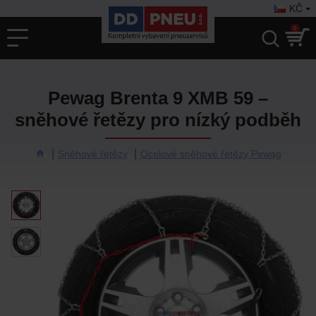
KČ
0
Pewag Brenta 9 XMB 59 –
sněhové řetězy pro nízký podběh
Sněhové řetězy
Ocelové sněhové řetězy Pewag