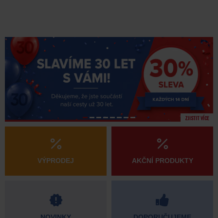
ZJISTIT VÍCE
VÝPRODEJ
AKČNÍ PRODUKTY
NOVINKY
DOPORUČUJEME