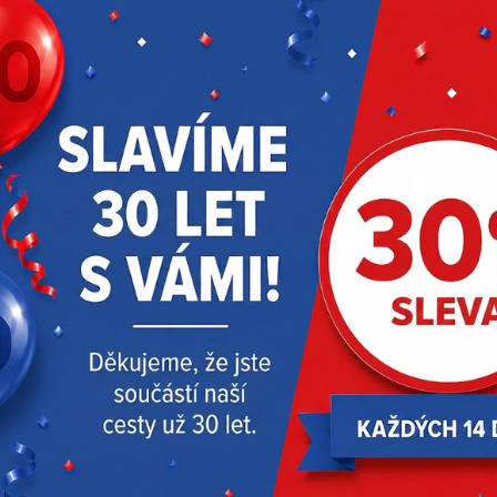
0
442 x 216 x 216
522 - 1620
174,928 - 239,20
87,5 - 108
Li-ion
bez nabíječky
RODUKTY
AKČNÍ NABÍDKA
DOPORUČUJEM
Doprava zdarma
-45 %
Doprava zdarma
-21 %