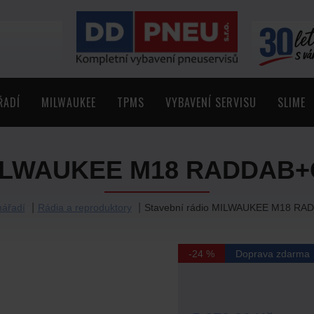
ŘADÍ
MILWAUKEE
TPMS
VYBAVENÍ SERVISU
SLIME
MILWAUKEE M18 RADDAB+G2
ářadí
Rádia a reproduktory
Stavební rádio MILWAUKEE M18 RAD
-24 %
Doprava zdarma