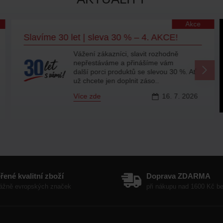
Akce
Slavíme 30 let | sleva 30 % – 4. AKCE!
Vážení zákazníci, slavit rozhodně
nepřestáváme a přinášíme vám
další porci produktů se slevou 30 %. Ať
už chcete jen doplnit záso..
Více zde
16.
7.
2026
řené kvalitní zboží
Doprava ZDARMA
ážně evropských značek
při nákupu nad 1600 Kč 