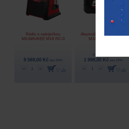
Rádio s nabíječkou
Akumulátor MILWAUKEE
MILWAUKEE M18 RC-0
M18 B5 – 5.0Ah
4 669,00 Kč
9 569,00 Kč
1 999,00 Kč
bez DPH
bez DPH