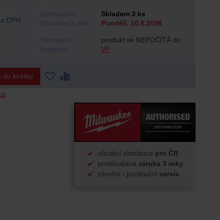
Dostupnost:
Skladem 3 ks
z DPH
Doručení k vám:
Pondělí, 10.8.2026
Věrnostní
produkt se NEPOČÍTÁ do
program:
VP
t do košíku
zi
oficiální distribuce
pro ČR
prodloužená
záruka 3 roky
záruční i pozáruční
servis