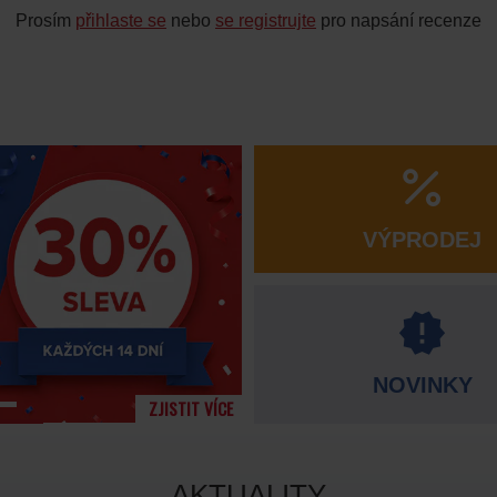
Prosím
přihlaste se
nebo
se registrujte
pro napsání recenze
VÝPRODEJ
NOVINKY
ZJISTIT VÍCE
AKTUALITY