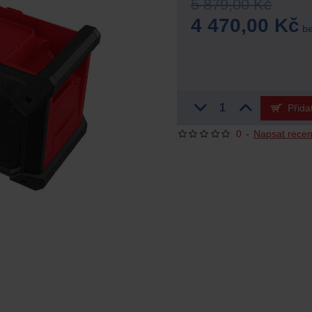
5 879,00 Kč
4 470,00 Kč
be
Přida
0
-
Napsat recen