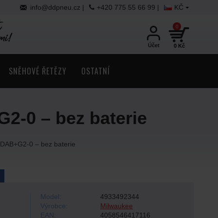
info@ddpneu.cz |
+420 775 55 66 99 |
KČ
0
Účet
0 Kč
SNĚHOVÉ ŘETĚZY
OSTATNÍ
-0 – bez baterie
DAB+G2-0 – bez baterie
Model:
4933492344
Výrobce:
Milwaukee
EAN:
4058546417116