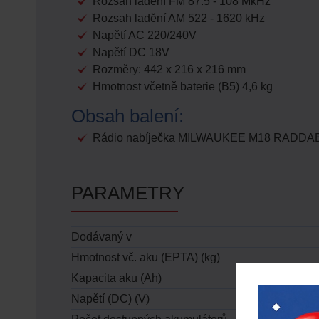
Rozsah ladění FM 87.5 - 108 MkHz
Rozsah ladění AM 522 - 1620 kHz
Napětí AC 220/240V
Napětí DC 18V
Rozměry: 442 x 216 x 216 mm
Hmotnost včetně baterie (B5) 4,6 kg
Obsah balení:
Rádio nabíječka MILWAUKEE M18 RADDAB
PARAMETRY
Dodávaný v
Hmotnost vč. aku (EPTA) (kg)
Kapacita aku (Ah)
Napětí (DC) (V)