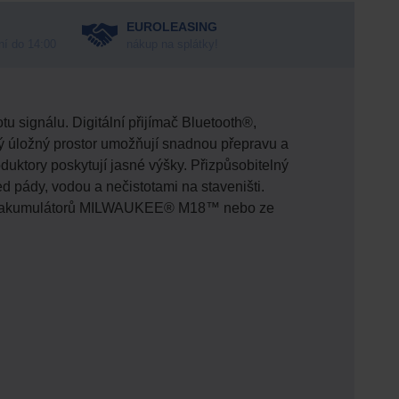
EUROLEASING
ní do 14:00
nákup na splátky!
u signálu. Digitální přijímač Bluetooth®,
ý úložný prostor umožňují snadnou přepravu a
uktory poskytují jasné výšky. Přizpůsobitelný
ed pády, vodou a nečistotami na staveništi.
ní z akumulátorů MILWAUKEE® M18™ nebo ze