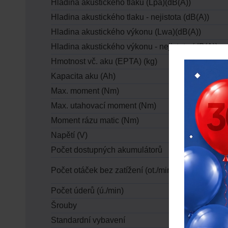
Hladina akustického tlaku (Lpa)(dB(A))
Hladina akustického tlaku - nejistota (dB(A))
Hladina akustického výkonu (Lwa)(dB(A))
Hladina akustického výkonu - nejistota (dB(A))
Hmotnost vč. aku (EPTA) (kg)
Kapacita aku (Ah)
Max. moment (Nm)
Max. utahovací moment (Nm)
Moment rázu matic (Nm)
Napětí (V)
Počet dostupných akumulátorů
Počet otáček bez zatížení (ot./min)
Počet úderů (ú./min)
Šrouby
Standardní vybavení