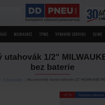
ŘADÍ
MILWAUKEE
TPMS
VYBAVENÍ SERVISU
SLIME
vý utahovák 1/2" MILWAUK
bez baterie
í
Utahovačky
Aku pravoúhlý rázový utahovák 1/2" MILWAUKEE M
-27 %
Doprava zdarma