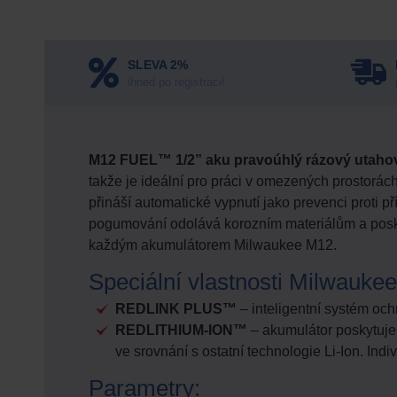
SLEVA 2%
ihned po registraci!
M12 FUEL™ 1/2” aku pravoúhlý rázový utaho
takže je ideální pro práci v omezených prostor
přináší automatické vypnutí jako prevenci proti 
pogumování odolává korozním materiálům a poskyt
každým akumulátorem Milwaukee M12.
Speciální vlastnosti Milwaukee
REDLINK PLUS™
– inteligentní systém och
REDLITHIUM-ION™
– akumulátor poskytuje a
ve srovnání s ostatní technologie Li-Ion. Indi
Parametry: