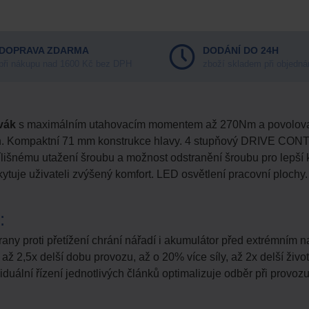
DOPRAVA ZDARMA
DODÁNÍ DO 24H
při nákupu nad 1600 Kč bez DPH
zboží skladem při objedná
vák
s maximálním utahovacím momentem až 270Nm a povolova
ách. Kompaktní 71 mm konstrukce hlavy. 4 stupňový DRIVE CON
přílišnému utažení šroubu a možnost odstranění šroubu pro lepší 
uje uživateli zvýšený komfort. LED osvětlení pracovní plochy. 
:
rany proti přetížení chrání nářadí i akumulátor před extrémním
ž 2,5x delší dobu provozu, až o 20% více síly, až 2x delší životn
viduální řízení jednotlivých článků optimalizuje odběr při provoz