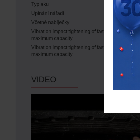
Typ aku
Upínání nářadí
Včetně nabíječky
Vibration Impact tightening of fasteners of the
maximum capacity
Vibration Impact tightening of fasteners of the
maximum capacity
VIDEO