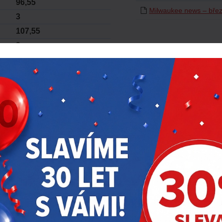
96,55
Milwaukee news – bře
3
107,55
3
1,7 (M12 B4)
bez akumulátoru
270
270
300
12
0
0-1150/ 0-2300/ 0-3000/
0-3000
0-1350/ 0-2700/ 0-3600
M16
-0