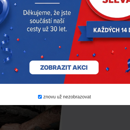
Li-ion
½″ čtyřhran
bez nabíječky
11,25
1,5
znovu už nezobrazovat