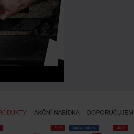
RODUKTY
AKČNÍ NABÍDKA
DOPORUČUJEM
-50 %
Doprava zdarma
-36 %