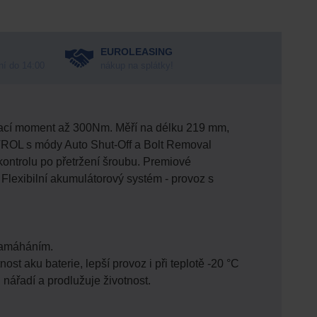
EUROLEASING
ní do 14:00
nákup na splátky!
cí moment až 300Nm. Měří na délku 219 mm,
TROL s módy Auto Shut-Off a Bolt Removal
kontrolu po přetržení šroubu. Premiové
Flexibilní akumulátorový systém - provoz s
 namáháním.
ost aku baterie, lepší provoz i při teplotě -20 °C
u nářadí a prodlužuje životnost.