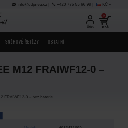
info@ddpneu.cz |
+420 775 55 66 99 |
KČ
0
Účet
0 Kč
SNĚHOVÉ ŘETĚZY
OSTATNÍ
EE M12 FRAIWF12-0 –
12 FRAIWF12-0 – bez baterie
Model:
4933471699