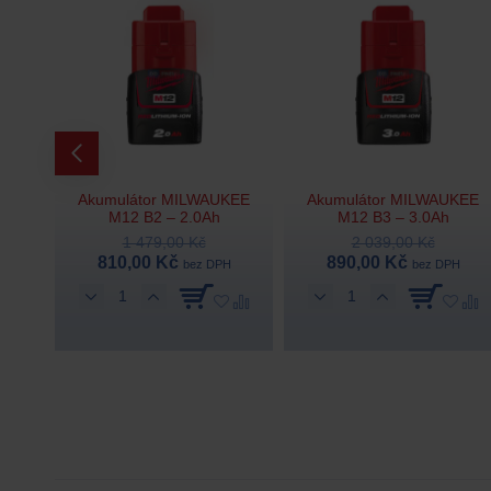
Akumulátor MILWAUKEE
Akumulátor MILWAUKEE
 FC
M12 B2 – 2.0Ah
M12 B3 – 3.0Ah
1 479,00 Kč
2 039,00 Kč
810,00 Kč
890,00 Kč
PH
bez DPH
bez DPH