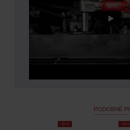
PODOBNÉ P
-60 %
-45 %
-56 %