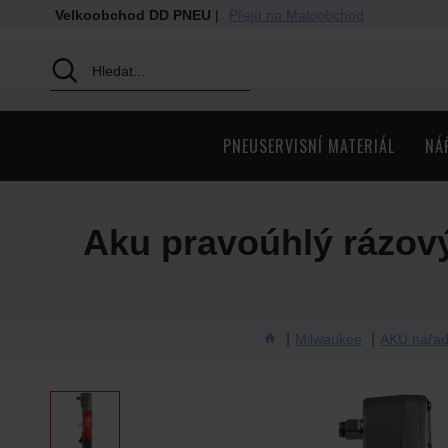
Velkoobchod DD PNEU
|
Přejít na Maloobchod
PNEUSERVISNÍ MATERIÁL
NÁ
Aku pravoúhlý rázo
Milwaukee
AKU nářad