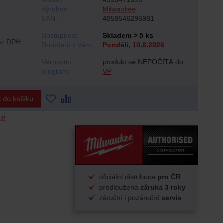
Výrobce:
Milwaukee
EAN:
4058546295981
Dostupnost:
Skladem > 5 ks
z DPH
Doručení k vám:
Pondělí, 10.8.2026
Věrnostní
produkt se NEPOČÍTÁ do
program:
VP
t do košíku
zi
oficiální distribuce
pro ČR
prodloužená
záruka 3 roky
záruční i pozáruční
servis