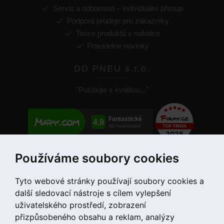
Servis a odbornost – individuální přístup
Podpora prodeje pro zákazníky
Tisíce produktů v nabídce
Pravidelné novinky
DD PNEU s.r.o.
"Počítejte s kvalitou..."
Používáme soubory cookies
+420 775 55 66 99
Tyto webové stránky používají soubory cookies a
další sledovací nástroje s cílem vylepšení
uživatelského prostředí, zobrazení
přizpůsobeného obsahu a reklam, analýzy