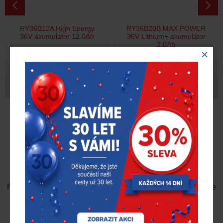
RY36B12A High Energy
RY36B20B MAX POWER
36V akumulátor 12.0Ah
36V Lithium+ akumulátor
2.0Ah
8 256,00 Kč
2 967,00 Kč
bez DPH
bez DPH
RECENZE
NAPSAT RECENZI
Prosím
přihlaste se
nebo
se registrujte
pro napsání recenze