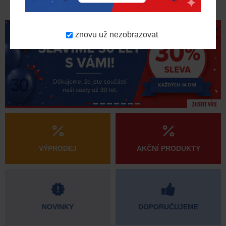
znovu už nezobrazovat
ZJISTIT VÍCE
VÝPRODEJ
AKČNÍ PRODUKTY
NOVINKY
DOPORUČUJEME