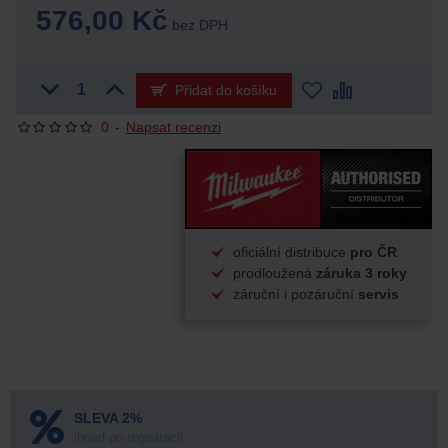
576,00 Kč
bez DPH
Přidat do košíku
0
-
Napsat recenzi
oficiální distribuce
pro ČR
prodloužená
záruka 3 roky
záruční i pozáruční
servis
SLEVA 2%
ihned po registraci!