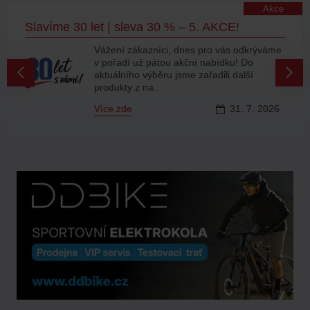
Akce
Slavíme 30 let | sleva 30 % – 5. AKCE!
Vážení zákazníci, dnes pro vás odkrýváme
v pořadí už pátou akční nabídku! Do
aktuálního výběru jsme zařadili další
produkty z na..
Více zde
31.
7.
2026