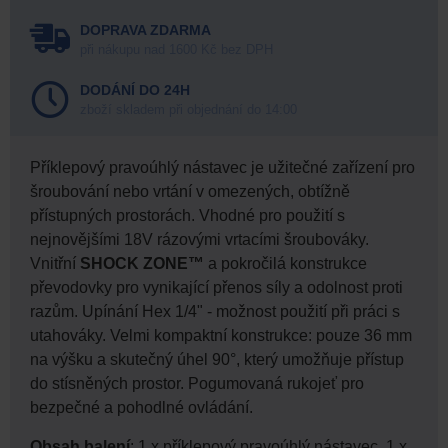
DOPRAVA ZDARMA
při nákupu nad 1600 Kč bez DPH
DODÁNÍ DO 24H
zboží skladem při objednání do 14:00
Příklepový pravoúhlý nástavec je užitečné zařízení pro
šroubování nebo vrtání v omezených, obtížně
přístupných prostorách. Vhodné pro použití s
nejnovějšími 18V rázovými vrtacími šroubováky.
Vnitřní
SHOCK ZONE™
a pokročilá konstrukce
převodovky pro vynikající přenos síly a odolnost proti
razům. Upínání Hex 1/4" - možnost použití při práci s
utahováky. Velmi kompaktní konstrukce: pouze 36 mm
na výšku a skutečný úhel 90°, který umožňuje přístup
do stísněných prostor. Pogumovaná rukojeť pro
bezpečné a pohodlné ovládání.
Obsah balení
: 1 x příklepový pravoúhlý nástavec, 1 x