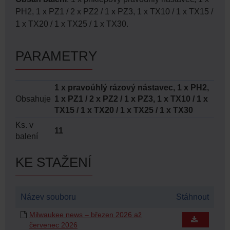
PH2, 1 x PZ1 / 2 x PZ2 / 1 x PZ3, 1 x TX10 / 1 x TX15 /
1 x TX20 / 1 x TX25 / 1 x TX30.
PARAMETRY
1 x pravoúhlý rázový nástavec, 1 x PH2,
Obsahuje
1 x PZ1 / 2 x PZ2 / 1 x PZ3, 1 x TX10 / 1 x
TX15 / 1 x TX20 / 1 x TX25 / 1 x TX30
Ks. v
11
balení
KE STAŽENÍ
Název souboru
Stáhnout
Milwaukee news – březen 2026 až
červenec 2026