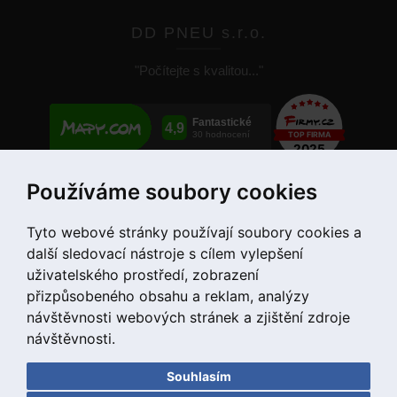
DD PNEU s.r.o.
"Počítejte s kvalitou..."
Používáme soubory cookies
+420 775 55 66 99
Tyto webové stránky používají soubory cookies a
další sledovací nástroje s cílem vylepšení
uživatelského prostředí, zobrazení
přizpůsobeného obsahu a reklam, analýzy
návštěvnosti webových stránek a zjištění zdroje
návštěvnosti.
Souhlasím