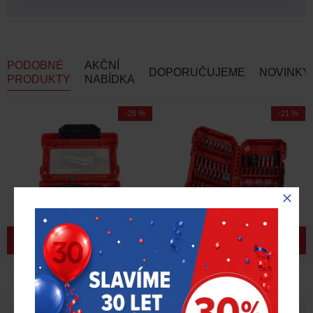
PODOBNÉ
AKČNÍ
DOPORUČUJEME
NOVINKY
PRODUKTY
NABÍDKA
-25 %
-21 %
Sada bitů MILWAUKEE
Sada bitů a nástrčných
SHOCKWAVE – 32 ks
klíčů MILWAUKEE
SHOCKWAVE – 75 ks
578,00 Kč
1 380,00 Kč