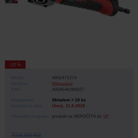
-22 %
Model:
4932471274
Výrobce:
Milwaukee
EAN:
4058546289027
Dostupnost:
Skladem > 10 ks
Doručení k vám:
Úterý, 11.8.2026
Věrnostní program:
produkt se NEPOČÍTÁ do
VP
734,00 Kč