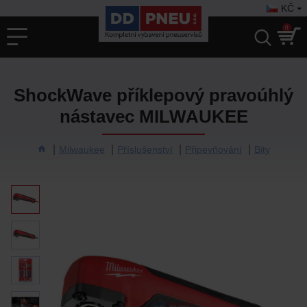
KČ
0
ShockWave příklepový pravoúhlý
nástavec MILWAUKEE
Milwaukee
Příslušenství
Připevňování
Bity