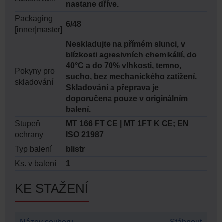
nastane dříve.
Packaging
6/48
[inner|master]
Neskladujte na přímém slunci, v
blízkosti agresivních chemikálií, do
40°C a do 70% vlhkosti, temno,
Pokyny pro
sucho, bez mechanického zatížení.
skladování
Skladování a přeprava je
doporučena pouze v originálním
balení.
Stupeň
MT 166 FT CE | MT 1FT K CE; EN
ochrany
ISO 21987
Typ balení
blistr
Ks. v balení
1
KE STAŽENÍ
Název souboru
Stáhnout