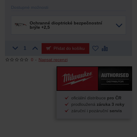
Dostupné možnosti
Ochranné dioptrické bezpečnostní
brýle +2,5
Přidat do košíku
0
-
Napsat recenzi
oficiální distribuce
pro ČR
prodloužená
záruka 3 roky
záruční i pozáruční
servis