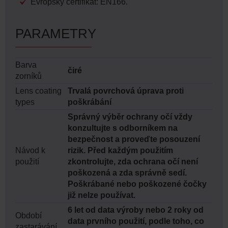
Evropský certifikát: EN166.
PARAMETRY
Barva
čiré
zorníků
Lens coating
Trvalá povrchová úprava proti
types
poškrábání
Správný výběr ochrany očí vždy
konzultujte s odborníkem na
bezpečnost a proveďte posouzení
Návod k
rizik. Před každým použitím
použití
zkontrolujte, zda ochrana očí není
poškozená a zda správně sedí.
Poškrábané nebo poškozené čočky
již nelze používat.
6 let od data výroby nebo 2 roky od
Období
data prvního použití, podle toho, co
zastarávání