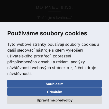
DD PNEU s.r.o.
"Počítejte s kvalitou..."
Používáme soubory cookies
Tyto webové stránky používají soubory cookies a
další sledovací nástroje s cílem vylepšení
+420 775 55 66 99
uživatelského prostředí, zobrazení
přizpůsobeného obsahu a reklam, analýzy
návštěvnosti webových stránek a zjištění zdroje
návštěvnosti.
Souhlasím
Odmítám
Upravit mé předvolby
Copyright © 2020 DD PNEU s.r.o. Všechna práva vyhrazena.