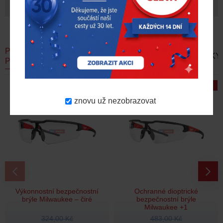
PODOBNÉ
AKČNÍ
DOPORUČUJEME
NOVINKY
PRODUKTY
NABÍDKA
-41 %
-19 %
znovu už nezobrazovat
Výkonnostní bezpečnostní
Ochranné dioptrické
brýle Milwaukee – čiré
bezpečnostní brýle
Milwaukee +1
324,00 Kč
483,00 Kč