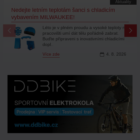
Aktuality
Nedejte letním teplotám šanci s chladicím
vybavením MILWAUKEE!
Léto je v plném proudu a vysoké teploty na
pracovišti umí dát tělu pořádně zabrat.
Buďte připraveni s inovativními chladicími
dopl..
Více zde
4.
8.
2026