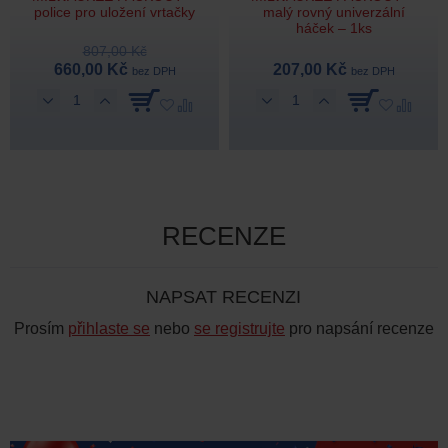
police pro uložení vrtačky
malý rovný univerzální
háček – 1ks
807,00 Kč
660,00 Kč
207,00 Kč
bez DPH
bez DPH
RECENZE
NAPSAT RECENZI
Prosím
přihlaste se
nebo
se registrujte
pro napsání recenze