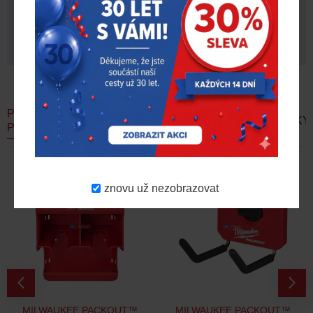
PODOBNÉ
AKČNÍ
DOPORUČUJEME
NOVINKY
PRODUKTY
NABÍDKA
-18 %
znovu už nezobrazovat
MILWAUKEE PACKOUT™
MILWAUKEE PACKOUT™