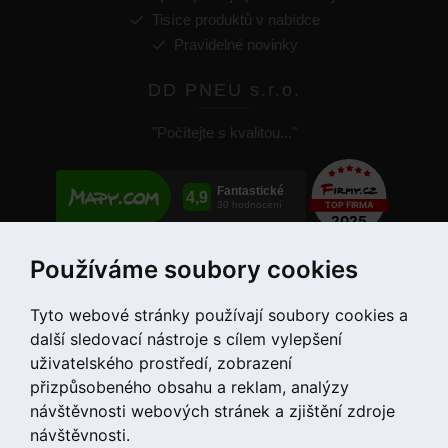
Tisíce produktů v nabídce
Pravidelné novinky
DD PNEU s.r.o.
"Počítejte s kvalitou..."
Používáme soubory cookies
+420 775 55 66 99
Tyto webové stránky používají soubory cookies a
další sledovací nástroje s cílem vylepšení
uživatelského prostředí, zobrazení
přizpůsobeného obsahu a reklam, analýzy
návštěvnosti webových stránek a zjištění zdroje
návštěvnosti.