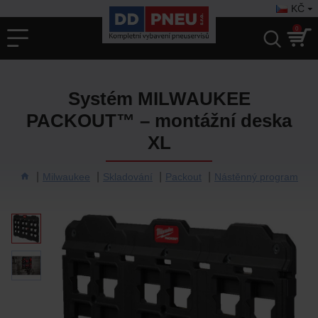
KČ
0
Systém MILWAUKEE
PACKOUT™ – montážní deska
XL
Milwaukee
Skladování
Packout
Nástěnný program