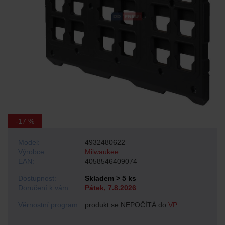
-17 %
Model:
4932480622
Výrobce:
Milwaukee
EAN:
4058546409074
Dostupnost:
Skladem > 5 ks
Doručení k vám:
Pátek, 7.8.2026
Věrnostní program:
produkt se NEPOČÍTÁ do
VP