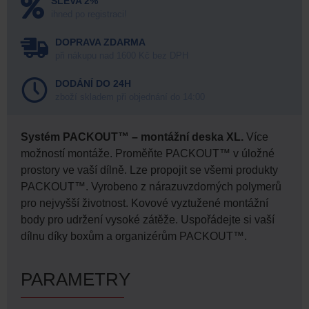
SLEVA 2%
ihned po registraci!
DOPRAVA ZDARMA
při nákupu nad 1600 Kč bez DPH
DODÁNÍ DO 24H
zboží skladem při objednání do 14:00
Systém PACKOUT™ – montážní deska XL.
Více
možností montáže. Proměňte PACKOUT™ v úložné
prostory ve vaší dílně. Lze propojit se všemi produkty
PACKOUT™. Vyrobeno z nárazuvzdorných polymerů
pro nejvyšší životnost. Kovové vyztužené montážní
body pro udržení vysoké zátěže. Uspořádejte si vaší
dílnu díky boxům a organizérům PACKOUT™.
PARAMETRY