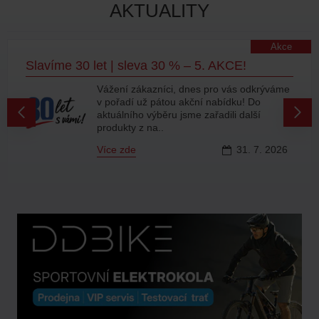
AKTUALITY
Akce
Slavíme 30 let | sleva 30 % – 5. AKCE!
Vážení zákazníci, dnes pro vás odkrýváme
v pořadí už pátou akční nabídku! Do
aktuálního výběru jsme zařadili další
produkty z na..
Více zde
31.
7.
2026