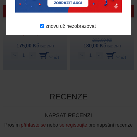
Sada přihrádek pro
Sada PACKOUT™
znovu už nezobrazovat
MILWAUKEE PACKOUT™
kontejnerů 10x10 cm – 2 ks
organizéry – 5 ks
202,00 Kč
175,00 Kč
180,00 Kč
bez DPH
bez DPH
RECENZE
NAPSAT RECENZI
Prosím
přihlaste se
nebo
se registrujte
pro napsání recenze