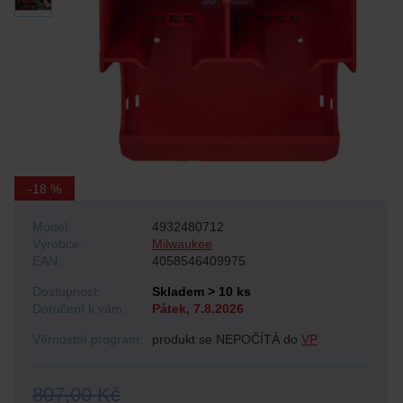
-18 %
Model:
4932480712
Výrobce:
Milwaukee
EAN:
4058546409975
Dostupnost:
Skladem > 10 ks
Doručení k vám:
Pátek, 7.8.2026
Věrnostní program:
produkt se NEPOČÍTÁ do
VP
807,00 Kč