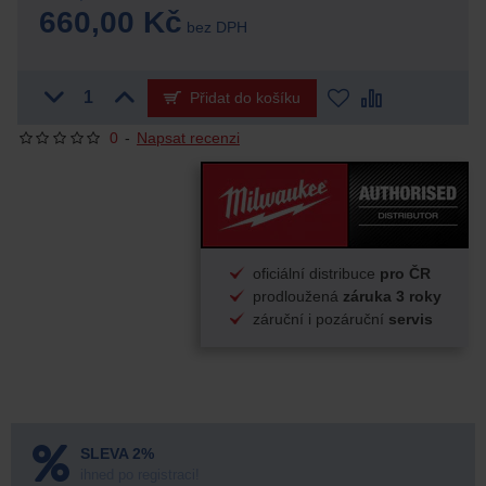
660,00 Kč
bez DPH
Přidat do košíku
0
-
Napsat recenzi
oficiální distribuce
pro ČR
prodloužená
záruka 3 roky
záruční i pozáruční
servis
SLEVA 2%
ihned po registraci!