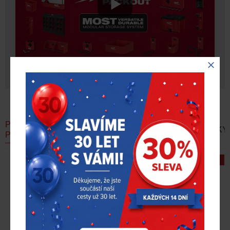
PODOBNÉ
AKČNÍ
DOPORUČUJEME
NOVINKY
PRODUKTY
NABÍDKA
-11 %