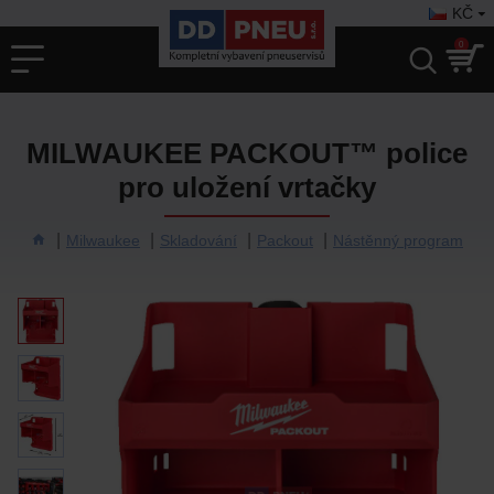
KČ
0
MILWAUKEE PACKOUT™ police
pro uložení vrtačky
Milwaukee
Skladování
Packout
Nástěnný program