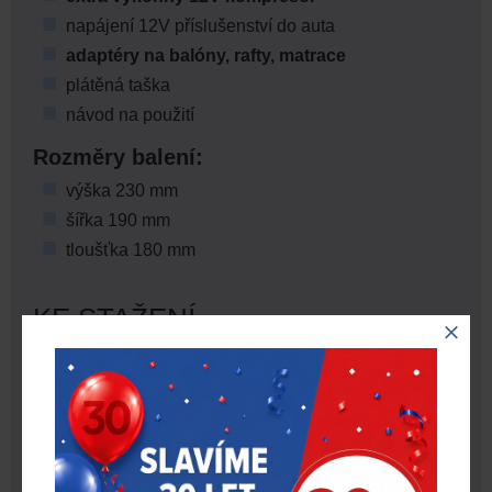
napájení 12V příslušenství do auta
adaptéry na balóny, rafty, matrace
plátěná taška
návod na použití
Rozměry balení:
výška 230 mm
šířka 190 mm
tloušťka 180 mm
KE STAŽENÍ
Název souboru
Stáhnout
Aplikační tabulka Slime
Tabulka porovnání kompresorů Slime