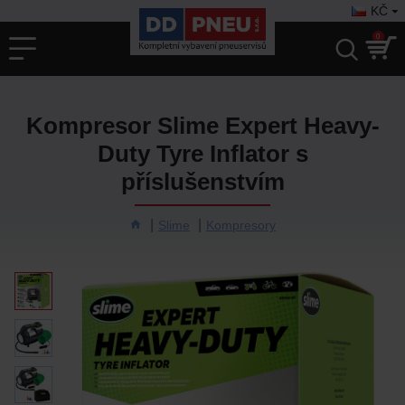
KČ
0
Kompresor Slime Expert Heavy-
Duty Tyre Inflator s
příslušenstvím
Slime
Kompresory