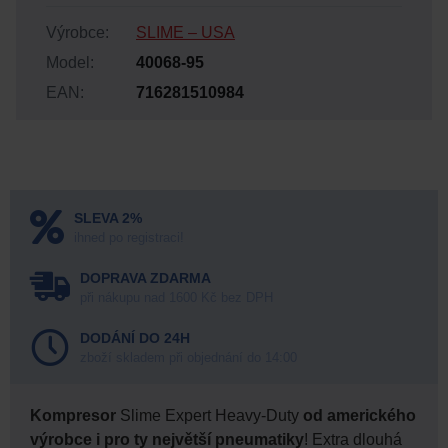
Výrobce:
SLIME – USA
Model:
40068-95
EAN:
716281510984
SLEVA 2%
ihned po registraci!
DOPRAVA ZDARMA
při nákupu nad 1600 Kč bez DPH
DODÁNÍ DO 24H
zboží skladem při objednání do 14:00
Kompresor
Slime Expert Heavy-Duty
od amerického
výrobce
i pro ty největší pneumatiky
! Extra dlouhá