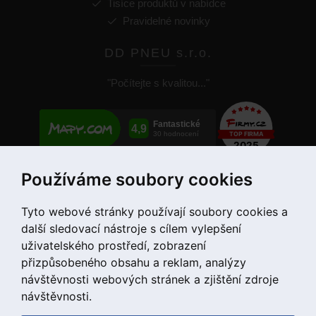
Tisíce produktů v nabídce
Pravidelné novinky
DD PNEU s.r.o.
"Počítejte s kvalitou..."
Používáme soubory cookies
+420 775 55 66 99
Tyto webové stránky používají soubory cookies a
další sledovací nástroje s cílem vylepšení
uživatelského prostředí, zobrazení
přizpůsobeného obsahu a reklam, analýzy
návštěvnosti webových stránek a zjištění zdroje
návštěvnosti.