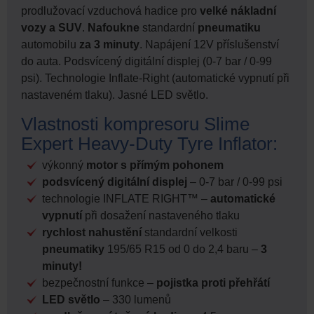
prodlužovací vzduchová hadice pro
velké nákladní
vozy a SUV
.
Nafoukne
standardní
pneumatiku
automobilu
za 3 minuty
. Napájení 12V příslušenství
do auta. Podsvícený digitální displej (0-7 bar / 0-99
psi). Technologie Inflate-Right (automatické vypnutí při
nastaveném tlaku). Jasné LED světlo.
Vlastnosti kompresoru Slime
Expert Heavy-Duty Tyre Inflator:
výkonný
motor s přímým pohonem
podsvícený digitální displej
– 0-7 bar / 0-99 psi
technologie INFLATE RIGHT™ –
automatické
vypnutí
při dosažení nastaveného tlaku
rychlost nahustění
standardní velkosti
pneumatiky
195/65 R15 od 0 do 2,4 baru –
3
minuty!
bezpečnostní funkce –
pojistka proti přehřátí
LED světlo
– 330 lumenů