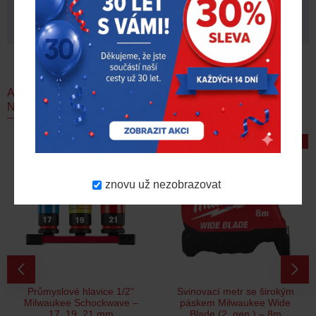
Návod kompresoru Slime 40068-95
AKČNÍ
DOPORUČUJEME
NOVINKY
NABÍDKA
-23 %
-21 %
znovu už nezobrazovat
Průmyslové hlavice 1/2"
Svinovací metr se širokým
Milwaukee Schockwave –
páskem Milwaukee Wide
17, 19, 21 mm
Blade (2. gen.) – 8m