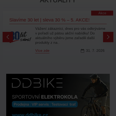
AKTUALITY
Akce
Slavíme 30 let | sleva 30 % – 5. AKCE!
Vážení zákazníci, dnes pro vás odkrýváme
v pořadí už pátou akční nabídku! Do
aktuálního výběru jsme zařadili další
produkty z na..
Více zde
31.
7.
2026