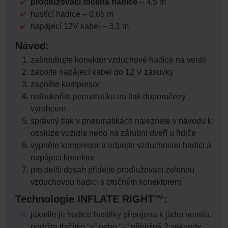
prodlužovací točená hadice
– 4,5 m
hustící hadice – 0,65 m
napájecí 12V kabel – 3,1 m
Návod:
zašroubujte konektor vzduchové hadice na ventil
zapojte napájecí kabel do 12 V zásuvky
zapněte kompresor
nafoukněte pneumatiku na tlak doporučený
výrobcem
správný tlak v pneumatikách naleznete v návodu k
obsluze vozidla nebo na zárubni dveří u řidiče
vypněte kompresor a odpojte vzduchovou hadici a
napájecí konektor
pro delší dosah přidejte prodlužovací zelenou
vzduchovou hadici s otočným konektorem
Technologie INFLATE RIGHT™:
jakmile je hadice hustilky připojena k jádru ventilu,
podržte tlačítko “+” nebo “–“ přibližně 2 sekundy,