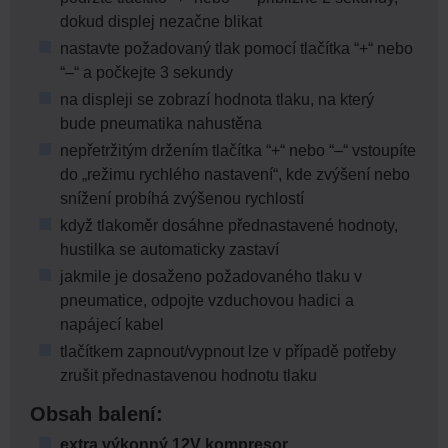
dokud displej nezačne blikat
nastavte požadovaný tlak pomocí tlačítka “+“ nebo
“–“ a počkejte 3 sekundy
na displeji se zobrazí hodnota tlaku, na který
bude pneumatika nahustěna
nepřetržitým držením tlačítka “+“ nebo “–“ vstoupíte
do „režimu rychlého nastavení“, kde zvýšení nebo
snížení probíhá zvýšenou rychlostí
když tlakoměr dosáhne přednastavené hodnoty,
hustilka se automaticky zastaví
jakmile je dosaženo požadovaného tlaku v
pneumatice, odpojte vzduchovou hadici a
napájecí kabel
tlačítkem zapnout/vypnout lze v případě potřeby
zrušit přednastavenou hodnotu tlaku
Obsah balení:
extra výkonný 12V kompresor