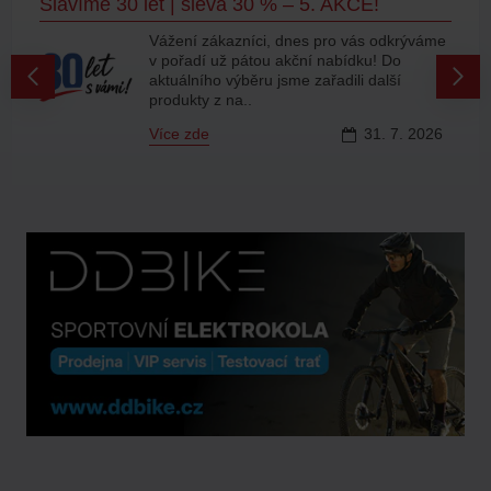
Slavíme 30 let | sleva 30 % – 5. AKCE!
Vážení zákazníci, dnes pro vás odkrýváme
v pořadí už pátou akční nabídku! Do
aktuálního výběru jsme zařadili další
produkty z na..
Více zde
31.
7.
2026