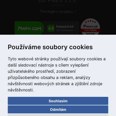
DD PNEU s.r.o.
"Počítejte s kvalitou..."
Používáme soubory cookies
+420 775 55 66 99
Tyto webové stránky používají soubory cookies a
další sledovací nástroje s cílem vylepšení
uživatelského prostředí, zobrazení
přizpůsobeného obsahu a reklam, analýzy
návštěvnosti webových stránek a zjištění zdroje
návštěvnosti.
Souhlasím
Copyright © 2020 DD PNEU s.r.o. Všechna práva vyhrazena.
Odmítám
bb9
Designed by