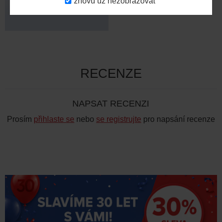
znovu už nezobrazovat
Cena na vyžádání
RECENZE
NAPSAT RECENZI
Prosím
přihlaste se
nebo
se registrujte
pro napsání recenze