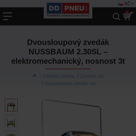
KČ
0
Dvousloupový zvedák
NUSSBAUM 2.30SL –
elektromechanický, nosnost 3t
Vybavení servisu
Zvedáky aut
Dvousloupové zvedáky aut