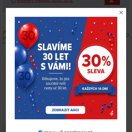
Rozměry zvedáku NUS2.30SL
PODOBNÉ
AKČNÍ
DOPORUČUJEME
NOVINKY
PRODUKTY
NABÍDKA
Dvousloupový zvedák
NUSSBAUM 2.40SL –
elektromechanický, nosnost
4t