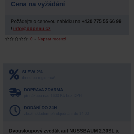
Cena na vyžádání
Požádejte o cenovou nabídku na
+420 775 55 66 99
/
info@ddpneu.cz
0
-
Napsat recenzi
SLEVA 2%
ihned po registraci!
DOPRAVA ZDARMA
při nákupu nad 1600 Kč bez DPH
DODÁNÍ DO 24H
zboží skladem při objednání do 14:00
Dvousloupový zvedák aut NUSSBAUM 2.30SL
je