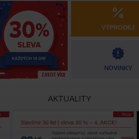
VÝPRODEJ
NOVINKY
ZJISTIT VÍCE
AKTUALITY
Akce
Slavíme 30 let | sleva 30 % – 4. AKCE!
Vážení zákazníci, slavit rozhodně
nepřestáváme a přinášíme vám