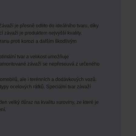
ávaží je přesně odlito do ideálního tvaru, díky
 závaží je produktem nejvyšší kvality.
anu proti korozi a dalším škodlivým
ptimální tvar a velikost umožňuje
. Namontované závaží se nepřesouvá z určeného
tomobilů, ale i terénních a dodávkových vozů.
typy ocelových ráfků. Speciální tvar závaží
n velký důraz na kvalitu suroviny, ze které je
ní.