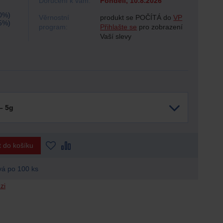
Doručení k vám:
Pondělí, 10.8.2026
0%)
Věrnostní
produkt se POČÍTÁ do
VP
5%)
program:
Přihlašte se
pro zobrazení
Vaší slevy
– 5g
t do košíku
vá po 100 ks
zi