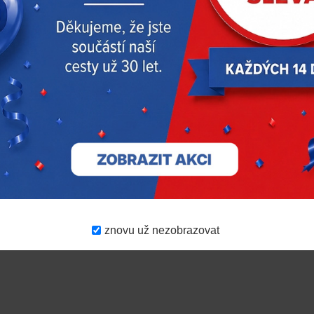
ce – 5g
RODUKTY
AKČNÍ NABÍDKA
DOPORUČUJEM
znovu už nezobrazovat