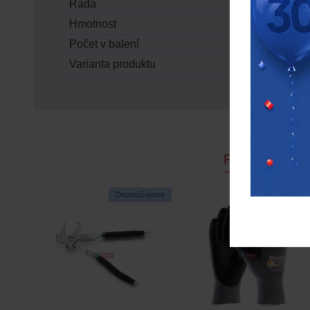
Řada
exclusive
Hmotnost
5 g
Počet v balení
100 ks
Varianta produktu
DD MaxBalan
PODOBNÉ P
Doporučujeme