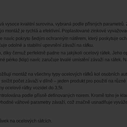
á vysoce kvalitní surovina, vybraná podle přísných parametrů. Z
o montáž je rychlá a efektivní. Poplastované zinkové vyvažovací
je navíc pokryto šedým ochranným nátěrem, který poskytuje ochr
čuje odolné a stabilní upevnění závaží na ráfku.
o, díky čemuž perfektně padne na jakýkoli ocelový ráfek. Jeho o
né pérko (klip) navíc zaručuje trvalé umístění závaží na ráfek
možňují montáž na všechny typy ocelových ráfků kol osobních au
nížit počet závaží v dílně – jeden produkt pro použití na různé 
y ocelové ráfky vozidel do 3,5t.
ntrolována podle přísně definovaných norem. Kromě toho je klade
vhodné váhové parametry závaží, což značně usnadňuje vyváže
vek na ocelových ráfcích.