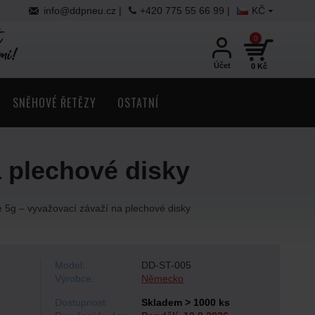
info@ddpneu.cz |
+420 775 55 66 99 |
KČ
0
Účet
0 Kč
SNĚHOVÉ ŘETĚZY
OSTATNÍ
 plechové disky
5g – vyvažovací závaží na plechové disky
Model:
DD-ST-005
Výrobce:
Německo
Dostupnost:
Skladem > 1000 ks