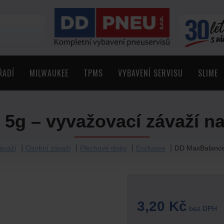
ŘADÍ
MILWAUKEE
TPMS
VYBAVENÍ SERVISU
SLIME
5g – vyvažovací závaží na
ávaží
Osobní závaží
Plechové disky
Exclusive
DD MaxBalance 
3,20 Kč
bez DPH