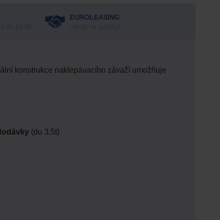
EUROLEASING
ní do 14:00
nákup na splátky!
ální konstrukce naklepávacího závaží umožňuje
 dodávky
(do 3,5t)