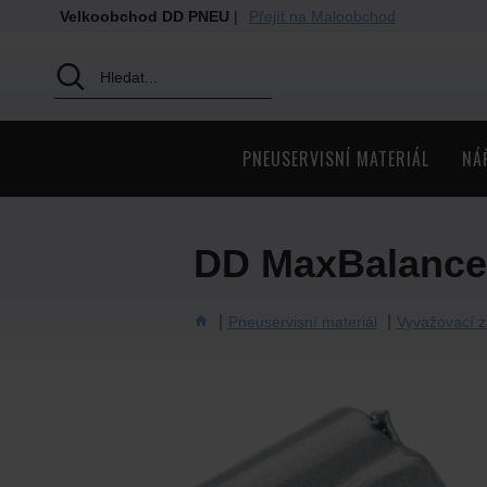
Velkoobchod DD PNEU
|
Přejít na Maloobchod
PNEUSERVISNÍ MATERIÁL
NÁ
DD MaxBalance 
Pneuservisní materiál
Vyvažovací z