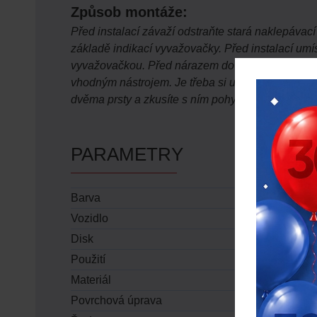
Způsob montáže:
Před instalací závaží odstraňte stará naklepávac
základě indikací vyvažovačky. Před instalací umís
vyvažovačkou. Před nárazem do závaží se ujistěte
vhodným nástrojem. Je třeba si uvědomit, že větš
dvěma prsty a zkusíte s ním pohybovat.
PARAMETRY
Barva
šedá
Vozidlo
osobní auto
Disk
plechový (b
Použití
naklepávací
Materiál
zinek
Povrchová úprava
ano