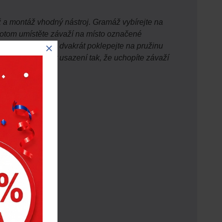
áž a montáž vhodný nástroj. Gramáž vybírejte na
. Potom umístěte závaží na místo označené
í na svém místě, dvakrát poklepejte na pružinu
 je nutné ověřit usazení tak, že uchopíte závaží