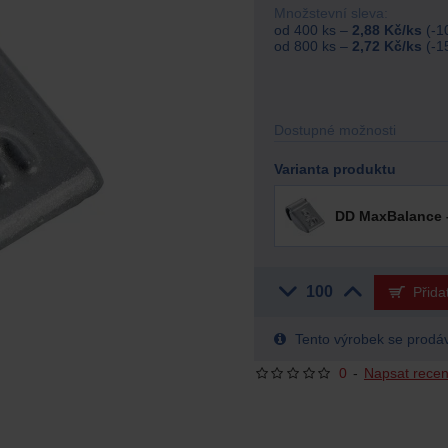
Množstevní sleva:
od 400 ks –
2,88 Kč/ks
(-1
od 800 ks –
2,72 Kč/ks
(-1
Dostupné možnosti
Varianta produktu
DD MaxBalance 
Přida
Tento výrobek se prodá
0
-
Napsat recen