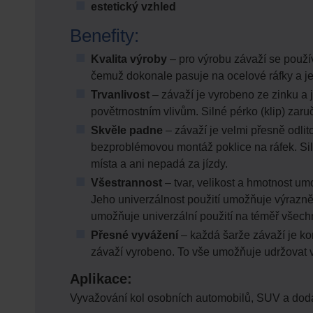
estetický vzhled
Benefity:
Kvalita výroby
– pro výrobu závaží se použív
čemuž dokonale pasuje na ocelové ráfky a jej
Trvanlivost
– závaží je vyrobeno ze zinku a 
povětrnostním vlivům. Silné pérko (klip) zaru
Skvěle padne
– závaží je velmi přesně odlit
bezproblémovou montáž poklice na ráfek. Sil
místa a ani nepadá za jízdy.
Všestrannost
– tvar, velikost a hmotnost u
Jeho univerzálnost použití umožňuje výrazně s
umožňuje univerzální použití na téměř všechn
Přesné vyvážení
– každá šarže závaží je ko
závaží vyrobeno. To vše umožňuje udržovat 
Aplikace:
Vyvažování kol osobních automobilů, SUV a dodá