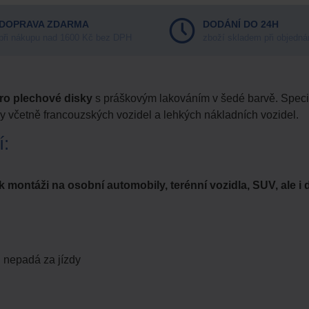
DOPRAVA ZDARMA
DODÁNÍ DO 24H
při nákupu nad 1600 Kč bez DPH
zboží skladem při objedná
ro plechové disky
s práškovým lakováním v šedé barvě. Speci
ky včetně francouzských vozidel a lehkých nákladních vozidel.
í:
 k montáži na osobní automobily, terénní vozidla, SUV, ale i
 nepadá za jízdy