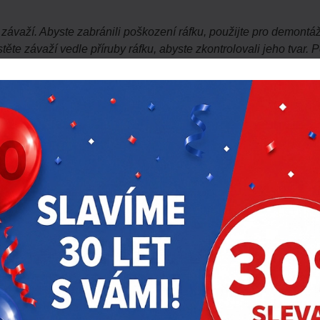
í závaží. Abyste zabránili poškození ráfku, použijte pro demont
těte závaží vedle příruby ráfku, abyste zkontrolovali jeho tvar
, že pružina správně dosedá na přírubu ráfku. Jakmile je závaž
í počet úderů může poškodit ochranný povlak závaží. Po instalaci
ezdušový)