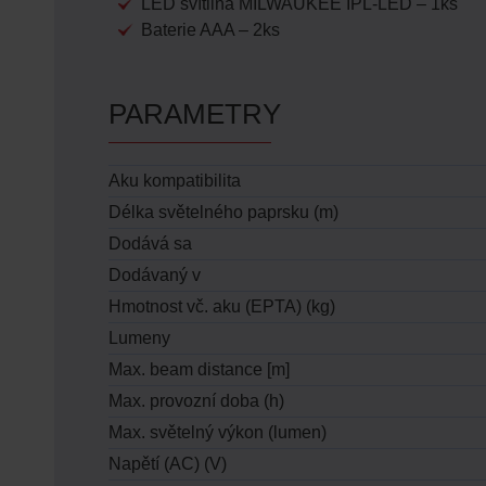
LED svítilna MILWAUKEE IPL-LED – 1ks
Baterie AAA – 2ks
PARAMETRY
Aku kompatibilita
Délka světelného paprsku (m)
Dodává sa
Dodávaný v
Hmotnost vč. aku (EPTA) (kg)
Lumeny
Max. beam distance [m]
Max. provozní doba (h)
Max. světelný výkon (lumen)
Napětí (AC) (V)