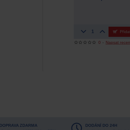
Přida
0
-
Napsat recen
DOPRAVA ZDARMA
DODÁNÍ DO 24H