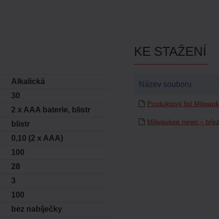
KE STAŽENÍ
Alkalická
Název souboru
30
Produktový list Milwauk
2 x AAA baterie, blistr
Milwaukee news – bře
blistr
0,10 (2 x AAA)
100
28
3
100
bez nabíječky