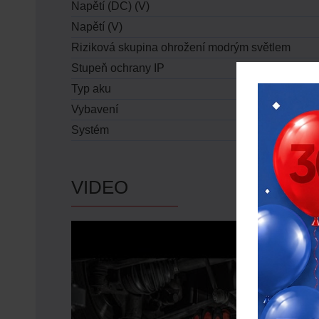
Napětí (DC) (V)
Napětí (V)
Riziková skupina ohrožení modrým světlem
Stupeň ochrany IP
Typ aku
Vybavení
Systém
VIDEO