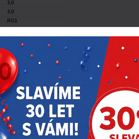
3,0
3,0
RG1
IP67
2 x AAA
Spona, Zóna záběru
alkalické