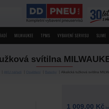
ŘADÍ
MILWAUKEE
TPMS
VYBAVENÍ SERVISU
SLIME
 tužková svítilna MILWAUK
AKU nářadí
Osvětlení
Baterky
Alkalická tužková svítilna MI
1 009,00 Kč
be