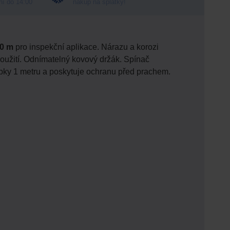
ní do 14:00
nákup na splátky!
0 m
pro inspekční aplikace. Nárazu a korozi
použití. Odnímatelný kovový držák. Spínač
bky 1 metru a poskytuje ochranu před prachem.