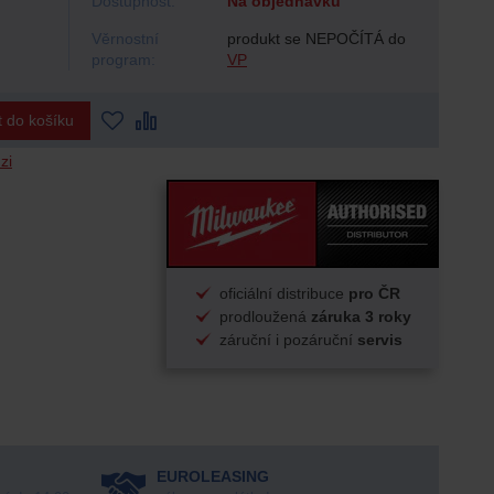
Dostupnost:
Na objednávku
Věrnostní
produkt se NEPOČÍTÁ do
program:
VP
t do košíku
zi
oficiální distribuce
pro ČR
prodloužená
záruka 3 roky
záruční i pozáruční
servis
EUROLEASING