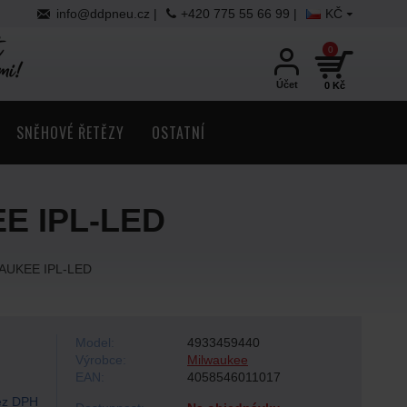
info@ddpneu.cz |
+420 775 55 66 99 |
KČ
0
Účet
0 Kč
SNĚHOVÉ ŘETĚZY
OSTATNÍ
EE IPL-LED
LWAUKEE IPL-LED
Model:
4933459440
Výrobce:
Milwaukee
EAN:
4058546011017
z DPH