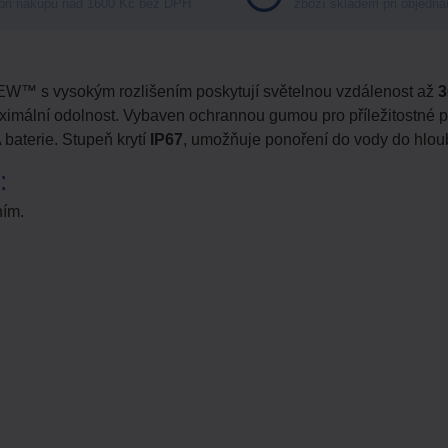
při nákupu nad 1600 Kč bez DPH
zboží skladem při objedná
™ s vysokým rozlišením poskytují světelnou vzdálenost až
3
aximální odolnost. Vybaven ochrannou gumou pro příležitostné 
 baterie. Stupeň krytí
IP67
, umožňuje ponoření do vody do hlou
:
ním.