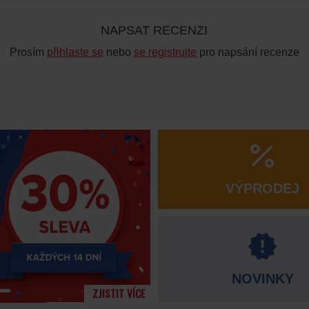
NAPSAT RECENZI
Prosím
přihlaste se
nebo
se registrujte
pro napsání recenze
VÝPRODEJ
NOVINKY
ZJISTIT VÍCE