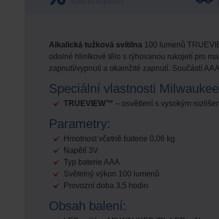
ihned po registraci!
Alkalická tužková svítilna
100 lumenů TRUEVIEW
odolné hliníkové tělo s rýhovanou rukojetí pro m
zapnutí/vypnutí a okamžité zapnutí. Součástí AAA
Speciální vlastnosti Milwaukee
TRUEVIEW™
– osvětlení s vysokým rozliše
Parametry:
Hmotnost včetně baterie 0,06 kg
Napětí 3V
Typ baterie AAA
Světelný výkon 100 lumenů
Provozní doba 3,5 hodin
Obsah balení: