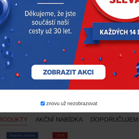
znovu už nezobrazovat
RODUKTY
AKČNÍ NABÍDKA
DOPORUČUJEM
Doprava zdarma
-22 %