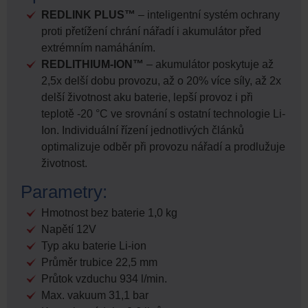
REDLINK PLUS™
– inteligentní systém ochrany
proti přetížení chrání nářadí i akumulátor před
extrémním namáháním.
REDLITHIUM-ION™
– akumulátor poskytuje až
2,5x delší dobu provozu, až o 20% více síly, až 2x
delší životnost aku baterie, lepší provoz i při
teplotě -20 °C ve srovnání s ostatní technologie Li-
Ion. Individuální řízení jednotlivých článků
optimalizuje odběr při provozu nářadí a prodlužuje
životnost.
Parametry:
Hmotnost bez baterie 1,0 kg
Napětí 12V
Typ aku baterie Li-ion
Průměr trubice 22,5 mm
Průtok vzduchu 934 l/min.
Max. vakuum 31,1 bar