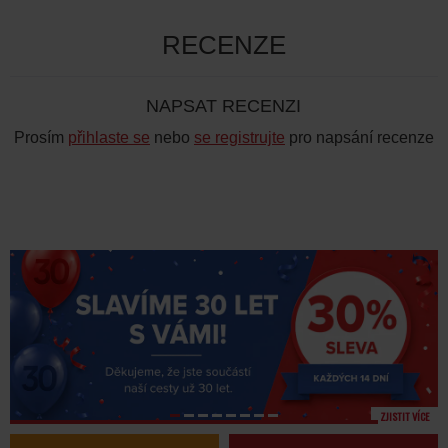
RECENZE
NAPSAT RECENZI
Prosím
přihlaste se
nebo
se registrujte
pro napsání recenze
ZJISTIT VÍCE