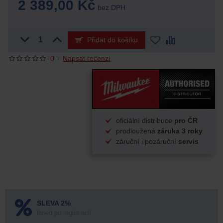
2 389,00 Kč
bez DPH
Přidat do košíku
0
-
Napsat recenzi
oficiální distribuce
pro ČR
prodloužená
záruka 3 roky
záruční i pozáruční
servis
SLEVA 2%
ihned po registraci!