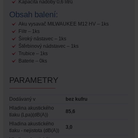
Kapacita nádoby 0,6 litrů
Obsah balení:
Aku vysavač MILWAUKEE M12 HV – 1ks
Filtr – 1ks
Široký nástavec – 1ks
Štěrbinový nádstavec – 1ks
Trubice – 1ks
Baterie – 0ks
PARAMETRY
Dodávaný v
bez kufru
Hladina akustického
85,6
tlaku (Lpa)(dB(A))
Hladina akustického
3,0
tlaku - nejistota (dB(A))