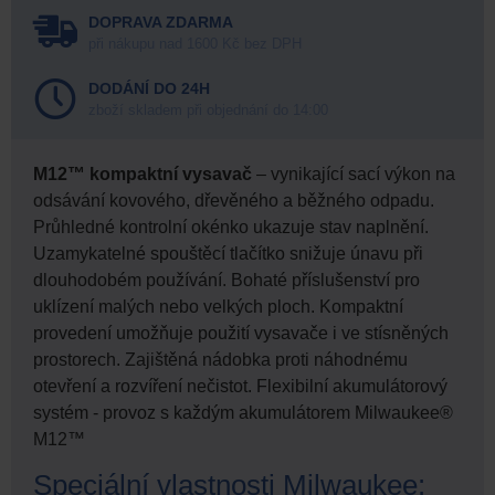
DOPRAVA ZDARMA
při nákupu nad 1600 Kč bez DPH
DODÁNÍ DO 24H
zboží skladem při objednání do 14:00
M12™ kompaktní vysavač
– vynikající sací výkon na
odsávání kovového, dřevěného a běžného odpadu.
Průhledné kontrolní okénko ukazuje stav naplnění.
Uzamykatelné spouštěcí tlačítko snižuje únavu při
dlouhodobém používání. Bohaté příslušenství pro
uklízení malých nebo velkých ploch. Kompaktní
provedení umožňuje použití vysavače i ve stísněných
prostorech. Zajištěná nádobka proti náhodnému
otevření a rozvíření nečistot. Flexibilní akumulátorový
systém - provoz s každým akumulátorem Milwaukee®
M12™
Speciální vlastnosti Milwaukee: