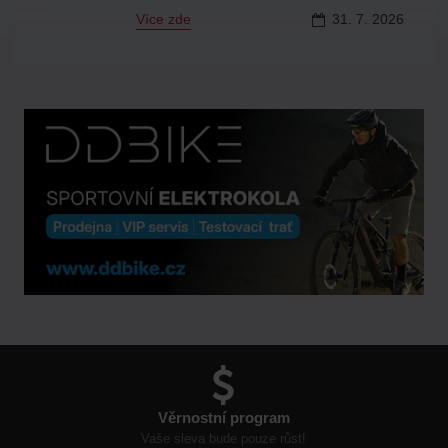
Více zde
31.
7.
2026
Věrnostní program
Vaše sleva bude pouze růst!