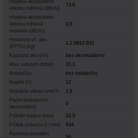
Hladina akustického
73,6
výkonu měřená (dB(A))
Hladina akustického
výkonu měřená -
3,0
nejistota (dB(A))
Hmotnost vč. aku
1,2 (M12 B2)
(EPTA) (kg)
Kapacita aku (Ah)
bez akumulátoru
Max. vakuum (mbar)
31,1
Nabíječka
bez nabíječky
Napětí (V)
12
Nejistota vibrací (m/s?)
1,5
Počet dostupných
0
akumulátorů
Průměr hadice (mm)
22,5
Průtok vzduchu (l / min)
934
Rychlost proudění
56