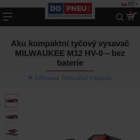
KČ
0
Aku kompaktní tyčový vysavač
MILWAUKEE M12 HV-0 – bez
baterie
Milwaukee
AKU nářadí
Vysavače