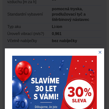
vzduchu [m za h]
pomocná tryska,
Standardní vybavení
prodlužovací tyč a
štěrbinový nástavec
Typ aku
Li-ion
Úroveň vibrací (m/s?)
0,961
Včetně nabíječky
bez nabíječky
KE STAŽENÍ
Název souboru
Stáhnout
Produktový list Milwaukee M12 HV -
vysavač
Milwaukee news – březen 2026 až
červenec 2026