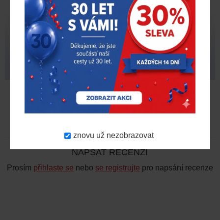
Nákladní TPMS ventil
Nákladní TPMS ventil
56mm
63mm
125,00 Kč
160,00 Kč
bez DPH
bez DPH
RECENZE
znovu už nezobrazovat
NAPSAT RECENZI
Prosím
přihlaste se
nebo
se registrujte
pro napsání recenze