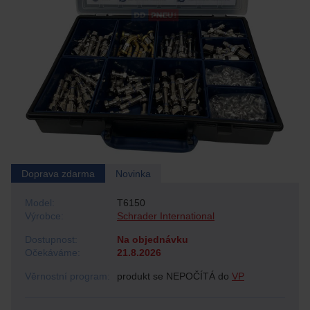
Doprava zdarma
Novinka
Model:
T6150
Výrobce:
Schrader International
Dostupnost:
Na objednávku
Očekáváme:
21.8.2026
Věrnostní program:
produkt se NEPOČÍTÁ do
VP