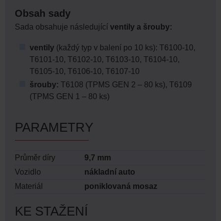
Obsah sady
Sada obsahuje následující
ventily a šrouby:
ventily
(každý typ v balení po 10 ks): T6100-10,
T6101-10, T6102-10, T6103-10, T6104-10,
T6105-10, T6106-10, T6107-10
šrouby:
T6108 (TPMS GEN 2 – 80 ks), T6109
(TPMS GEN 1 – 80 ks)
PARAMETRY
Průměr díry
9,7 mm
Vozidlo
nákladní auto
Materiál
poniklovaná mosaz
KE STAŽENÍ