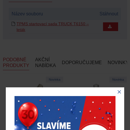
Název souboru
Stáhnout
TPMS startovací sada TRUCK T6150 –
leták
PODOBNÉ
AKČNÍ
DOPORUČUJEME
NOVINKY
PRODUKTY
NABÍDKA
Novinka
Novinka