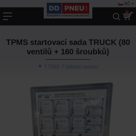
KČ
0
TPMS startovací sada TRUCK (80
ventilů + 160 šroubků)
TPMS
Nákladní senzory