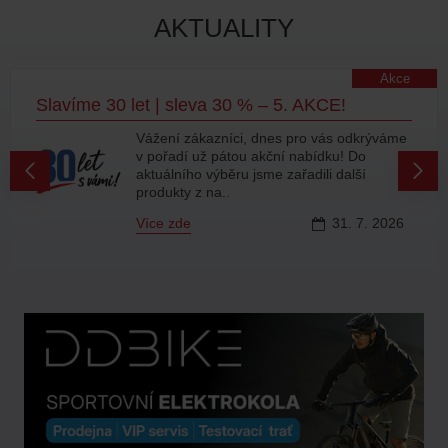
AKTUALITY
Akce
Slavíme 30 let | sleva 30 % – 5. AKCE!
Vážení zákazníci, dnes pro vás odkrýváme
v pořadí už pátou akční nabídku! Do
aktuálního výběru jsme zařadili další
produkty z na..
Více zde
31.
7.
2026