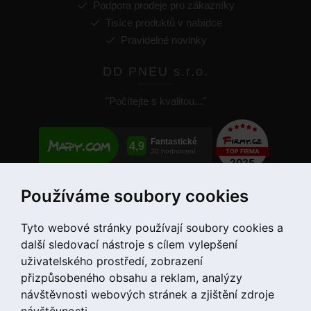
Podpora prodeje pro zákazníky
Tisíce produktů v nabídce
Pravidelné novinky
DD PNEU s.r.o.
"Počítejte s kvalitou..."
Používáme soubory cookies
+420 775 55 66 99
Tyto webové stránky používají soubory cookies a
další sledovací nástroje s cílem vylepšení
uživatelského prostředí, zobrazení
přizpůsobeného obsahu a reklam, analýzy
návštěvnosti webových stránek a zjištění zdroje
návštěvnosti.