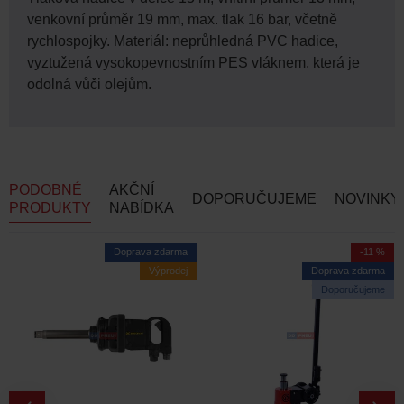
venkovní průměr 19 mm, max. tlak 16 bar, včetně
rychlospojky. Materiál: neprůhledná PVC hadice,
vyztužená vysokopevnostním PES vláknem, která je
odolná vůči olejům.
PODOBNÉ
AKČNÍ
DOPORUČUJEME
NOVINKY
PRODUKTY
NABÍDKA
Doprava zdarma
-11 %
Výprodej
Doprava zdarma
Doporučujeme