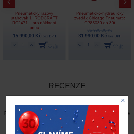
Pneumatický rázový
Pneumaticko-hydraulický
utahovák 1" RODCRAFT
zvedák Chicago Pneumatic
RC2471 – pro nákladní
CP85030 do 30t
pneu
35 990,00 Kč
15 990,00 Kč
31 990,00 Kč
bez DPH
bez DPH
RECENZE
NAPSAT RECENZI
Prosím
přihlaste se
nebo
se registrujte
pro napsání recenze