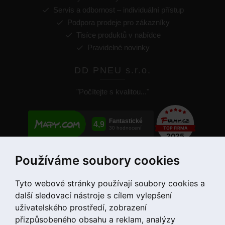
Servis a odbornost – individuální přístup
Podpora prodeje pro zákazníky
Tisíce produktů v nabídce
Pravidelné novinky
DD PNEU s.r.o.
"Počítejte s kvalitou..."
Používáme soubory cookies
+420 775 55 66 99
Tyto webové stránky používají soubory cookies a
další sledovací nástroje s cílem vylepšení
uživatelského prostředí, zobrazení
přizpůsobeného obsahu a reklam, analýzy