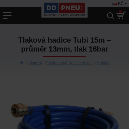
KČ
0
Tlaková hadice Tubi 15m –
průměr 13mm, tlak 16bar
Ostatní
Vzduchové příslušenství
Hadice