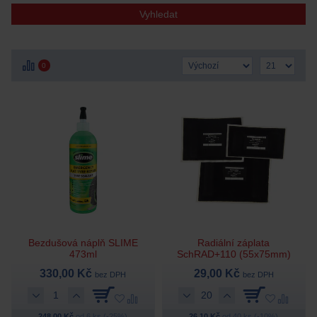
Vyhledat
0
Bezdušová náplň SLIME
Radiální záplata
473ml
SchRAD+110 (55x75mm)
330,00 Kč
29,00 Kč
bez DPH
bez DPH
248,00 Kč
od 6 ks (-25%)
26,10 Kč
od 40 ks (-10%)