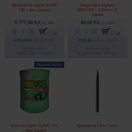
Bezdušová náplň SLIME
Diagonální záplata
19L – bez pumpy
SDO+04 – 120mm, 2
plátna
5 777,00 Kč
80,00 Kč
bez DPH
bez DPH
4 333,00 Kč
od 2 ks (-25%)
71,91 Kč
od 10 ks (-10%)
Skladem > 10 ks
Skladem > 10 ks
SLIME – USA
SDSB-5G
Schrader Pacific
60652-67
Doprava zdarma
Dušová náplň SLIME 19L
Karbidová fréza 3mm
– bez pumpy