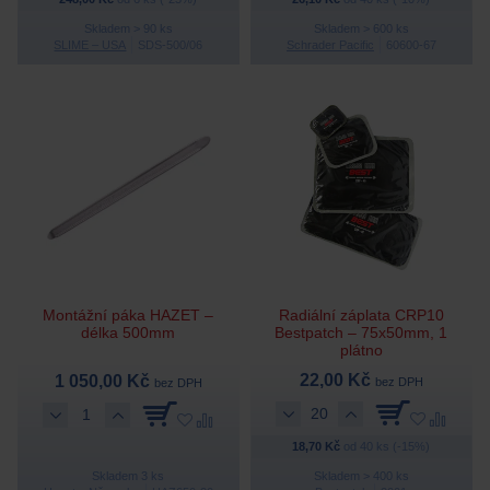
Skladem > 90 ks
Skladem > 600 ks
SLIME – USA
SDS-500/06
Schrader Pacific
60600-67
Montážní páka HAZET –
Radiální záplata CRP10
délka 500mm
Bestpatch – 75x50mm, 1
plátno
22,00 Kč
1 050,00 Kč
bez DPH
bez DPH
18,70 Kč
od 40 ks (-15%)
Skladem 3 ks
Skladem > 400 ks