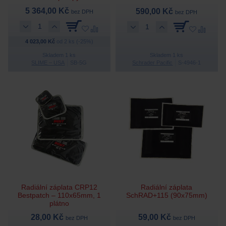
5 364,00 Kč
590,00 Kč
bez DPH
bez DPH
4 023,00 Kč
od 2 ks (-25%)
Skladem 1 ks
Skladem 1 ks
SLIME – USA
SB-5G
Schrader Pacific
S-4946-1
Radiální záplata CRP12
Radiální záplata
Bestpatch – 110x65mm, 1
SchRAD+115 (90x75mm)
plátno
28,00 Kč
59,00 Kč
bez DPH
bez DPH