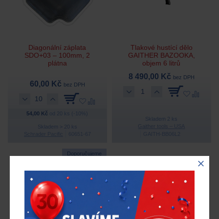
Diagonální záplata
Tlakové hustící dělo
SDO+03 – 100mm, 2
GAITHER BAZOOKA,
plátna
objem 6 litrů
8 490,00 Kč
bez DPH
60,00 Kč
bez DPH
54,00 Kč
od 20 ks (-10%)
Skladem 2 ks
Gaither tools – USA
Skladem > 20 ks
Schrader Pacific
60651-67
GAITH-BB06L2
Doporučujeme