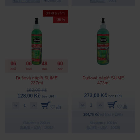
Hazet – Německo
HAZ650-20
Bestpatch
2001
30 let s vámi
-30 %
06
06
48
60
dnů
hod
min
sec
Dušová náplň SLIME
Dušová náplň SLIME
237ml
473ml
182,00 Kč
273,00 Kč
128,00 Kč
bez DPH
bez DPH
204,75 Kč
od 6 ks (-25%)
Skladem > 200 ks
Skladem > 100 ks
SLIME – USA
10015
SLIME – USA
10026