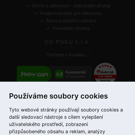
Servis a odbornost – individuální přístup
Podpora prodeje pro zákazníky
Tisíce produktů v nabídce
Pravidelné novinky
DD PNEU s.r.o.
"Počítejte s kvalitou..."
Používáme soubory cookies
+420 775 55 66 99
Tyto webové stránky používají soubory cookies a
další sledovací nástroje s cílem vylepšení
uživatelského prostředí, zobrazení
přizpůsobeného obsahu a reklam, analýzy