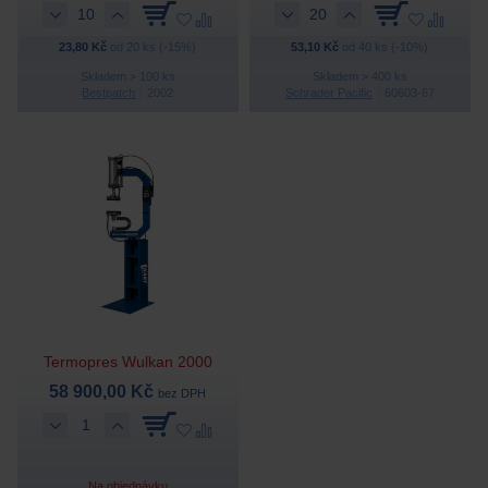
23,80 Kč
od 20 ks (-15%)
53,10 Kč
od 40 ks (-10%)
Skladem > 100 ks
Skladem > 400 ks
Bestpatch
2002
Schrader Pacific
60603-67
Termopres Wulkan 2000
58 900,00 Kč
bez DPH
Na objednávku