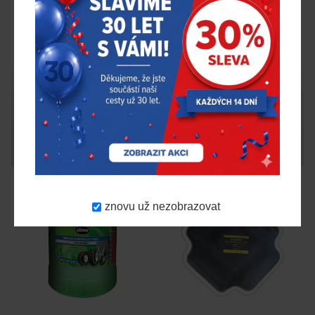
Brusná kulička, průměr
Termopres Wulkan 160P
40mm
340,00 Kč
47 900,00 Kč
bez DPH
bez DPH
Skladem > 10 ks
Na objednávku
Schrader Pacific
S-4394-1
KART – Polsko
WULKAN-160P
Doprava zdarma
znovu už nezobrazovat