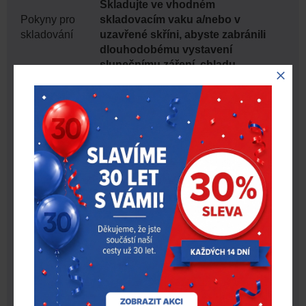
Skladujte ve vhodném
Pokyny pro
skladovacím vaku a/nebo v
skladování
uzavřené skříni, abyste zabránili
dlouhodobému vystavení
slunečnímu záření, chladu,
vlhkosti, výfukovým plynům apod.
Skladovací teplota: +5C až +35C.
Skladovací vlhkost: < 85%.
Storage
+5 ~ +35, <85% relativní vlhkost,
Temperature
chraňte před přímým slunečním
Range [?C]
zářením
EN 397; LD; Electrical insulation
Stupeň
440 V a.c.; Extreme temperature
ochrany
-40°C; EN 12492; except clause
4,1.4
Barva
žlutá
Ks. v balení
1
Odvětrávaná|
Odvětrávaná
Neodvětrávaná