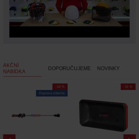
AKČNÍ
DOPORUČUJEME
NOVINKY
NABÍDKA
-16 %
-11 %
Doprava zdarma