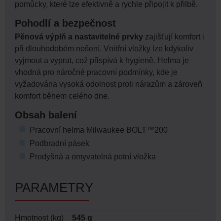
pomůcky, které lze efektivně a rychle připojit k přilbě.
Pohodlí a bezpečnost
Pěnová výplň a nastavitelné prvky
zajišťují komfort i
při dlouhodobém nošení. Vnitřní vložky lze kdykoliv
vyjmout a vyprat, což přispívá k hygieně. Helma je
vhodná pro náročné pracovní podmínky, kde je
vyžadována vysoká odolnost proti nárazům a zároveň
komfort během celého dne.
Obsah balení
Pracovní helma Milwaukee BOLT™200
Podbradní pásek
Prodyšná a omyvatelná potní vložka
PARAMETRY
Hmotnost (kg)
545 g