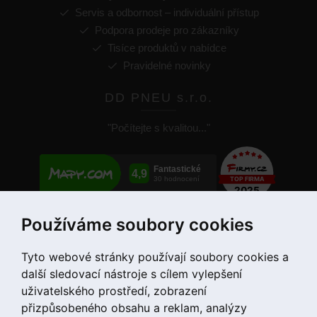
Servis a odbornost – individuální přístup
Podpora prodeje pro zákazníky
Tisíce produktů v nabídce
Pravidelné novinky
DD PNEU s.r.o.
"Počítejte s kvalitou..."
Používáme soubory cookies
+420 775 55 66 99
Tyto webové stránky používají soubory cookies a
další sledovací nástroje s cílem vylepšení
uživatelského prostředí, zobrazení
přizpůsobeného obsahu a reklam, analýzy