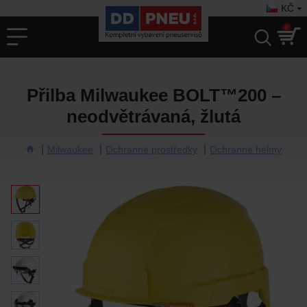
KČ
0
Přilba Milwaukee BOLT™200 –
neodvětrávaná, žlutá
Milwaukee
Ochranné prostředky
Ochranné helmy