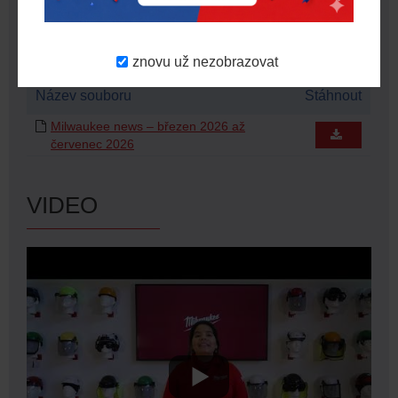
KE STAŽENÍ
znovu už nezobrazovat
Název souboru
Stáhnout
Milwaukee news – březen 2026 až
červenec 2026
VIDEO