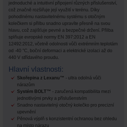
jednoduché a intuitivní připojení různých příslušenství,
což značně rozšiřuje její využití v terénu. Díky
pohodlnému nastavitelnému systému s otočným
kolečkem si přilbu snadno upravíte přesně na svou
hlavu, což zajišťuje pevné a bezpečné držení. Přilba
splňuje evropské normy EN 397:2012 a EN
12492:2012, včetně odolnosti vůči extrémním teplotám
od -40 °C, boční deformaci a elektrické izolaci až do
440 V střídavého proudu.
Hlavní vlastnosti:
Skořepina z Lexanu™
- ultra odolná vůči
nárazům
Systém BOLT™
- zaručená kompatibilita mezi
jednotlivými prvky a příslušenstvím
Snadno nastavitelný otočný kolečko pro precizní
upevnění
Pěnová výplň s konzistentní ochranou bez ohledu
na místo nárazu