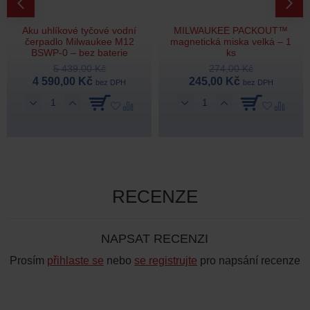
Aku uhlíkové tyčové vodní
MILWAUKEE PACKOUT™
čerpadlo Milwaukee M12
magnetická miska velká – 1
BSWP-0 – bez baterie
ks
5 439,00 Kč
274,00 Kč
4 590,00 Kč
245,00 Kč
bez DPH
bez DPH
RECENZE
NAPSAT RECENZI
Prosím
přihlaste se
nebo
se registrujte
pro napsání recenze