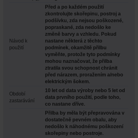
Před a po každém použití
zkontrolujte skořepinu, postroj a
podšívku, zda nejsou poškozené,
popraskané, zda nedošlo ke
změně barvy a vzhledu. Pokud
Návod k
nastane některá z těchto
použití
podmínek, okamžitě přilbu
vyměňte, protože tyto podmínky
mohou naznačovat, že přilba
ztratila svou schopnost chránit
před nárazem, proražením a/nebo
elektrickým šokem.
10 let od data výroby nebo 5 let od
Období
data prvního použití, podle toho,
zastarávání
co nastane dříve.
Přilba by měla být přepravována v
dostatečně pevném obalu, aby
nedošlo k náhodnému poškození
skořepiny nebo postroje.