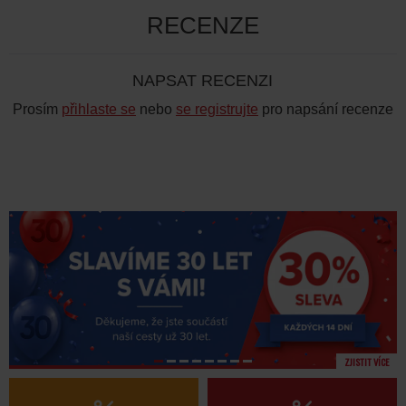
RECENZE
NAPSAT RECENZI
Prosím
přihlaste se
nebo
se registrujte
pro napsání recenze
ZJISTIT VÍCE