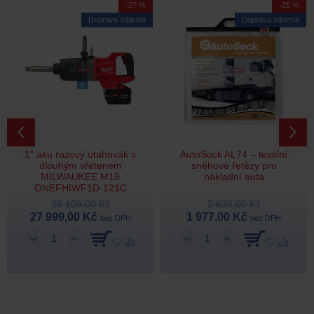
-27 %
-25 %
Doprava zdarma
Doprava zdarma
1" aku rázový utahovák s
AutoSock AL74 – textilní
dlouhým vřetenem
sněhové řetězy pro
MILWAUKEE M18
nákladní auta
ONEFHIWF1D-121C
38 109,00 Kč
2 636,00 Kč
27 999,00 Kč
1 977,00 Kč
bez DPH
bez DPH