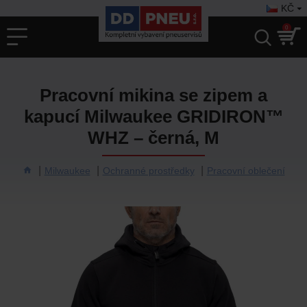
KČ
0
Pracovní mikina se zipem a
kapucí Milwaukee GRIDIRON™
WHZ – černá, M
Milwaukee
Ochranné prostředky
Pracovní oblečení