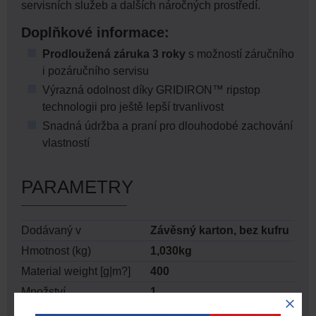
servisních služeb a dalších náročných prostředí.
Doplňkové informace:
Prodloužená záruka 3 roky
s možností záručního
i pozáručního servisu
Výrazná odolnost díky GRIDIRON™ ripstop
technologii pro ještě lepší trvanlivost
Snadná údržba a praní pro dlouhodobé zachování
vlastností
PARAMETRY
Dodávaný v
Závěsný karton, bez kufru
Hmotnost (kg)
1,030kg
Material weight [g|m?]
400
Množství
1
Packaging [inner|master]
1 / 8