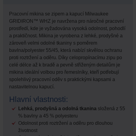
Pracovní mikina se zipem a kapucí Milwaukee
GRIDIRON™ WHZ je navržena pro náročné pracovní
prostředí, kde je vyžadována vysoká odolnost, pohodlí
a praktičnost. Mikina je vyrobena z lehké, prodyšné a
zároveň velmi odolné tkaniny s poměrem
bavlna/polyester 55/45, která nabízí skvělou ochranu
proti roztržení a oděru. Díky celopropínacímu zipu po
celé délce až k bradě a pevně střiženým detailům je
mikina ideální volbou pro řemeslníky, kteří potřebují
spolehlivý pracovní oděv s praktickými kapsami a
nastavitelnou kapucí.
Hlavní vlastnosti:
Lehká, prodyšná a odolná tkanina
složená z 55
% bavlny a 45 % polyesteru
Odolnost proti roztržení a oděru pro dlouhou
životnost