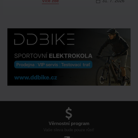
Více zde
31.
7.
2026
Věrnostní program
Vaše sleva bude pouze růst!