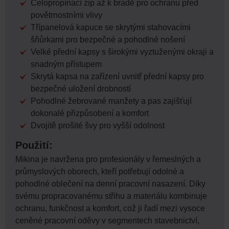
Celopropínací zip až k bradě pro ochranu před
povětrnostními vlivy
Třípanelová kapuce se skrytými stahovacími
šňůrkami pro bezpečné a pohodlné nošení
Velké přední kapsy s širokými vyztuženými okraji a
snadným přístupem
Skrytá kapsa na zařízení uvnitř přední kapsy pro
bezpečné uložení drobností
Pohodlné žebrované manžety a pas zajišťují
dokonalé přizpůsobení a komfort
Dvojitě prošité švy pro vyšší odolnost
Použití:
Mikina je navržena pro profesionály v řemeslných a
průmyslových oborech, kteří potřebují odolné a
pohodlné oblečení na denní pracovní nasazení. Díky
svému propracovanému střihu a materiálu kombinuje
ochranu, funkčnost a komfort, což ji řadí mezi vysoce
ceněné pracovní oděvy v segmentech stavebnictví,