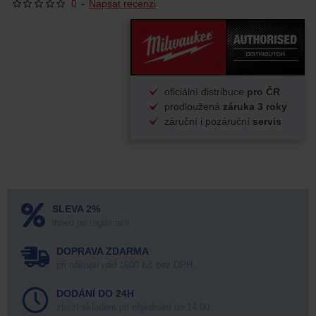
0
-
Napsat recenzi
oficiální distribuce
pro ČR
prodloužená
záruka 3 roky
záruční i pozáruční
servis
SLEVA 2%
ihned po registraci!
DOPRAVA ZDARMA
při nákupu nad 1600 Kč bez DPH
DODÁNÍ DO 24H
zboží skladem při objednání do 14:00