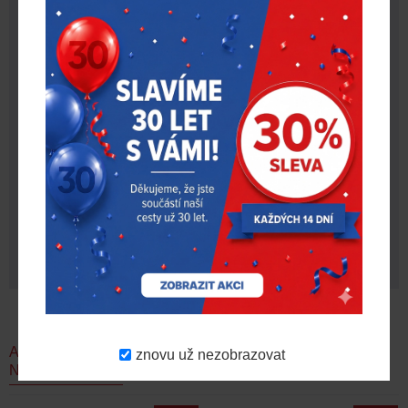
Typ balení
Závěsný karton
Barva
černá
Ks. v balení
1
Velikost
M
KE STAŽENÍ
Název souboru
Stáhnout
Milwaukee news – březen 2026 až
červenec 2026
AKČNÍ
znovu už nezobrazovat
DOPORUČUJEME
NOVINKY
NABÍDKA