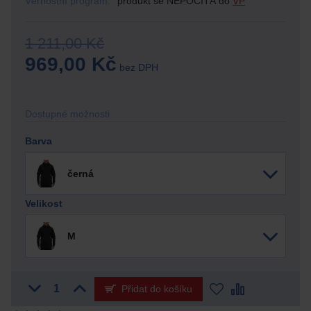
Věrnostní program:
produkt se NEPOČÍTÁ do
VP
1 211,00 Kč
969,00 Kč
bez DPH
Dostupné možnosti
Barva
černá
Velikost
M
Přidat do košíku