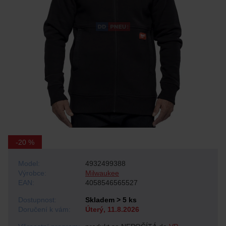
-20 %
Model:
4932499388
Výrobce:
Milwaukee
EAN:
4058546565527
Dostupnost:
Skladem > 5 ks
Doručení k vám:
Úterý, 11.8.2026