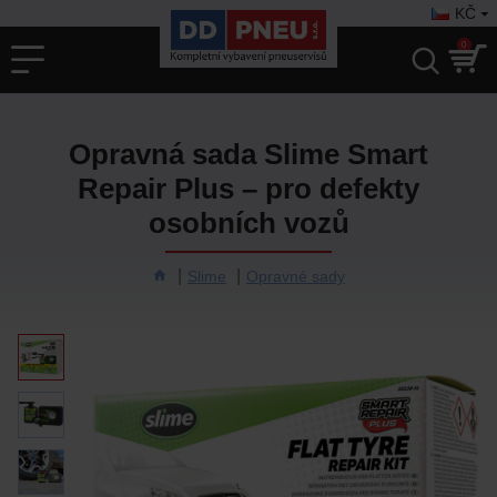
KČ
0
Opravná sada Slime Smart
Repair Plus – pro defekty
osobních vozů
Slime
Opravné sady