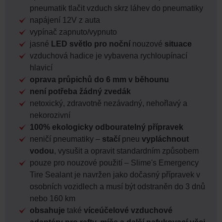
pneumatik tlačit vzduch skrz láhev do pneumatiky
napájení 12V z auta
vypínač zapnuto/vypnuto
jasné
LED světlo pro noční
nouzové
situace
vzduchová hadice je vybavena rychloupínací
hlavicí
oprava průpichů do 6 mm v běhounu
není potřeba žádný zvedák
netoxický, zdravotně nezávadný, nehořlavý a
nekorozivní
100% ekologicky odbouratelný přípravek
neničí pneumatiky –
stačí
pneu
vypláchnout
vodou
, vysušit a opravit standardním způsobem
pouze pro nouzové použití – Slime's Emergency
Tire Sealant je navržen jako dočasný přípravek v
osobních vozidlech a musí být odstraněn do 3 dnů
nebo 160 km
obsahuje
také
víceúčelové vzduchové