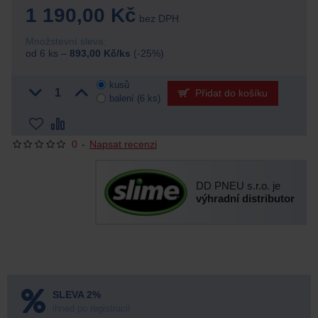
1 190,00 Kč
bez DPH
Množstevní sleva:
od 6 ks –
893,00 Kč/ks
(-25%)
kusů
Přidat do košíku
balení (6 ks)
0
-
Napsat recenzi
DD PNEU s.r.o. je
výhradní distributor
SLEVA 2%
ihned po registraci!