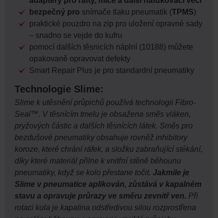
adaptéry pro rafty, míče a další nafukovací věci
bezpečný pro
snímače tlaku pneumatik (
TPMS
)
praktické pouzdro na zip pro uložení opravné sady
– snadno se vejde do kufru
pomocí dalších těsnicích náplní (10188) můžete
opakovaně opravovat defekty
Smart Repair Plus je pro standardní pneumatiky
Technologie Slime:
Slime k utěsnění průpichů používá technologii Fibro-
Seal™. V těsnícím tmelu je obsažena směs vláken,
pryžových částic a dalších těsnících látek. Směs pro
bezdušové pneumatiky obsahuje rovněž inhibitory
koroze, které chrání ráfek, a složku zabraňující stékání,
díky které materiál přilne k vnitřní stěně běhounu
pneumatiky, když se kolo přestane točit.
Jakmile je
Slime v pneumatice aplikován, zůstává v kapalném
stavu a opravuje průrazy ve směru zevnitř ven.
Při
rotaci kola je kapalina odstředivou silou rozprostřena