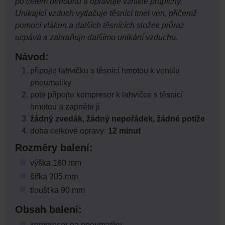
po celém běhounu a opravuje vzniklé průpichy.
Unikající vzduch vytlačuje těsnící tmel ven, přičemž
pomocí vláken a dalších těsnících složek průraz
ucpává a zabraňuje dalšímu unikání vzduchu.
Návod:
připojte lahvičku s těsnicí hmotou k ventilu
pneumatiky
poté připojte kompresor k lahvičce s těsnicí
hmotou a zapněte ji
žádný zvedák, žádný nepořádek, žádné potíže
doba celkové opravy:
12 minut
Rozměry balení:
výška 160 mm
šířka 205 mm
tloušťka 90 mm
Obsah balení:
kompresor na pneumatiky