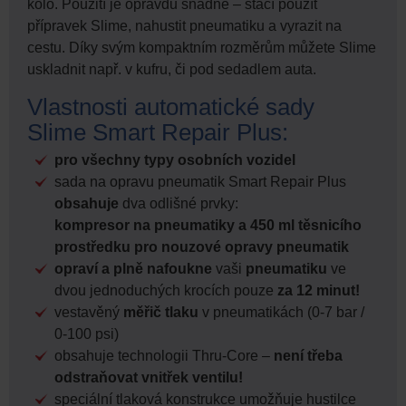
kolo. Použití je opravdu snadné – stačí použít
přípravek Slime, nahustit pneumatiku a vyrazit na
cestu. Díky svým kompaktním rozměrům můžete Slime
uskladnit např. v kufru, či pod sedadlem auta.
Vlastnosti automatické sady
Slime Smart Repair Plus:
pro všechny typy osobních vozidel
sada na opravu pneumatik Smart Repair Plus
obsahuje
dva odlišné prvky:
kompresor na pneumatiky a 450 ml těsnicího
prostředku pro nouzové opravy pneumatik
opraví a plně nafoukne
vaši
pneumatiku
ve
dvou jednoduchých krocích pouze
za 12 minut!
vestavěný
měřič tlaku
v pneumatikách (0-7 bar /
0-100 psi)
obsahuje technologii Thru-Core –
není třeba
odstraňovat vnitřek ventilu!
speciální tlaková konstrukce umožňuje hustilce