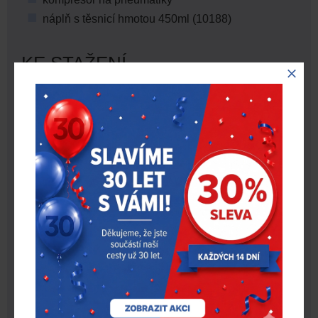
náplň s těsnicí hmotou 450ml (10188)
KE STAŽENÍ
Název souboru
Stáhnout
Tabulka Slime – porovnání tmelů
Návod opravná sada SMART REPAIR
PLUS
Tabulka porovnání kompresorů Slime
VIDEO