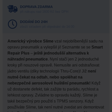
DOPRAVA ZDARMA
při nákupu nad 1600 Kč bez DPH
DODÁNÍ DO 24H
zboží skladem při objednání do 14:00
Americký výrobce
Slime
vzal nejoblíbenější sadu na
opravu pneumatik a vylepšil ji! Seznamte se se
Smart
Repair Plus
–
ještě jednodušší alternativa k
náhradní pneumatice
. Nyní stačí jen 2 jednoduché
kroky při nouzové opravě. Nemusíte ani odstraňovat
jádro ventilu (díky technologii Thru-Core)! Již
není
nutné čekat na odtah, nebo spoléhat na
nebezpečné aerosolové huštění pneumatik!
Když
už dostanete defekt, tak zažijte tu parádu, rychlost a
lehkost opravy. Zvládne to opravdu každý. Slime je
také bezpečný pro použití s TPMS senzory. Když
používáte Slime, tak není nutné zvedat ani demontovat