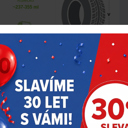
Kolečko
~237-355 ml
UTV
~710 ml
Vozidlo s rychlostí
nad 80 km/h:
Ano
Ne
SUV
~592 ml