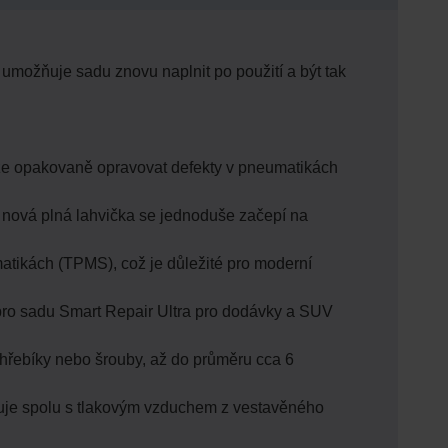
možňuje sadu znovu naplnit po použití a být tak
áže opakovaně opravovat defekty v pneumatikách
nová plná lahvička se jednoduše začepí na
atikách (TPMS), což je důležité pro moderní
pro sadu Smart Repair Ultra pro dodávky a SUV
 hřebíky nebo šrouby, až do průměru cca 6
ikuje spolu s tlakovým vzduchem z vestavěného