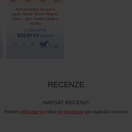
dnů
hod
min
sec
Automatická opravná
sada Slime Smart Repair
Ultra – pro osobní auta a
vozíky
1 190,00 Kč
833,00 Kč
bez DPH
RECENZE
NAPSAT RECENZI
Prosím
přihlaste se
nebo
se registrujte
pro napsání recenze