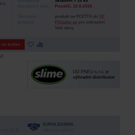
Dostupnost:
Skladem > 10 ks
DPH
Doručení k vám:
Pondělí, 10.8.2026
Věrnostní
produkt se POČÍTÁ do
VP
program:
Přihlašte se
pro zobrazení
Vaší slevy
t do košíku
zi
DD PNEU s.r.o. je
výhradní distributor
EUROLEASING
ní do 14:00
nákup na splátky!