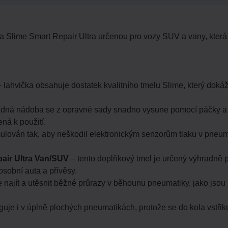
Slime Smart Repair Ultra určenou pro vozy SUV a vany, která u
 lahvička obsahuje dostatek kvalitního tmelu Slime, který dok
dná nádoba se z opravné sady snadno vysune pomocí páčky a 
ená k použití.
mulován tak, aby neškodil elektronickým senzorům tlaku v pneum
air Ultra Van/SUV
– tento doplňkový tmel je určený výhradně 
 osobní auta a přívěsy.
 najít a utěsnit běžné průrazy v běhounu pneumatiky, jako jsou
guje i v úplně plochých pneumatikách, protože se do kola vstř