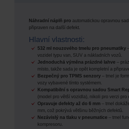
Náhradní náplň
pro
automatickou opravnou sada 
připraven na další defekt.
Hlavní vlastnosti:
532 ml nouzového tmelu pro pneumatiky
–
vozidel typu van, SUV a nákladních vozů.
Jednoduchá výměna prázdné lahve
– práz
místo, takže sada je opět kompletní a připrav
Bezpečný pro TPMS senzory
– tmel je for
vozy vybavené tímto systémem.
Kompatibilní s opravnou sadou Smart Rep
(model pro větší vozidla), nikoli pro verzi pro
Opravuje defekty až do 6 mm
– tmel dokáže
mm, což pokrývá většinu běžných defektů.
Nezávislý na tlaku v pneumatice
– tmel fun
kompresoru.