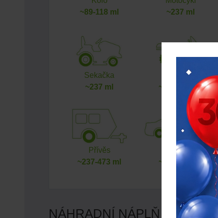
Kolo
Motocykl
~89-118 ml
~237 ml
Sekačka
ATV
~237 ml
~473-710 ml
Přívěs
Auto
~237-473 ml
~473-504 ml
NÁHRADNÍ NÁPLŇ PRO: