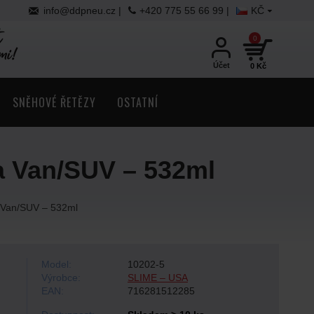
info@ddpneu.cz |
+420 775 55 66 99 |
KČ
0
Účet
0 Kč
SNĚHOVÉ ŘETĚZY
OSTATNÍ
ra Van/SUV – 532ml
a Van/SUV – 532ml
Model:
10202-5
Výrobce:
SLIME – USA
EAN:
716281512285