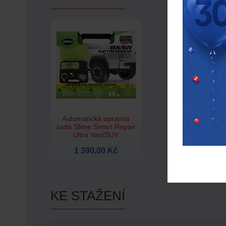
Automatická opravná
sada Slime Smart Repair
Ultra Van/SUV
1 390,00 Kč
KE STAŽENÍ