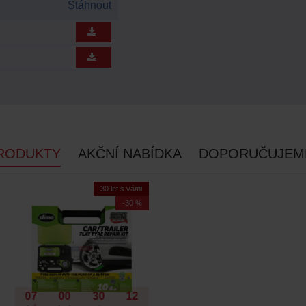
Stáhnout
RODUKTY
AKČNÍ NABÍDKA
DOPORUČUJEM
30 let s vámi
-30 %
07
00
30
11